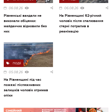
06.08.26
06.08.26
Рівненські вандали не
На Рівненщині 62-річний
виконали обіцянки:
чоловік після спалювання
майданчик відновили без
стерні потрапив в
них
реанімацію
ПОДІЇ
05.08.26
На Рівненщині під час
пожежі післяжнивних
залишків чоловік отримав
опіки