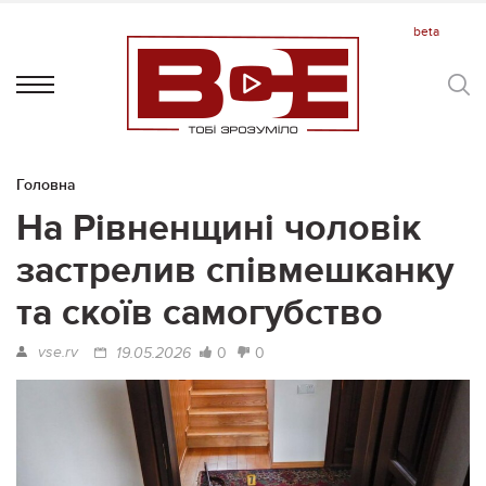
Головна
На Рівненщині чоловік
застрелив співмешканку
та скоїв самогубство
vse.rv
0
0
19.05.2026