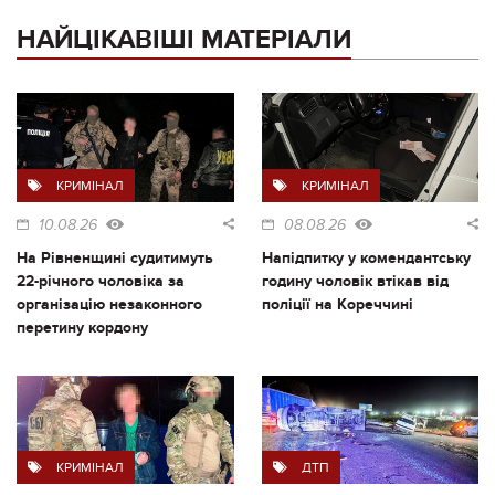
НАЙЦІКАВІШІ МАТЕРІАЛИ
КРИМІНАЛ
КРИМІНАЛ
10.08.26
08.08.26
На Рівненщині судитимуть
Напідпитку у комендантську
22-річного чоловіка за
годину чоловік втікав від
організацію незаконного
поліції на Кореччині
перетину кордону
КРИМІНАЛ
ДТП