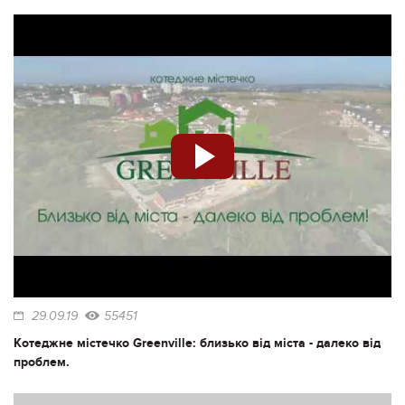
29.09.19
55451
Котеджне містечко Greenville: близько від міста - далеко від
проблем.