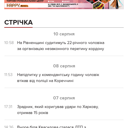
СТРІЧКА
10 серпня
10:58
На Рівненщині судитимуть 22-річного чоловіка
за організацію незаконного перетину кордону
08 серпня
11:53
Напідпитку у комендантську годину чоловік
втікав від поліції на Кореччині
07 серпня
17:31
Зрадник, який коригував удари по Харкову,
отримав 15 років
14:36
Вчора біля Квасилова сталася ДТП з