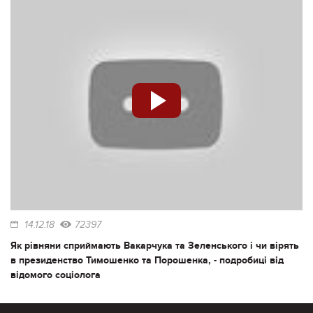
14.12.18
72397
Як рівняни сприймають Вакарчука та Зеленського і чи вірять
в президенство Тимошенко та Порошенка, - подробиці від
відомого соціолога