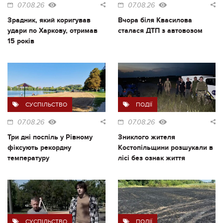
07.08.26
07.08.26
Зрадник, який коригував
Вчора біля Квасилова
удари по Харкову, отримав
сталася ДТП з автовозом
15 років
СУСПІЛЬСТВО
ПОДІЇ
07.08.26
07.08.26
Три дні поспіль у Рівному
Зниклого жителя
фіксують рекордну
Костопільщини розшукали в
температуру
лісі без ознак життя
СУСПІЛЬСТВО
ПОДІЇ