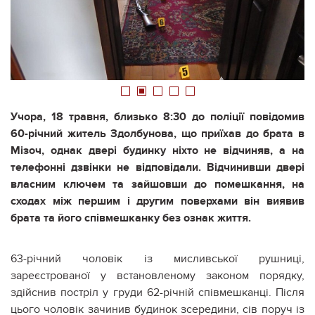
1
2
3
4
5
Учора, 18 травня, близько 8:30 до поліції повідомив
60-річний житель Здолбунова, що приїхав до брата в
Мізоч, однак двері будинку ніхто не відчиняв, а на
телефонні дзвінки не відповідали. Відчинивши двері
власним ключем та зайшовши до помешкання, на
сходах між першим і другим поверхами він виявив
брата та його співмешканку без ознак життя.
63-річний чоловік із мисливської рушниці,
зареєстрованої у встановленому законом порядку,
здійснив постріл у груди 62-річній співмешканці. Після
цього чоловік зачинив будинок зсередини, сів поруч із