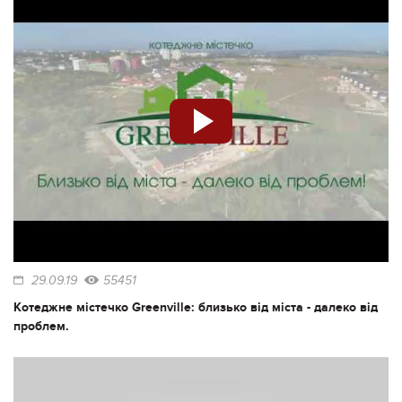
29.09.19
55451
Котеджне містечко Greenville: близько від міста - далеко від
проблем.