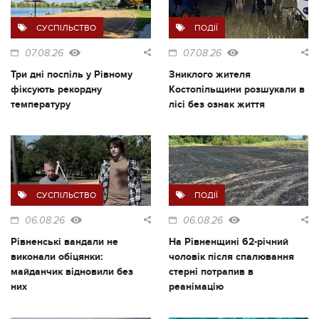
СУСПІЛЬСТВО
ПОДІЇ
07.08.26
07.08.26
Три дні поспіль у Рівному
Зниклого жителя
фіксують рекордну
Костопільщини розшукали в
температуру
лісі без ознак життя
СУСПІЛЬСТВО
ПОДІЇ
06.08.26
06.08.26
Рівненські вандали не
На Рівненщині 62-річний
виконали обіцянки:
чоловік після спалювання
майданчик відновили без
стерні потрапив в
них
реанімацію