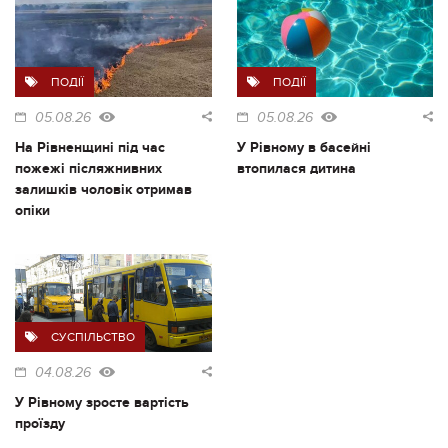
ПОДІЇ
ПОДІЇ
05.08.26
05.08.26
На Рівненщині під час
У Рівному в басейні
пожежі післяжнивних
втопилася дитина
залишків чоловік отримав
опіки
СУСПІЛЬСТВО
04.08.26
У Рівному зросте вартість
проїзду