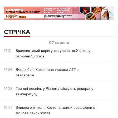
СТРІЧКА
07 серпня
17:31
Зрадник, який коригував удари по Харкову,
отримав 15 років
14:36
Вчора біля Квасилова сталася ДТП з
автовозом
14:28
Три дні поспіль у Рівному фіксують рекордну
температуру
10:37
Зниклого жителя Костопільщини розшукали в
лісі без ознак життя