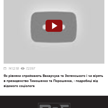
14.12.18
72397
Як рівняни сприймають Вакарчука та Зеленського і чи вірять
в президенство Тимошенко та Порошенка, - подробиці від
відомого соціолога