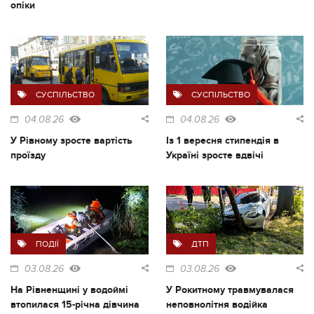
опіки
СУСПІЛЬСТВО
СУСПІЛЬСТВО
04.08.26
04.08.26
У Рівному зросте вартість
Із 1 вересня стипендія в
проїзду
Україні зросте вдвічі
ПОДІЇ
ДТП
03.08.26
03.08.26
На Рівненщині у водоймі
У Рокитному травмувалася
втопилася 15-річна дівчина
неповнолітня водійка