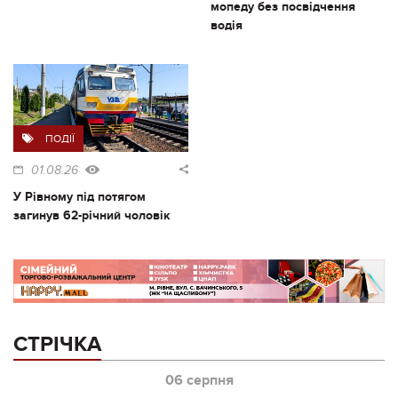
мопеду без посвідчення
водія
ПОДІЇ
01.08.26
У Рівному під потягом
загинув 62-річний чоловік
СТРІЧКА
06 серпня