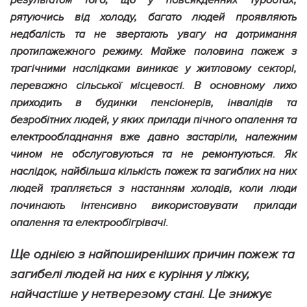
результатом того, що у повсякденних турботах,
рятуючись від холоду, багато людей проявляють
недбалість та не звертають увагу на дотримання
протипожежного режиму. Майже половина пожеж з
трагічними наслідками виникає у житловому секторі,
переважно сільської місцевості. В основному лихо
приходить в будинки пенсіонерів, інвалідів та
безробітних людей, у яких прилади пічного опалення та
електрообладнання вже давно застаріли, належним
чином не обслуговуються та не ремонтуються. Як
наслідок, найбільша кількість пожеж та загиблих на них
людей трапляється з настанням холодів, коли люди
починають інтенсивно використовувати прилади
опалення та електрообігрівачі.
Ще однією з найпоширеніших причин пожеж та
загибелі людей на них є куріння у ліжку,
найчастіше у нетверезому стані. Це знижує