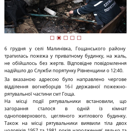
1
2
3
4
5
6 грудня у селі Малинівка, Гощанського району
трапилась пожежа у приватному будинку, на жаль,
не обійшлось без жертв. Відповідне повідомлення
надійшло до Служби порятунку Рівненщини о 12:40.
За вказаною адресою було направлено чергове
відділення вогнеборців 16-ї державної пожежно-
рятувальної частини смт Гоща.
На місці події рятувальники встановили, що
загорання сталося в одній із кімнат
одноповерхового, цегляного житлового будинку.
Також на місці рятувальники виявили тіла двох
чоловіків 1957 та 1981 років народження( дядько та