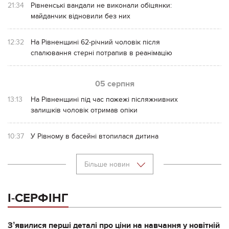
21:34
Рівненські вандали не виконали обіцянки:
майданчик відновили без них
12:32
На Рівненщині 62-річний чоловік після
спалювання стерні потрапив в реанімацію
05 серпня
13:13
На Рівненщині під час пожежі післяжнивних
залишків чоловік отримав опіки
10:37
У Рівному в басейні втопилася дитина
Більше новин
І-СЕРФІНГ
Зʼявилися перші деталі про ціни на навчання у новітній