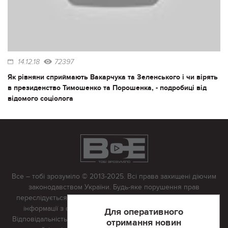
14.12.18
72397
Як рівняни сприймають Вакарчука та Зеленського і чи вірять
в президенство Тимошенко та Порошенка, - подробиці від
відомого соціолога
Все – тобі зрозуміло © 2013-2025. Всі права захищені діючим
законодавством України. Будь-яке порушення прав
переслідується в судовому порядку. Будь-яке відтворення
інформації з сайту тільки з письмово дозволу редакції.
Для оперативного
Відповідальність за достовірність усіх матеріалів, розміщених
отримання новин