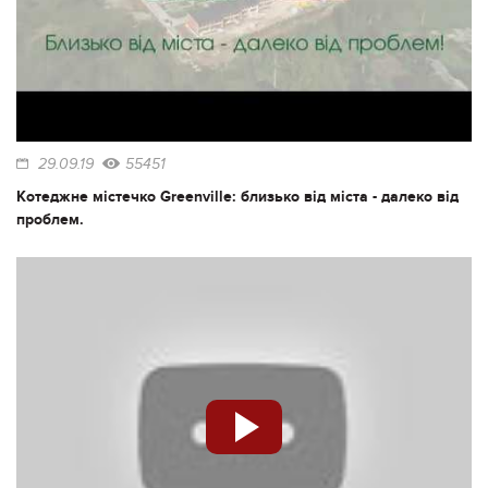
29.09.19
55451
Котеджне містечко Greenville: близько від міста - далеко від
проблем.