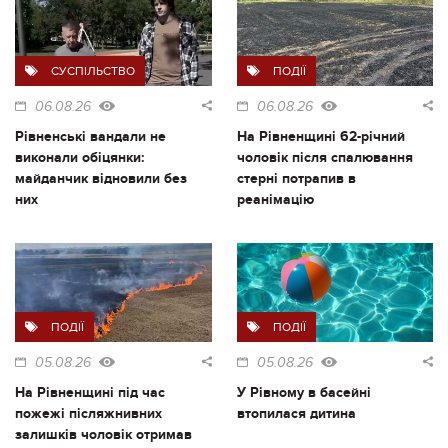
СУСПІЛЬСТВО
ПОДІЇ
06.08.26
06.08.26
Рівненські вандали не
На Рівненщині 62-річний
виконали обіцянки:
чоловік після спалювання
майданчик відновили без
стерні потрапив в
них
реанімацію
ПОДІЇ
ПОДІЇ
05.08.26
05.08.26
На Рівненщині під час
У Рівному в басейні
пожежі післяжнивних
втопилася дитина
залишків чоловік отримав