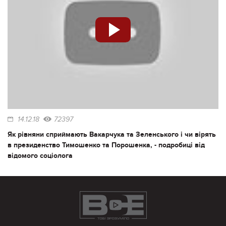
14.12.18
72397
Як рівняни сприймають Вакарчука та Зеленського і чи вірять
в президенство Тимошенко та Порошенка, - подробиці від
відомого соціолога