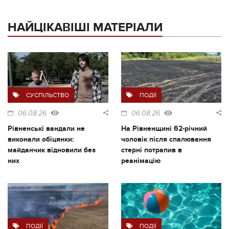
НАЙЦІКАВІШІ МАТЕРІАЛИ
СУСПІЛЬСТВО
ПОДІЇ
06.08.26
06.08.26
Рівненські вандали не
На Рівненщині 62-річний
виконали обіцянки:
чоловік після спалювання
майданчик відновили без
стерні потрапив в
них
реанімацію
ПОДІЇ
ПОДІЇ