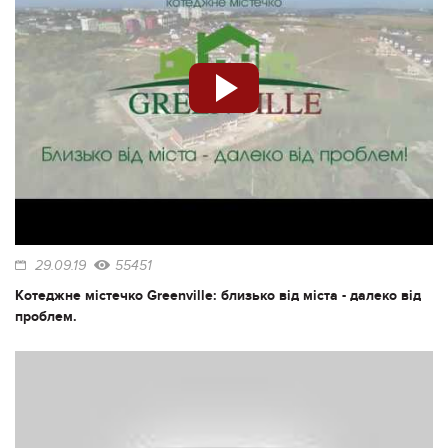
29.09.19
55451
Котеджне містечко Greenville: близько від міста - далеко від
проблем.