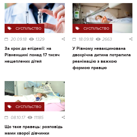
СУСПІЛЬСТВО
СУСПІЛЬСТВО
20.09.18
1329
18.09.18
2663
За крок до епідемії: на
У Рівному невакцинована
Рівненщині понад 17 тисяч
двохрічна дитина потрапила
нещеплених дітей
реанімацію з важкою
формою правцю
СУСПІЛЬСТВО
08.10.17
11185
Що таке правець: розповідь
мами хворої дівчинки