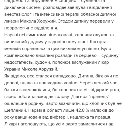
свідомості з порушенням серцево – судинної та
дихальної систем, розповідає завідувач відділення
анестезіології та інтенсивної терапії обласної дитячої
лікарні Микола Хоружий. Згодом дитину перевели у
неврологічне відділення.
Наразі всі симптоми нівельовані, хлопчик одужав та
виписаний додому у задовільному стані. Когорта
медиків справилася з цим викликом успішно. Було
компенсовано дихальні розлади та серцево – судинну
недостатність, судоми, пояснює заслужений лікар
України Микола Хоружий.
Як відомо, все сталося випадково. Дитина, бігаючи по
дорозі, впала та пошкодила коліно. Через деякий час
батьки занепокоїлися, бо хлопчик не міг відкрити рота,
гарно поїсти та закидав голову. Діагноз “правець”
ошелешив родину. Варто зазначити, що хлопчик був не
щеплений. Наразі в області лише 42,8 % малюків до
року вакциновані від дифтерії, кашлюка та правця.
Лікарі наголошують, що усім варто замислитися над