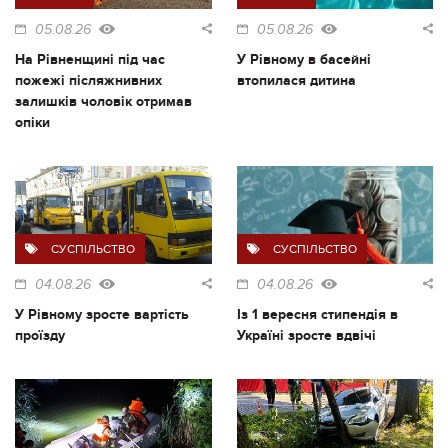
05.08.26
05.08.26
На Рівненщині під час
У Рівному в басейні
пожежі післяжнивних
втопилася дитина
залишків чоловік отримав
опіки
СУСПІЛЬСТВО
СУСПІЛЬСТВО
04.08.26
04.08.26
У Рівному зросте вартість
Із 1 вересня стипендія в
проїзду
Україні зросте вдвічі