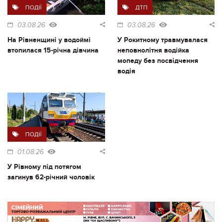
ПОДІЇ
ДТП
03.08.26
03.08.26
На Рівненщині у водоймі
У Рокитному травмувалася
втопилася 15-річна дівчина
неповнолітня водійка
мопеду без посвідчення
водія
ПОДІЇ
01.08.26
У Рівному під потягом
загинув 62-річний чоловік