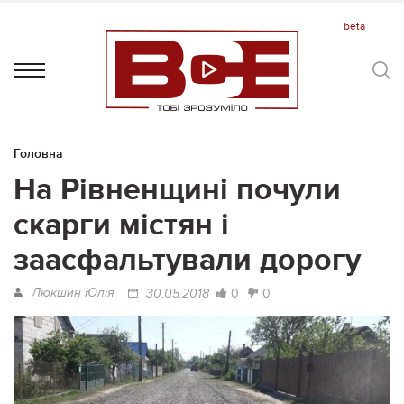
Головна
На Рівненщині почули
скарги містян і
заасфальтували дорогу
Люкшин Юлія
0
0
30.05.2018