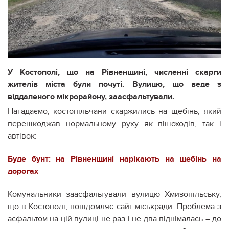
У Костополі, що на Рівненщині, численні скарги
жителів міста були почуті. Вулицю, що веде з
віддаленого мікрорайону, заасфальтували.
Нагадаємо, костопільчани скаржились на щебінь, який
перешкоджав нормальному руху як пішоходів, так і
автівок:
Буде бунт: на Рівненщині нарікають на щебінь на
дорогах
Комунальники заасфальтували вулицю Хмизопільську,
що в Костополі, повідомляє сайт міськради. Проблема з
асфальтом на цій вулиці не раз і не два піднімалась – до