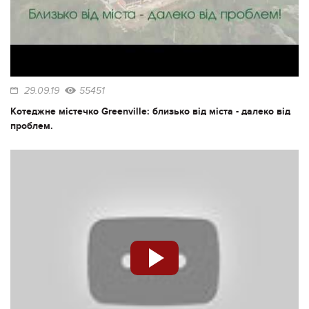
29.09.19
55451
Котеджне містечко Greenville: близько від міста - далеко від
проблем.