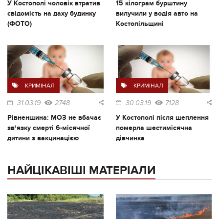
У Костополі чоловік втратив
15 кілограм бурштину
свідомість на даху будинку
вилучили у водія авто на
(ФОТО)
Костопільщині
КРИМІНАЛ
КРИМІНАЛ
31.03.19
2748
30.03.19
7128
Рівненщина: МОЗ не вбачає
У Костополі після щеплення
зв‘язку смерті 6-місячної
померла шестимісячна
дитини з вакцинацією
дівчинка
НАЙЦІКАВІШІ МАТЕРІАЛИ