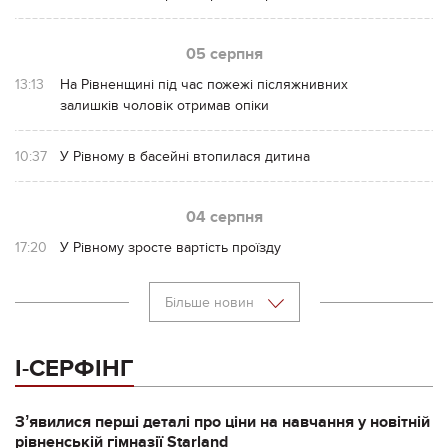
05 серпня
13:13
На Рівненщині під час пожежі післяжнивних
залишків чоловік отримав опіки
10:37
У Рівному в басейні втопилася дитина
04 серпня
17:20
У Рівному зросте вартість проїзду
Більше новин
І-СЕРФІНГ
Зʼявилися перші деталі про ціни на навчання у новітній
рівненській гімназії Starland