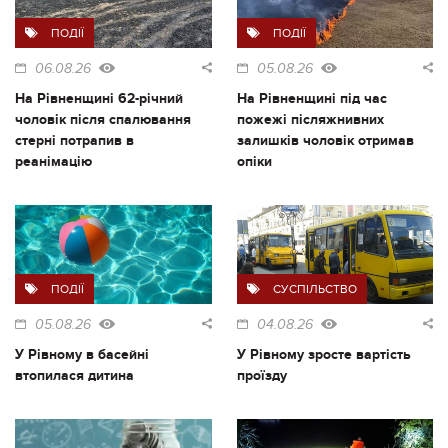
ПОДІЇ
ПОДІЇ
06.08.26
05.08.26
На Рівненщині 62-річний
На Рівненщині під час
чоловік після спалювання
пожежі післяжнивних
стерні потрапив в
залишків чоловік отримав
реанімацію
опіки
ПОДІЇ
СУСПІЛЬСТВО
05.08.26
04.08.26
У Рівному в басейні
У Рівному зросте вартість
втопилася дитина
проїзду