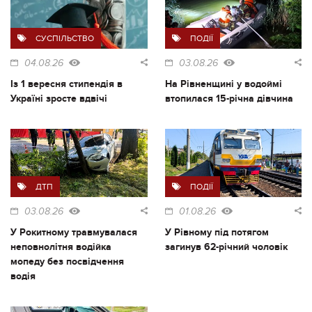
СУСПІЛЬСТВО
ПОДІЇ
04.08.26
03.08.26
Із 1 вересня стипендія в
На Рівненщині у водоймі
Україні зросте вдвічі
втопилася 15-річна дівчина
ДТП
ПОДІЇ
03.08.26
01.08.26
У Рокитному травмувалася
У Рівному під потягом
неповнолітня водійка
загинув 62-річний чоловік
мопеду без посвідчення
водія