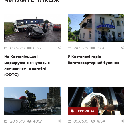
ЧИТАЙТЕ ТАКОЖ
09.06.19
6312
24.05.19
3926
На Костопільщині
У Костополі горів
маршрутка зіткнулась з
багатоквартирний будинок
легковиком: є загиблі
(ФОТО)
КРИМІНАЛ
20.05.19
4012
09.05.19
1854