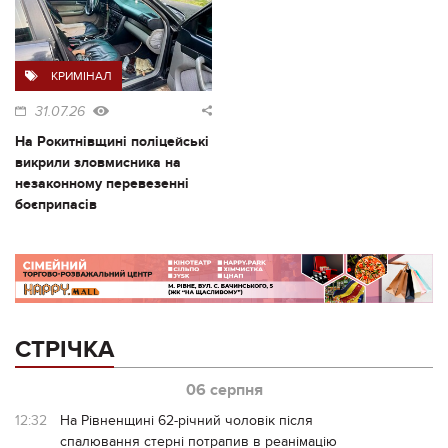
КРИМІНАЛ
31.07.26
На Рокитнівщині поліцейські
викрили зловмисника на
незаконному перевезенні
боєприпасів
СТРІЧКА
06 серпня
12:32
На Рівненщині 62-річний чоловік після
спалювання стерні потрапив в реанімацію