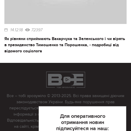
14.12.18
72397
Як рівняни сприймають Вакарчука та Зеленського і чи вірять
в президенство Тимошенко та Порошенка, - подробиці від
відомого соціолога
Все – тобі зрозуміло © 2013-2025. Всі права захищені діючим
законодавством України. Будь-яке порушення прав
переслідується в судовому порядку. Будь-яке відтворення
інформації з сайту тільки з письмово дозволу редакції.
Для оперативного
Відповідальність за достовірність усіх матеріалів, розміщених
отримання новин
на сайті, крім матеріалів, які містять посилання на інші
підписуйтеся на наш: