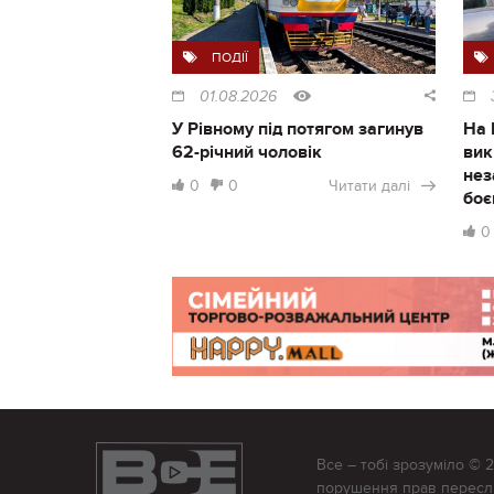
ПОДІЇ
01.08.2026
У Рівному під потягом загинув
На 
62-річний чоловік
вик
нез
0
0
Читати далі
боє
0
Все – тобі зрозуміло © 
порушення прав переслід