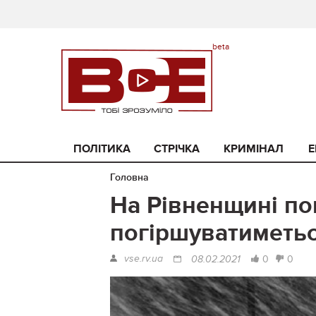
ПОЛІТИКА
СТРІЧКА
КРИМІНАЛ
Е
Головна
На Рівненщині пог
погіршуватиметь
vse.rv.ua
0
0
08.02.2021