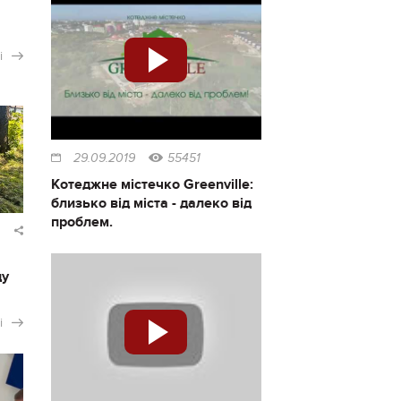
і
29.09.2019
55451
Котеджне містечко Greenville:
близько від міста - далеко від
проблем.
ду
і