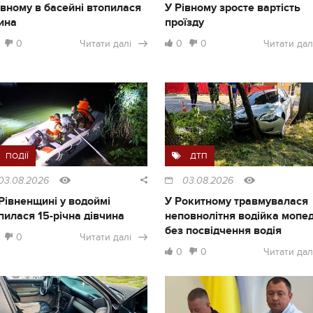
івному в басейні втопилася
У Рівному зросте вартість
ина
проїзду
0
Читати далі
0
0
Читати дал
ПОДІЇ
ДТП
03.08.2026
03.08.2026
Рівненщині у водоймі
У Рокитному травмувалася
пилася 15-річна дівчина
неповнолітня водійка мопе
без посвідчення водія
0
Читати далі
0
0
Читати дал