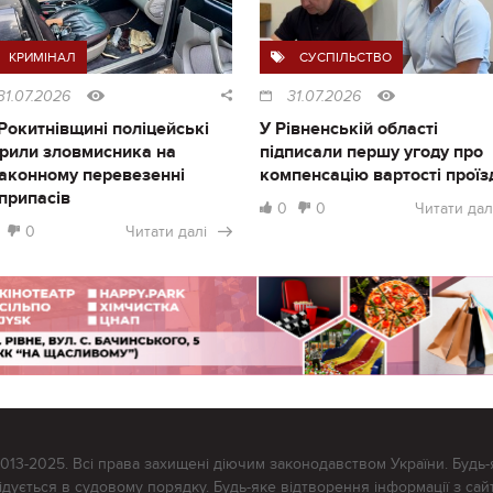
КРИМІНАЛ
СУСПІЛЬСТВО
31.07.2026
31.07.2026
Рокитнівщині поліцейські
У Рівненській області
рили зловмисника на
підписали першу угоду про
аконному перевезенні
компенсацію вартості проїз
припасів
0
0
Читати дал
0
Читати далі
2013-2025. Всі права захищені діючим законодавством України. Будь-
ується в судовому порядку. Будь-яке відтворення інформації з сайт