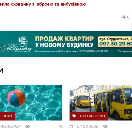
ила схованку зі зброєю та вибухівкою
0
И
ПОДІЇ
СУСПІЛЬСТВО
05.08.2026
04.08.2026