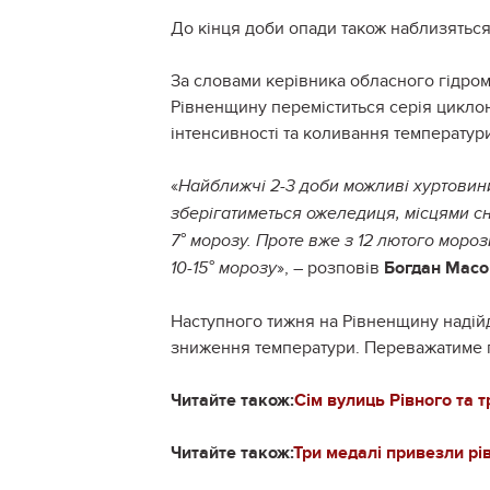
До кінця доби опади також наблизяться 
За словами керівника обласного гідро
Рівненщину переміститься серія циклон
інтенсивності та коливання температур
«
Найближчі 2-3 доби можливі хуртовини
зберігатиметься ожеледиця, місцями сн
7° морозу. Проте вже з 12 лютого мороз
», – розповів
Богдан Масо
10-15° морозу
Наступного тижня на Рівненщину надій
зниження температури. Переважатиме п
Читайте також:
Сім вулиць Рівного та 
Читайте також:
Три медалі привезли рі