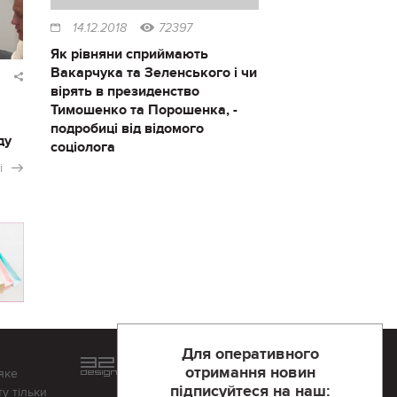
14.12.2018
72397
Як рівняни сприймають
Вакарчука та Зеленського і чи
вірять в президенство
Тимошенко та Порошенка, -
подробиці від відомого
ду
соціолога
і
Для оперативного
Розроблений та підтримується
отримання новин
яке
в
компанії 32х32
підписуйтеся на наш:
у тільки