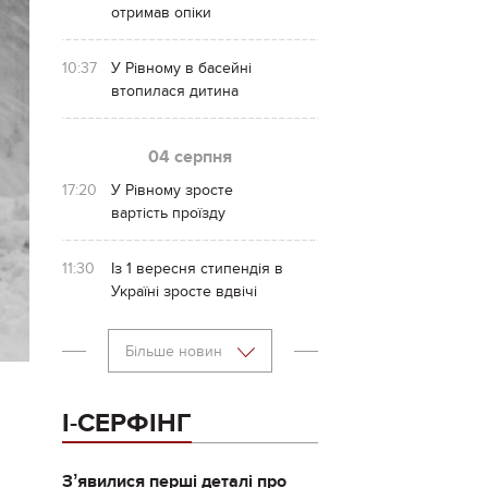
отримав опіки
10:37
У Рівному в басейні
втопилася дитина
04 серпня
17:20
У Рівному зросте
вартість проїзду
11:30
Із 1 вересня стипендія в
Україні зросте вдвічі
Більше новин
І-СЕРФІНГ
Зʼявилися перші деталі про