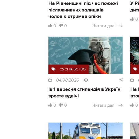
На Рівненщині під час пожежі
У Р
післяжнивних залишків
дит
чоловік отримав опіки
0
0
0
Читати далі
СУСПІЛЬСТВО
04.08.2026
Із 1 вересня стипендія в Україні
На 
зросте вдвічі
вто
0
0
Читати далі
0