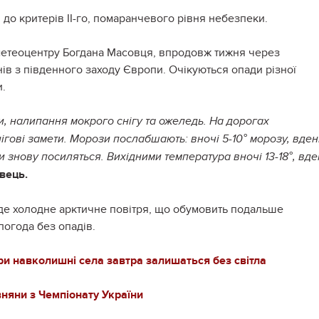
до критерів ІІ-го, помаранчевого рівня небезпеки.
метеоцентру Богдана Масовця, впродовж тижня через
ів з південного заходу Європи. Очікуються опади різної
и.
, налипання мокрого снігу та ожеледь. На дорогах
ігові замети. Морози послабшають: вночі 5-10° морозу, вден
и знову посиляться. Вихідними температура вночі 13-18°, вде
вець.
де холодне арктичне повітря, що обумовить подальше
огода без опадів.
три навколишні села завтра залишаться без світла
вняни з Чемпіонату України