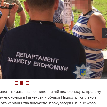
1
2
3
авець вимагав за невчинення дій щодо опису та продажу
 економіки в Рівненській області Нацполіції спільно зі
ьного керівництва військової прокуратури Рівненського