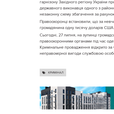
гарнізону Західного регіону України п
державного виконавця одного з районн
незаконну схему збагачення за рахуно
Правоохоронці встановили, що за невч
громадянина одну тисячу доларів США
Сьогодні, 27 липня, на зупинці громад
правоохоронними органами під час оде
Кримінальне провадження відкрито за ч
неправомірної вигоди службовою особо
КРИМІНАЛ