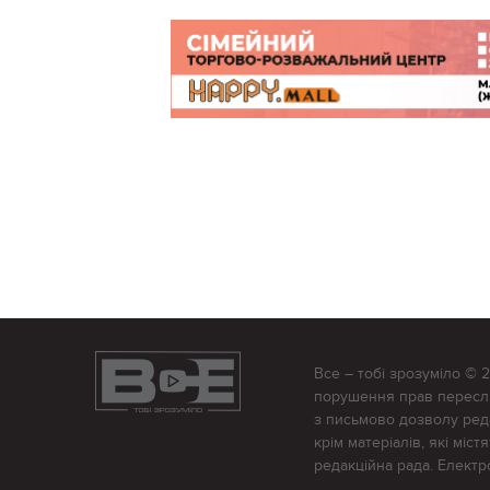
Все – тобі зрозуміло © 
порушення прав переслід
з письмово дозволу редак
крім матеріалів, які міс
редакційна рада. Елект