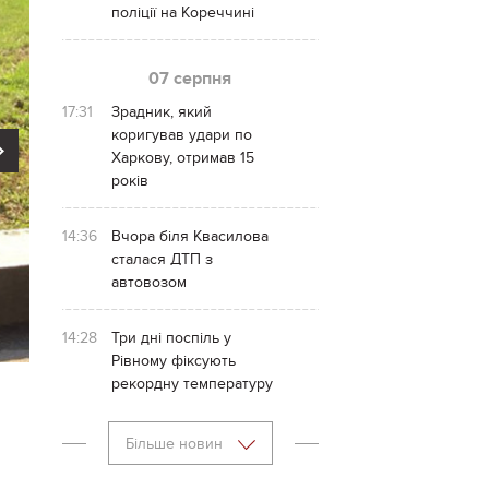
поліції на Кореччині
07 серпня
17:31
Зрадник, який
коригував удари по
Next
Харкову, отримав 15
років
14:36
Вчора біля Квасилова
сталася ДТП з
автовозом
14:28
Три дні поспіль у
Рівному фіксують
рекордну температуру
Більше новин