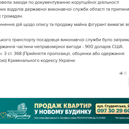
ровели заходи по документуванню корупційної діяльності
их відділів державної виконавчої служби області та припин
к громадян.
инення дій щодо опису та продажу майна фігурант вимагає в
.
ського транспорту посадовця виконавчої служби було затрим
ржання частини неправомірної вигоди - 900 доларів США.
. 3 ст. 368 (Прийняття пропозиції, обіцянки або одержання
ю) Кримінального кодексу України.
0