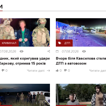
И
КРИМІНАЛ
ДТП
07.08.2026
07.08.2026
дник, який коригував удари
Вчора біля Квасилова стал
Харкову, отримав 15 років
ДТП з автовозом
0
Читати далі
0
0
Читати дал