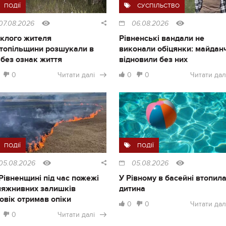
ПОДІЇ
СУСПІЛЬСТВО
07.08.2026
06.08.2026
клого жителя
Рівненські вандали не
топільщини розшукали в
виконали обіцянки: майдан
і без ознак життя
відновили без них
0
Читати далі
0
0
Читати дал
ПОДІЇ
ПОДІЇ
05.08.2026
05.08.2026
Рівненщині під час пожежі
У Рівному в басейні втопил
ляжнивних залишків
дитина
овік отримав опіки
0
0
Читати дал
0
Читати далі