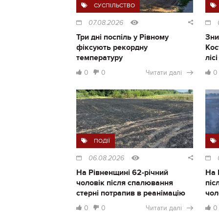
СУСПІЛЬСТВО
07.08.2026
Три дні поспіль у Рівному
Зни
фіксують рекордну
Кос
температуру
ліс
0
0
Читати далі
0
ПОДІЇ
06.08.2026
На Рівненщині 62-річний
На 
чоловік після спалювання
піс
стерні потрапив в реанімацію
чол
0
0
Читати далі
0