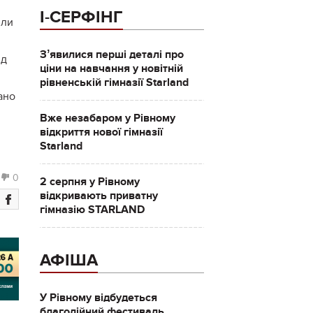
І-СЕРФІНГ
или
Зʼявилися перші деталі про
ід
ціни на навчання у новітній
рівненській гімназії Starland
ано
Вже незабаром у Рівному
відкриття нової гімназії
Starland
0
2 серпня у Рівному
відкривають приватну
гімназію STARLAND
АФІША
У Рівному відбудеться
благодійний фестиваль