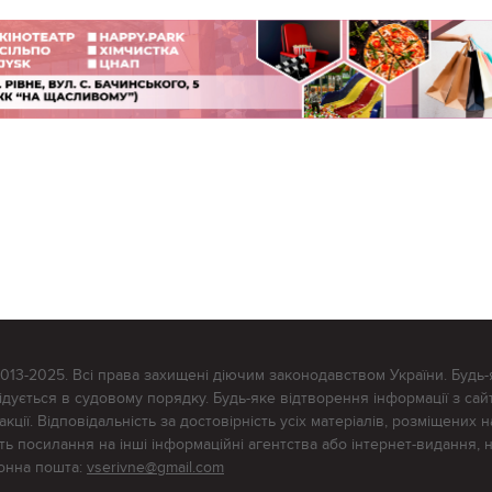
2013-2025. Всі права захищені діючим законодавством України. Будь-
ується в судовому порядку. Будь-яке відтворення інформації з сайт
ції. Відповідальність за достовірність усіх матеріалів, розміщених на
тять посилання на інші інформаційні агентства або інтернет-видання, 
ронна пошта:
vserivne@gmail.com