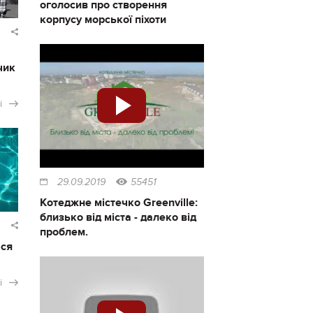
оголосив про створення
корпусу морської піхоти
чик
і
29.09.2019
55451
Котеджне містечко Greenville:
близько від міста - далеко від
проблем.
ася
і