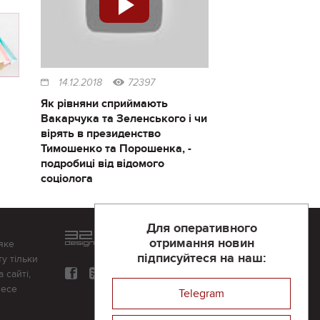
14.12.2018
72397
Як рівняни сприймають
Вакарчука та Зеленського і чи
вірять в президенство
Тимошенко та Порошенка, -
подробиці від відомого
соціолога
Для оперативного
Розроблений та підтримується
отримання новин
яке
в
компанії 32х32
підписуйтеся на наш:
у тільки
 сайті,
несе
Telegram