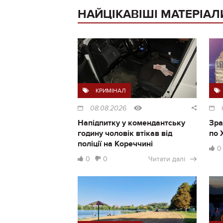
НАЙЦІКАВІШІ МАТЕРІАЛ
КРИМІНАЛ
08.08.2026
Напідпитку у комендантську
Зра
годину чоловік втікав від
по 
поліції на Кореччині
0
0
0
Читати далі