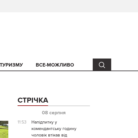
 ТУРИЗМУ
ВСЕ-МОЖЛИВО
СТРІЧКА
08 серпня
11:53
Напідпитку у
комендантську годину
чоловік втікав від