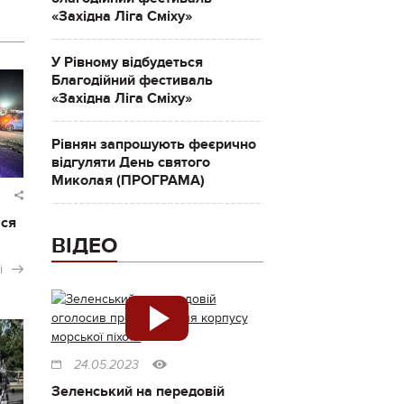
«Західна Ліга Сміху»
У Рівному відбудеться
Благодійний фестиваль
«Західна Ліга Сміху»
Рівнян запрошують феєрично
відгуляти День святого
Миколая (ПРОГРАМА)
ася
ВІДЕО
і
24.05.2023
Зеленський на передовій