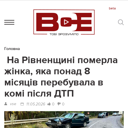
Головна
На Рівненщині померла
жінка, яка понад 8
місяців перебувала в
комі після ДТП
vse
0
0
11.05.2026