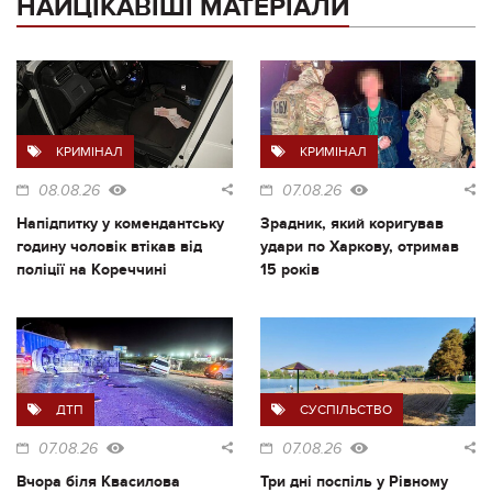
НАЙЦІКАВІШІ МАТЕРІАЛИ
КРИМІНАЛ
КРИМІНАЛ
08.08.26
07.08.26
Напідпитку у комендантську
Зрадник, який коригував
годину чоловік втікав від
удари по Харкову, отримав
поліції на Кореччині
15 років
ДТП
СУСПІЛЬСТВО
07.08.26
07.08.26
Вчора біля Квасилова
Три дні поспіль у Рівному