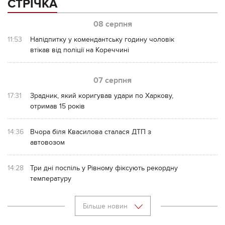
СТРІЧКА
08 серпня
11:53
Напідпитку у комендантську годину чоловік
втікав від поліції на Кореччині
07 серпня
17:31
Зрадник, який коригував удари по Харкову,
отримав 15 років
14:36
Вчора біля Квасилова сталася ДТП з
автовозом
14:28
Три дні поспіль у Рівному фіксують рекордну
температуру
Більше новин