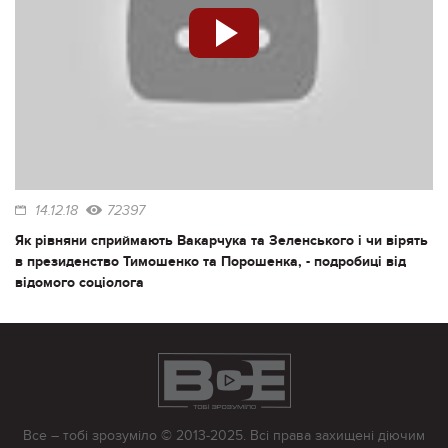
14.12.18
72397
Як рівняни сприймають Вакарчука та Зеленського і чи вірять
в президенство Тимошенко та Порошенка, - подробиці від
відомого соціолога
Все – тобі зрозуміло © 2013-2025. Всі права захищені діючим