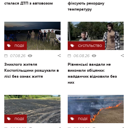
сталася ДТП з автовозом
фіксують рекордну
температуру
ПОДІЇ
СУСПІЛЬСТВО
07.08.26
06.08.26
Зниклого жителя
Рівненські вандали не
Костопільщини розшукали в
виконали обіцянки:
лісі без ознак життя
майданчик відновили без
них
ПОДІЇ
ПОДІЇ