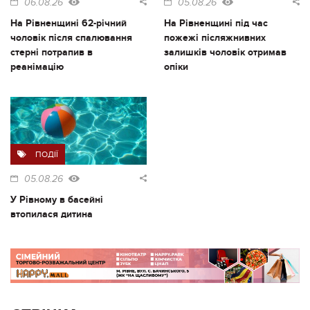
06.08.26
05.08.26
На Рівненщині 62-річний
На Рівненщині під час
чоловік після спалювання
пожежі післяжнивних
стерні потрапив в
залишків чоловік отримав
реанімацію
опіки
ПОДІЇ
05.08.26
У Рівному в басейні
втопилася дитина