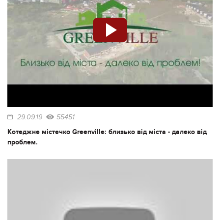
29.09.19
55451
Котеджне містечко Greenville: близько від міста - далеко від
проблем.