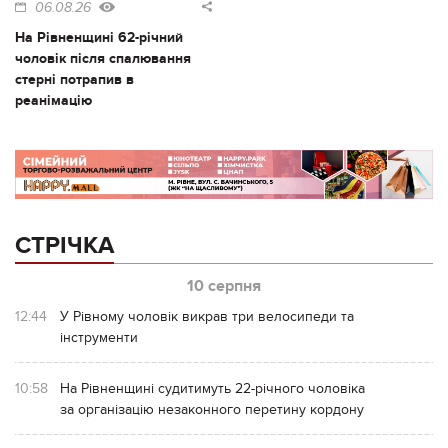
06.08.26
На Рівненщині 62-річний
чоловік після спалювання
стерні потрапив в
реанімацію
СТРІЧКА
10 серпня
12:44
У Рівному чоловік викрав три велосипеди та
інструменти
10:58
На Рівненщині судитимуть 22-річного чоловіка
за організацію незаконного перетину кордону