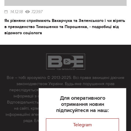
14.12.18
72397
Як рівняни сприймають Вакарчука та Зеленського і чи вірять
в президенство Тимошенко та Порошенка, - подробиці від
відомого соціолога
Все – тобі зрозуміло © 2013-2025. Всі права захищені діючим
законодавством України. Будь-яке порушення прав
переслідується в судовому порядку. Будь-яке відтворення
інформації з сайту тільки з письмово дозволу редакції.
Для оперативного
Відповідальність за достовірність усіх матеріалів, розміщених
отримання новин
на сайті, крім матеріалів, які містять посилання на інші
підписуйтеся на наш:
інформаційні агентства або інтернет-видання, несе редакційна
рада. Електронна пошта:
vserivne@gmail.com
Telegram