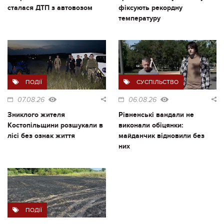
сталася ДТП з автовозом
фіксують рекордну
температуру
ПОДІЇ
СУСПІЛЬСТВО
07.08.26
06.08.26
Зниклого жителя
Рівненські вандали не
Костопільщини розшукали в
виконали обіцянки:
лісі без ознак життя
майданчик відновили без
них
ПОДІЇ