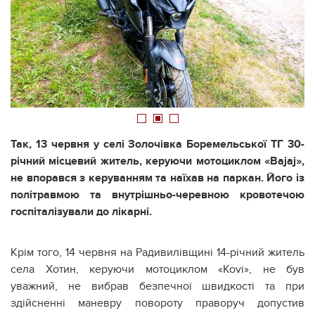
1
2
3
Так, 13 червня у селі Золочівка Боремельської ТГ 30-
річний місцевий житель, керуючи мотоциклом «Bajaj»,
не впорався з керуванням та наїхав на паркан. Його із
політравмою та внутрішньо-черевною кровотечою
госпіталізували до лікарні.
Крім того, 14 червня на Радивилівщині 14-річний житель
села Хотин, керуючи мотоциклом «Kovi», не був
уважний, не вибрав безпечної швидкості та при
здійсненні маневру повороту праворуч допустив