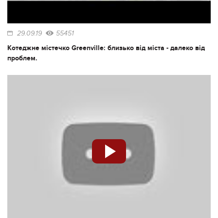
29.09.19
55451
Котеджне містечко Greenville: близько від міста - далеко від
проблем.