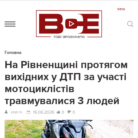
Головна
На Рівненщині протягом
вихідних у ДТП за участі
мотоциклістів
травмувалися 3 людей
vse.rv
0
0
16.06.2026