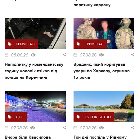
перетину кордону
КРИМІНАЛ
КРИМІНАЛ
08.08.26
07.08.26
Напідпитку у комендантську
Зрадник, який коригував
годину чоловік втікав від
удари по Харкову, отримав
поліції на Кореччині
15 років
ДТП
СУСПІЛЬСТВО
07.08.26
07.08.26
Вчора біля Квасилова
Три дні поспіль у Рівному