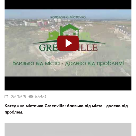
29.09.19
55451
Котеджне містечко Greenville: близько від міста - далеко від
проблем.