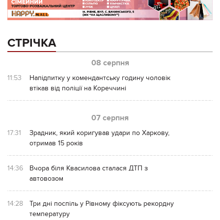
СТРІЧКА
08 серпня
11:53
Напідпитку у комендантську годину чоловік
втікав від поліції на Кореччині
07 серпня
17:31
Зрадник, який коригував удари по Харкову,
отримав 15 років
14:36
Вчора біля Квасилова сталася ДТП з
автовозом
14:28
Три дні поспіль у Рівному фіксують рекордну
температуру