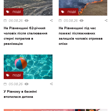
ПОДІЇ
ПОДІЇ
06.08.26
05.08.26
На Рівненщині 62-річний
На Рівненщині під час
чоловік після спалювання
пожежі післяжнивних
стерні потрапив в
залишків чоловік отримав
реанімацію
опіки
ПОДІЇ
05.08.26
У Рівному в басейні
втопилася дитина