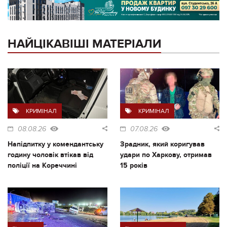
НАЙЦІКАВІШІ МАТЕРІАЛИ
КРИМІНАЛ
КРИМІНАЛ
08.08.26
07.08.26
Напідпитку у комендантську
Зрадник, який коригував
годину чоловік втікав від
удари по Харкову, отримав
поліції на Кореччині
15 років