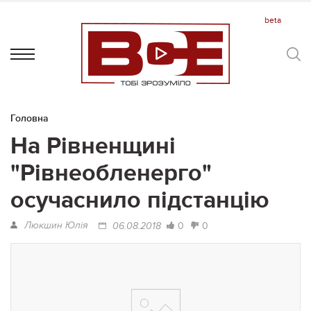
Головна
На Рівненщині
"Рівнеобленерго"
осучаснило підстанцію
Люкшин Юлія
0
0
06.08.2018