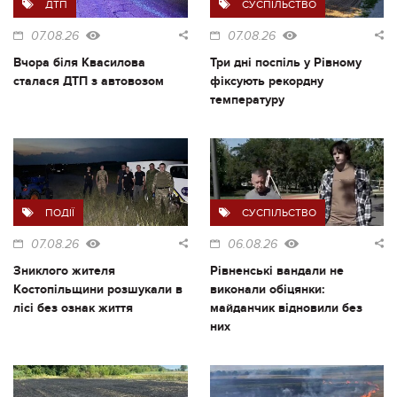
ДТП
СУСПІЛЬСТВО
07.08.26
07.08.26
Вчора біля Квасилова
Три дні поспіль у Рівному
сталася ДТП з автовозом
фіксують рекордну
температуру
ПОДІЇ
СУСПІЛЬСТВО
07.08.26
06.08.26
Зниклого жителя
Рівненські вандали не
Костопільщини розшукали в
виконали обіцянки:
лісі без ознак життя
майданчик відновили без
них