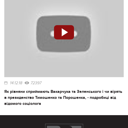
14.12.18
72397
Як рівняни сприймають Вакарчука та Зеленського і чи вірять
в президенство Тимошенко та Порошенка, - подробиці від
відомого соціолога