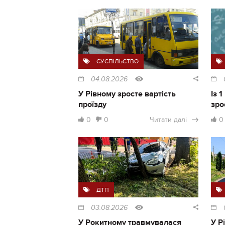
СУСПІЛЬСТВО
04.08.2026
У Рівному зросте вартість
Із 
проїзду
зро
0
0
Читати далі
0
ДТП
03.08.2026
У Рокитному травмувалася
У Р