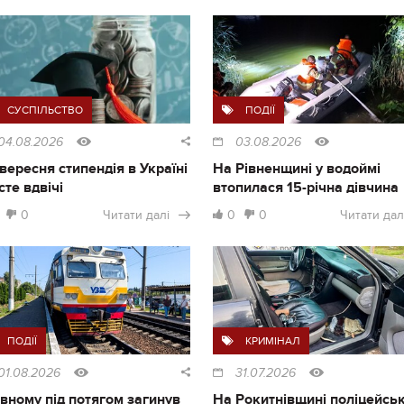
СУСПІЛЬСТВО
ПОДІЇ
04.08.2026
03.08.2026
1 вересня стипендія в Україні
На Рівненщині у водоймі
сте вдвічі
втопилася 15-річна дівчина
0
Читати далі
0
0
Читати дал
ПОДІЇ
КРИМІНАЛ
01.08.2026
31.07.2026
івному під потягом загинув
На Рокитнівщині поліцейськ