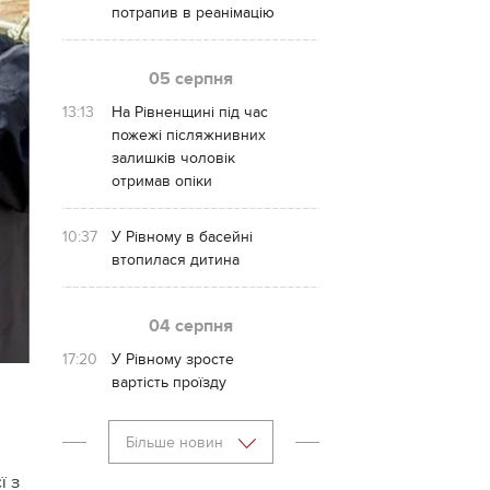
потрапив в реанімацію
05 серпня
13:13
На Рівненщині під час
пожежі післяжнивних
залишків чоловік
отримав опіки
10:37
У Рівному в басейні
втопилася дитина
04 серпня
17:20
У Рівному зросте
вартість проїзду
Більше новин
ї з