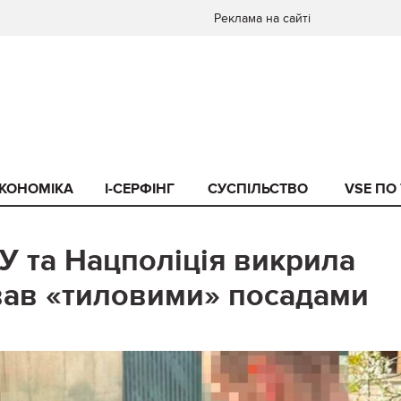
Реклама на сайті
КОНОМІКА
I-СЕРФІНГ
СУСПІЛЬСТВО
VSE ПО
У та Нацполіція викрила
ував «тиловими» посадами