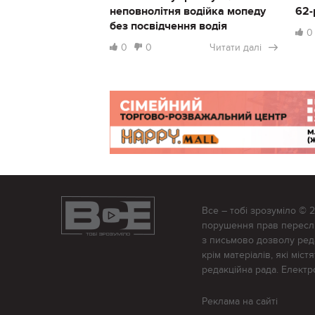
неповнолітня водійка мопеду
62-
без посвідчення водія
0
0
0
Читати далі
Все – тобі зрозуміло © 
порушення прав переслід
з письмово дозволу редак
крім матеріалів, які міс
редакційна рада. Елект
Реклама на сайті