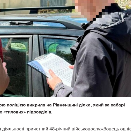
ю поліцією викрила на Рівненщині ділка, який за хабарі
 «тилових» підрозділів.
ї діяльності причетний 48-річний військовослужбовець одніє