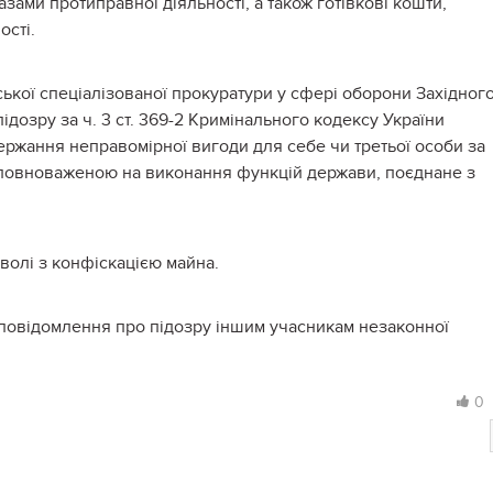
зами протиправної діяльності, а також готівкові кошти,
ості.
ької спеціалізованої прокуратури у сфері оборони Західног
дозру за ч. 3 ст. 369-2 Кримінального кодексу України
держання неправомірної вигоди для себе чи третьої особи за
уповноваженою на виконання функцій держави, поєднане з
волі з конфіскацією майна.
 повідомлення про підозру іншим учасникам незаконної
0