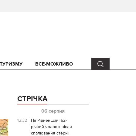
 ТУРИЗМУ
ВСЕ-МОЖЛИВО
СТРІЧКА
06 серпня
12:32
На Рівненщині 62-
річний чоловік після
спалювання стерні