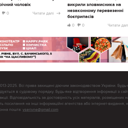
річний чоловік
викрили зловмисника на
незаконному перевезенні
0
Читати далі
боєприпасів
0
0
Читати дал
2013-2025. Всі права захищені діючим законодавством України. Будь-
ується в судовому порядку. Будь-яке відтворення інформації з сайт
ції. Відповідальність за достовірність усіх матеріалів, розміщених на
тять посилання на інші інформаційні агентства або інтернет-видання, 
ронна пошта:
vserivne@gmail.com