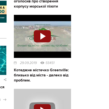
оголосив про створення
корпусу морської піхоти
29.09.2019
55451
Котеджне містечко Greenville:
близько від міста - далеко від
проблем.
ася
і