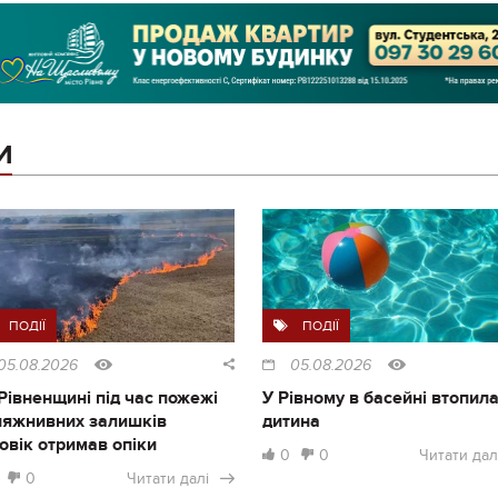
И
ПОДІЇ
ПОДІЇ
05.08.2026
05.08.2026
Рівненщині під час пожежі
У Рівному в басейні втопил
ляжнивних залишків
дитина
овік отримав опіки
0
0
Читати дал
0
Читати далі