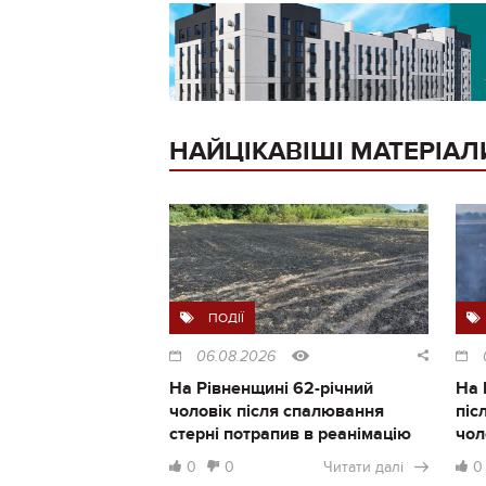
НАЙЦІКАВІШІ МАТЕРІАЛ
ПОДІЇ
06.08.2026
На Рівненщині 62-річний
На 
чоловік після спалювання
піс
стерні потрапив в реанімацію
чол
0
0
Читати далі
0