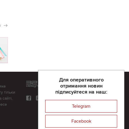
і
Для оперативного
Розроблений та підтримується
отримання новин
яке
в
компанії 32х32
підписуйтеся на наш:
у тільки
 сайті,
несе
Telegram
Facebook