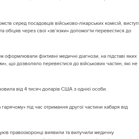
омств серед посадовців військово-лікарських комісій, висту
та обіцяв через свої «зв’язки» допомогти перевестися до
м оформлювали фіктивні медичні діагнози, на підставі яких
и», що дозволяло перевестися до військових частин, які не
новила від 4 тисяч доларів США з однієї особи.
 гарячому» під час отримання другої частини хабаря від
уків правоохоронці виявили та вилучили медичну