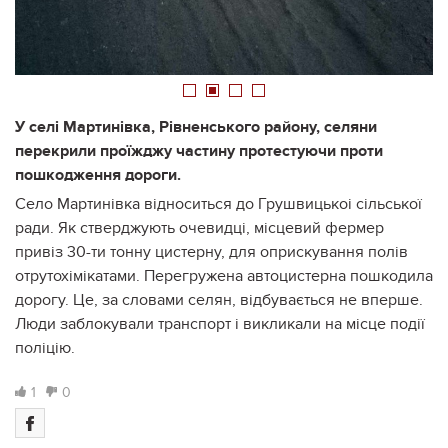
1
2
3
4
У селі Мартинівка, Рівненського району, селяни
перекрили проїжджу частину протестуючи проти
пошкодження дороги.
Село Мартинівка відноситься до Грушвицькоі сільської
ради. Як стверджують очевидці, місцевий фермер
привіз 30-ти тонну цистерну, для оприскування полів
отрутохімікатами. Перегружена автоцистерна пошкодила
дорогу. Це, за словами селян, відбувається не вперше.
Люди заблокували транспорт і викликали на місце події
поліцію.
1
0