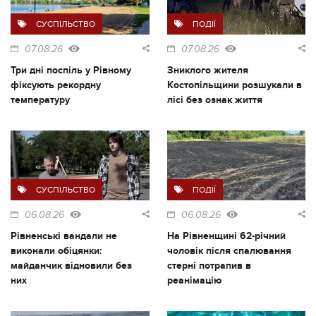
СУСПІЛЬСТВО
ПОДІЇ
07.08.26
07.08.26
Три дні поспіль у Рівному
Зниклого жителя
фіксують рекордну
Костопільщини розшукали в
температуру
лісі без ознак життя
СУСПІЛЬСТВО
ПОДІЇ
06.08.26
06.08.26
Рівненські вандали не
На Рівненщині 62-річний
виконали обіцянки:
чоловік після спалювання
майданчик відновили без
стерні потрапив в
них
реанімацію