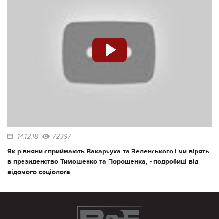
14.12.18
72397
Як рівняни сприймають Вакарчука та Зеленського і чи вірять
в президенство Тимошенко та Порошенка, - подробиці від
відомого соціолога