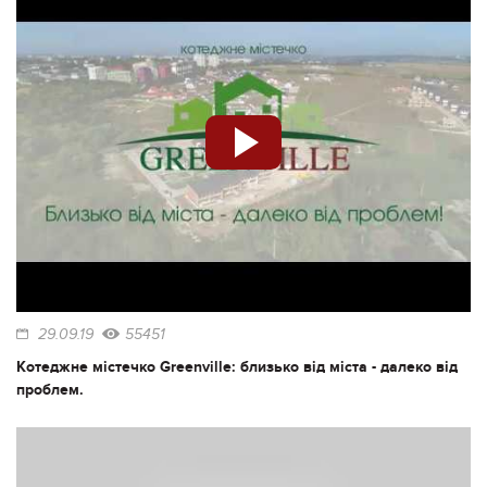
29.09.19
55451
Котеджне містечко Greenville: близько від міста - далеко від
проблем.