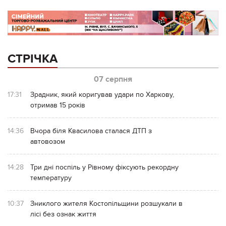
СТРІЧКА
07 серпня
17:31
Зрадник, який коригував удари по Харкову,
отримав 15 років
14:36
Вчора біля Квасилова сталася ДТП з
автовозом
14:28
Три дні поспіль у Рівному фіксують рекордну
температуру
10:37
Зниклого жителя Костопільщини розшукали в
лісі без ознак життя