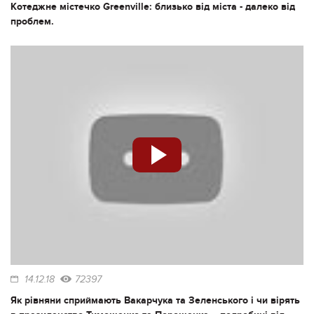
Котеджне містечко Greenville: близько від міста - далеко від
проблем.
14.12.18
72397
Як рівняни сприймають Вакарчука та Зеленського і чи вірять