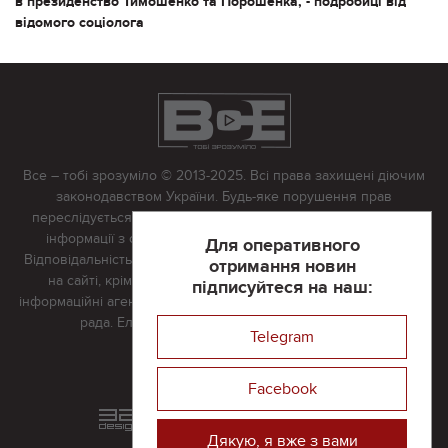
в президенство Тимошенко та Порошенка, - подробиці від
відомого соціолога
Все – тобі зрозуміло © 2013-2025. Всі права захищені діючим
законодавством України. Будь-яке порушення прав
переслідується в судовому порядку. Будь-яке відтворення
інформації з сайту тільки з письмово дозволу редакції.
Для оперативного
Відповідальність за достовірність усіх матеріалів, розміщених
отримання новин
на сайті, крім матеріалів, які містять посилання на інші
підписуйтеся на наш:
інформаційні агентства або інтернет-видання, несе редакційна
рада. Електронна пошта:
vserivne@gmail.com
Telegram
Реклама на сайті
Facebook
Розроблений та підтримується
в
компанії 32х32
Дякую, я вже з вами