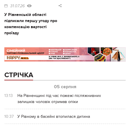
31.07.26
У Рівненській області
підписали першу угоду про
компенсацію вартості
проїзду
СТРІЧКА
05 серпня
13:13
На Рівненщині під час пожежі післяжнивних
залишків чоловік отримав опіки
10:37
У Рівному в басейні втопилася дитина