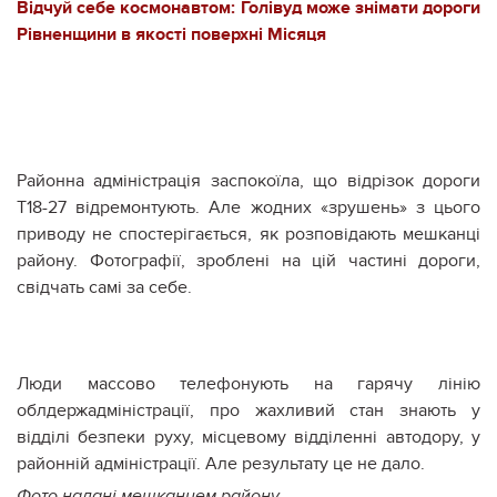
Відчуй себе космонавтом: Голівуд може знімати дороги
Рівненщини в якості поверхні Місяця
Районна адміністрація заспокоїла, що відрізок дороги
Т18-27 відремонтують. Але жодних «зрушень» з цього
приводу не спостерігається, як розповідають мешканці
району. Фотографії, зроблені на цій частині дороги,
свідчать самі за себе.
Люди массово телефонують на гарячу лінію
облдержадміністрації, про жахливий стан знають у
відділі безпеки руху, місцевому відділенні автодору, у
районній адміністрації. Але результату це не дало.
Фото надані мешканцем району