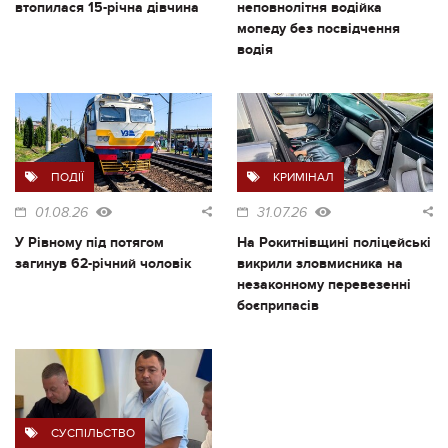
втопилася 15-річна дівчина
неповнолітня водійка
мопеду без посвідчення
водія
ПОДІЇ
КРИМІНАЛ
01.08.26
31.07.26
У Рівному під потягом
На Рокитнівщині поліцейські
загинув 62-річний чоловік
викрили зловмисника на
незаконному перевезенні
боєприпасів
СУСПІЛЬСТВО