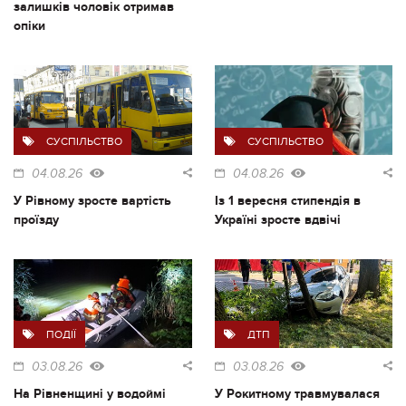
залишків чоловік отримав
опіки
СУСПІЛЬСТВО
СУСПІЛЬСТВО
04.08.26
04.08.26
У Рівному зросте вартість
Із 1 вересня стипендія в
проїзду
Україні зросте вдвічі
ПОДІЇ
ДТП
03.08.26
03.08.26
На Рівненщині у водоймі
У Рокитному травмувалася