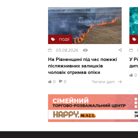
ПОДІЇ
05.08.2026
На Рівненщині під час пожежі
У Р
післяжнивних залишків
дит
чоловік отримав опіки
0
0
0
Читати далі