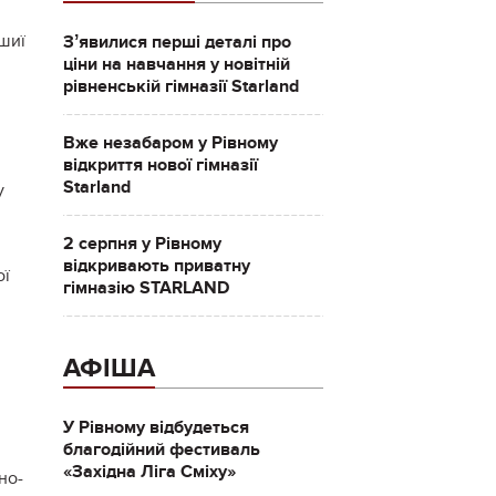
шиї
Зʼявилися перші деталі про
ціни на навчання у новітній
рівненській гімназії Starland
Вже незабаром у Рівному
відкриття нової гімназії
Starland
у
2 серпня у Рівному
відкривають приватну
ої
гімназію STARLAND
АФІША
У Рівному відбудеться
благодійний фестиваль
«Західна Ліга Сміху»
но-