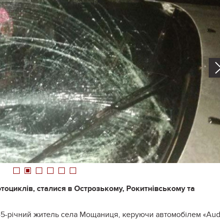
1
2
3
4
5
6
отоциклів, сталися в Острозькому, Рокитнівському та
 45-річний житель села Мощаниця, керуючи автомобілем «Aud