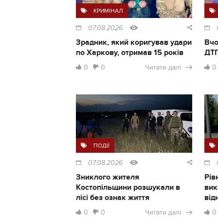
КРИМІНАЛ
07.08.2026
Зрадник, який коригував удари
Вчо
по Харкову, отримав 15 років
ДТП
0
0
Читати далі
0
ПОДІЇ
07.08.2026
Зниклого жителя
Рів
Костопільщини розшукали в
вик
лісі без ознак життя
від
0
0
Читати далі
0