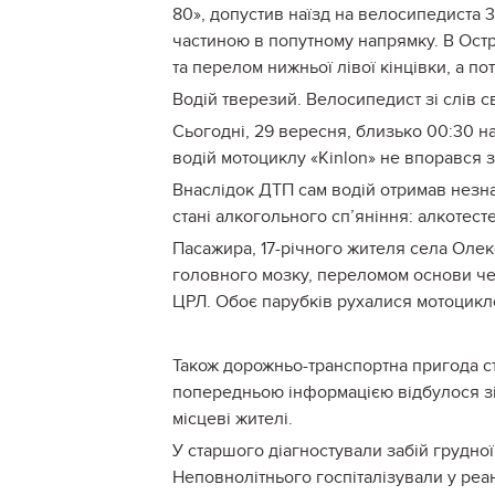
80», допустив наїзд на велосипедиста 
частиною в попутному напрямку. В Остр
та перелом нижньої лівої кінцівки, а п
Водій тверезий. Велосипедист зі слів св
Сьогодні, 29 вересня, близько 00:30 на
водій мотоциклу «Kinlon» не впорався з
Внаслідок ДТП сам водій отримав незна
стані алкогольного сп’яніння: алкотест
Пасажира, 17-річного жителя села Оле
головного мозку, переломом основи чер
ЦРЛ. Обоє парубків рухалися мотоцикл
Також дорожньо-транспортна пригода ста
попередньою інформацією відбулося зіт
місцеві жителі.
У старшого діагностували забій грудної
Неповнолітнього госпіталізували у реа