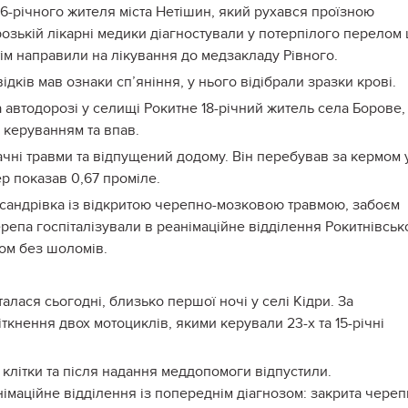
36-річного жителя міста Нетішин, який рухався проїзною
озькій лікарні медики діагностували у потерпілого перелом 
отім направили на лікування до медзакладу Рівного.
ідків мав ознаки сп’яніння, у нього відібрали зразки крові.
 автодорозі у селищі Рокитне 18-річний житель села Борове,
 керуванням та впав.
чні травми та відпущений додому. Він перебував за кермом 
ер показав 0,67 проміле.
ксандрівка із відкритою черепно-мозковою травмою, забоєм
епа госпіталізували в реанімаційне відділення Рокитнівськ
ом без шоломів.
лася сьогодні, близько першої ночі у селі Кідри. За
кнення двох мотоциклів, якими керували 23-х та 15-річні
 клітки та після надання меддопомоги відпустили.
німаційне відділення із попереднім діагнозом: закрита череп