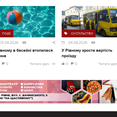
ПОДІЇ
СУСПІЛЬСТВО
05.08.2026
04.08.2026
івному в басейні втопилася
У Рівному зросте вартість
ина
проїзду
0
Читати далі
0
0
Читати дал