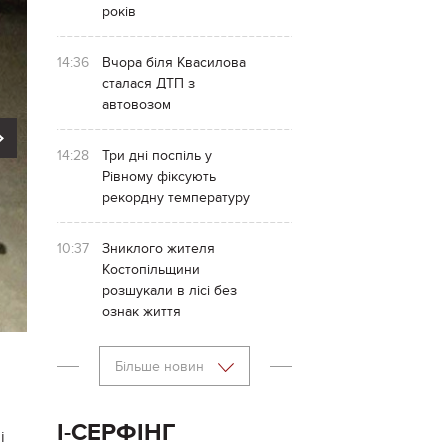
років
14:36
Вчора біля Квасилова
сталася ДТП з
автовозом
Next
14:28
Три дні поспіль у
Рівному фіксують
рекордну температуру
10:37
Зниклого жителя
Костопільщини
розшукали в лісі без
ознак життя
Більше новин
І-СЕРФІНГ
i