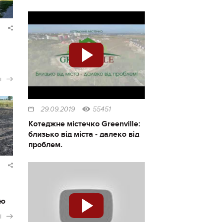
і
29.09.2019
55451
Котеджне містечко Greenville:
близько від міста - далеко від
проблем.
ію
і