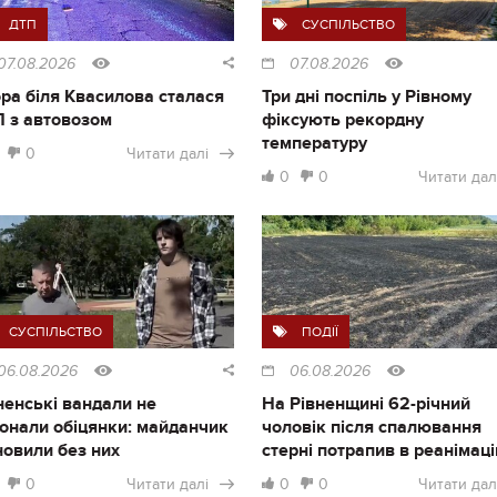
ДТП
СУСПІЛЬСТВО
07.08.2026
07.08.2026
ра біля Квасилова сталася
Три дні поспіль у Рівному
 з автовозом
фіксують рекордну
температуру
0
Читати далі
0
0
Читати дал
СУСПІЛЬСТВО
ПОДІЇ
06.08.2026
06.08.2026
ненські вандали не
На Рівненщині 62-річний
онали обіцянки: майданчик
чоловік після спалювання
новили без них
стерні потрапив в реанімац
0
Читати далі
0
0
Читати дал