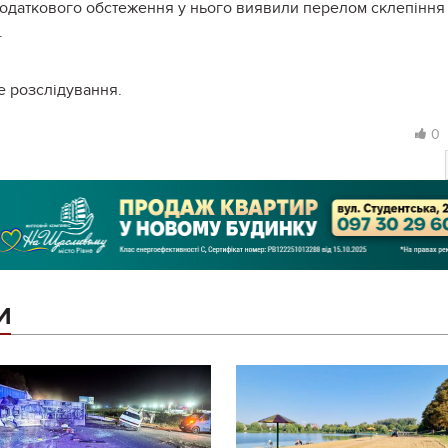
 додаткового обстеження у нього виявили перелом склепіння
.
е розслідування.
0
И