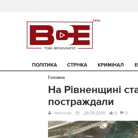
ПОЛІТИКА
СТРІЧКА
КРИМІНАЛ
Е
Головна
На Рівненщині ста
постраждали
vse.rv.ua
0
0
29.09.2019