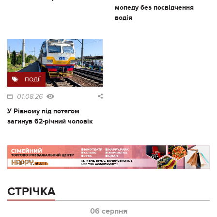
мопеду без посвідчення
водія
ПОДІЇ
01.08.26
У Рівному під потягом
загинув 62-річний чоловік
СТРІЧКА
06 серпня