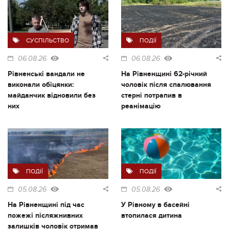
СУСПІЛЬСТВО
ПОДІЇ
06.08.26
06.08.26
Рівненські вандали не
На Рівненщині 62-річний
виконали обіцянки:
чоловік після спалювання
майданчик відновили без
стерні потрапив в
них
реанімацію
ПОДІЇ
ПОДІЇ
05.08.26
05.08.26
На Рівненщині під час
У Рівному в басейні
пожежі післяжнивних
втопилася дитина
залишків чоловік отримав