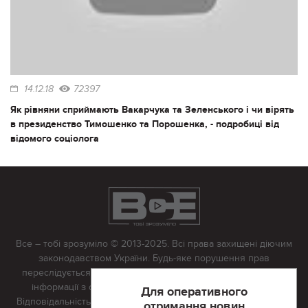
14.12.18
72397
Як рівняни сприймають Вакарчука та Зеленського і чи вірять
в президенство Тимошенко та Порошенка, - подробиці від
відомого соціолога
Все – тобі зрозуміло © 2013-2025. Всі права захищені діючим
законодавством України. Будь-яке порушення прав
переслідується в судовому порядку. Будь-яке відтворення
інформації з сайту тільки з письмово дозволу редакції.
Для оперативного
Відповідальність за достовірність усіх матеріалів, розміщених
отримання новин