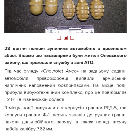
1
2
3
28 квітня поліція зупинила автомобіль з арсеналом
зброї. Відомо що пасажирами були жителі Олевського
району, що проходили службу в зоні АТО.
Під час огляду «
на задньому сидінні
Chevrolet
Aveo»
автомобіля правоохоронці виявили армійський
наплічник наповнений боєприпасами. На місце події
прибула вибухотехнічний комплекс, про це повідомляє
ГУ НП в Рівненській області.
З місця події вилучили сім корпусів гранати РГД-5, три
корпуси гранати Ф-1, десять запалів до ручних гранат,
пакети дальнобійного заряду, а також понад тисячу
набоїв калібру 7.62 мм.