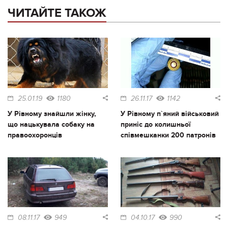
ЧИТАЙТЕ ТАКОЖ
25.01.19
1180
26.11.17
1142
У Рівному знайшли жінку,
У Рівному п`яний військовий
що нацькувала собаку на
приніс до колишньої
правоохоронців
співмешканки 200 патронів
08.11.17
949
04.10.17
990