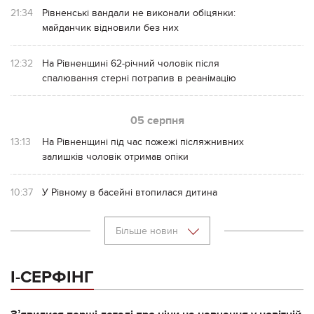
21:34
Рівненські вандали не виконали обіцянки:
майданчик відновили без них
12:32
На Рівненщині 62-річний чоловік після
спалювання стерні потрапив в реанімацію
05 серпня
13:13
На Рівненщині під час пожежі післяжнивних
залишків чоловік отримав опіки
10:37
У Рівному в басейні втопилася дитина
Більше новин
І-СЕРФІНГ