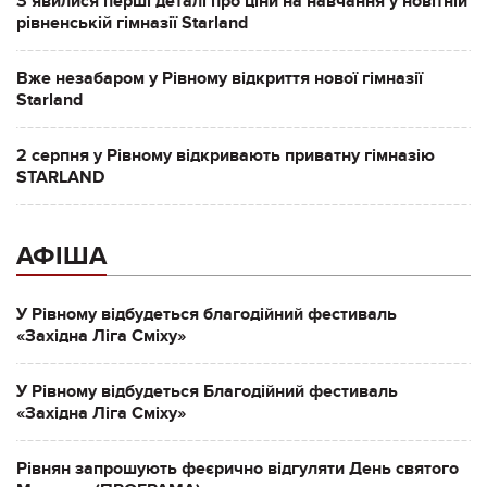
Зʼявилися перші деталі про ціни на навчання у новітній
рівненській гімназії Starland
Вже незабаром у Рівному відкриття нової гімназії
Starland
2 серпня у Рівному відкривають приватну гімназію
STARLAND
АФІША
У Рівному відбудеться благодійний фестиваль
«Західна Ліга Сміху»
У Рівному відбудеться Благодійний фестиваль
«Західна Ліга Сміху»
Рівнян запрошують феєрично відгуляти День святого