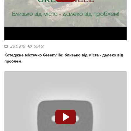
29.09.19
55451
Котеджне містечко Greenville: близько від міста - далеко від
проблем.