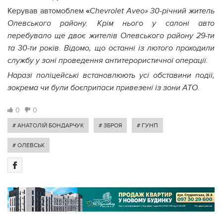
Керував автомоблем
«
Chevrolet
Aveo» 30-річний житель
Олевського району. Крім нього у салоні авто
перебувало ще двоє жителів Олевського району 29-ти
та 30-ти років. Відомо, що останні із лютого проходили
службу у зоні проведення антитерористичної операції.
Наразі поліцейські встановлюють усі обставини події,
зокрема чи були боєприпаси привезені із зони АТО.
0
0
# АНАТОЛІЙ БОНДАРЧУК
# ЗБРОЯ
# ГУНП
# ОЛЕВСЬК