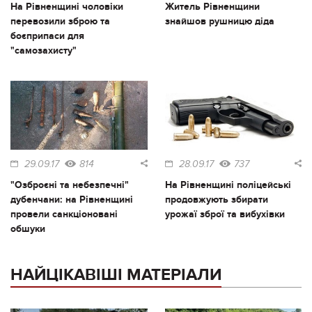
На Рівненщині чоловіки
Житель Рівненщини
перевозили зброю та
знайшов рушницю діда
боєприпаси для
"самозахисту"
29.09.17
814
28.09.17
737
"Озброєні та небезпечні"
На Рівненщині поліцейські
дубенчани: на Рівненщині
продовжують збирати
провели санкціоновані
урожаї зброї та вибухівки
обшуки
НАЙЦІКАВІШІ МАТЕРІАЛИ