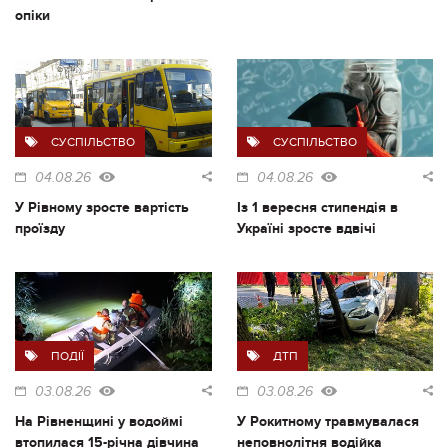
опіки
СУСПІЛЬСТВО
СУСПІЛЬСТВО
04.08.26
04.08.26
У Рівному зросте вартість
Із 1 вересня стипендія в
проїзду
Україні зросте вдвічі
ПОДІЇ
ДТП
03.08.26
03.08.26
На Рівненщині у водоймі
У Рокитному травмувалася
втопилася 15-річна дівчина
неповнолітня водійка