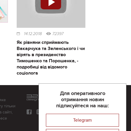
14.12.2018
72397
Як рівняни сприймають
Вакарчука та Зеленського і чи
вірять в президенство
Тимошенко та Порошенка, -
подробиці від відомого
соціолога
Для оперативного
Розроблений та підтримується
отримання новин
яке
в
компанії 32х32
підписуйтеся на наш:
у тільки
 сайті,
несе
Telegram