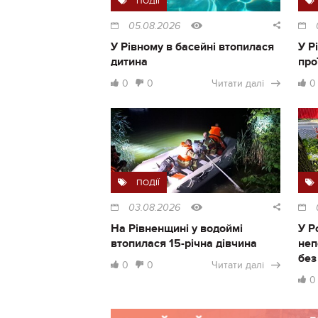
ПОДІЇ
05.08.2026
У Рівному в басейні втопилася
У Р
дитина
про
0
0
Читати далі
0
ПОДІЇ
03.08.2026
На Рівненщині у водоймі
У Р
втопилася 15-річна дівчина
неп
без
0
0
Читати далі
0