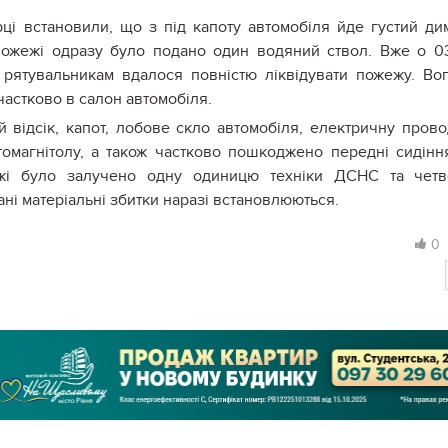
ці встановили, що з під капоту автомобіля йде густий ди
пожежі одразу було подано один водяний ствол. Вже о 0
 рятувальникам вдалося повністю ліквідувати пожежу. Во
частково в салон автомобіля.
 відсік, капот, лобове скло автомобіля, електричну прово
томагнітолу, а також частково пошкоджено передні сидінн
ежі було залучено одну одиницю техніки ДСНС та четв
ані матеріальні збитки наразі встановлюються.
0