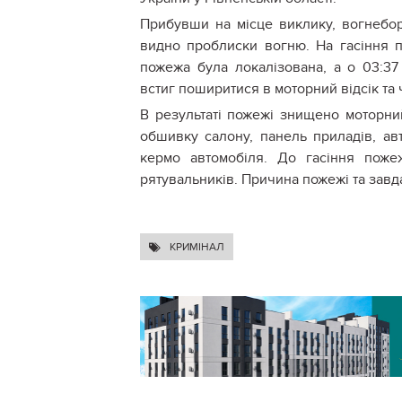
Прибувши на місце виклику, вогнебор
видно проблиски вогню. На гасіння 
пожежа була локалізована, а о 03:37
встиг поширитися в моторний відсік та 
В результаті пожежі знищено моторний
обшивку салону, панель приладів, ав
кермо автомобіля. До гасіння пож
рятувальників. Причина пожежі та завд
КРИМІНАЛ