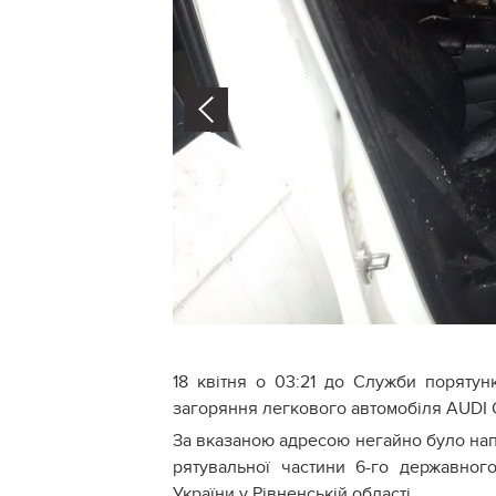
Prev
18 квітня о 03:21 до Служби порятун
загоряння легкового автомобіля AUDI 
За вказаною адресою негайно було нап
рятувальної частини 6-го державно
України у Рівненській області.