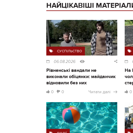
НАЙЦІКАВІШІ МАТЕРІАЛ
СУСПІЛЬСТВО
06.08.2026
Рівненські вандали не
На 
виконали обіцянки: майданчик
чол
відновили без них
сте
0
0
Читати далі
0