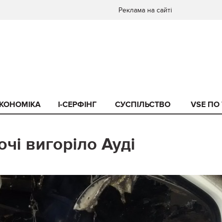
Реклама на сайті
КОНОМІКА
I-СЕРФІНГ
СУСПІЛЬСТВО
VSE ПО
чі вигоріло Ауді
0