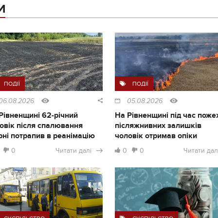
И
ПОДІЇ
ПОДІЇ
06.08.2026
05.08.2026
Рівненщині 62-річний
На Рівненщині під час поже
овік після спалювання
післяжнивних залишків
рні потрапив в реанімацію
чоловік отримав опіки
0
Читати далі
0
0
Читати дал