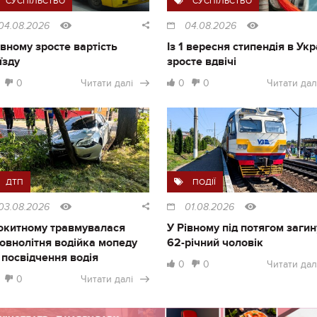
СУСПІЛЬСТВО
СУСПІЛЬСТВО
04.08.2026
04.08.2026
івному зросте вартість
Із 1 вересня стипендія в Укр
їзду
зросте вдвічі
0
Читати далі
0
0
Читати дал
ДТП
ПОДІЇ
03.08.2026
01.08.2026
окитному травмувалася
У Рівному під потягом загин
овнолітня водійка мопеду
62-річний чоловік
 посвідчення водія
0
0
Читати дал
0
Читати далі