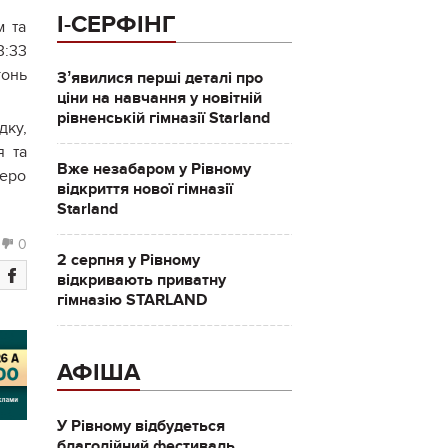
І-СЕРФІНГ
м та
3:33
гонь
Зʼявилися перші деталі про
ціни на навчання у новітній
рівненській гімназії Starland
дку,
я та
Вже незабаром у Рівному
еро
відкриття нової гімназії
Starland
0
2 серпня у Рівному
відкривають приватну
гімназію STARLAND
АФІША
У Рівному відбудеться
благодійний фестиваль