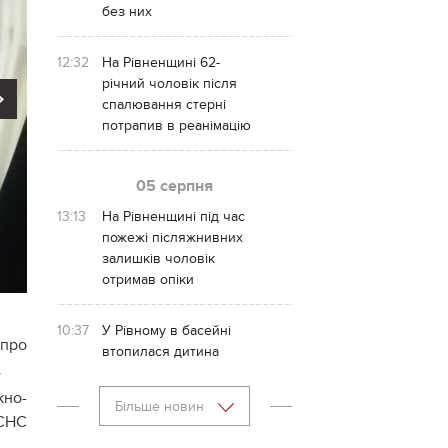
без них
12:32
На Рівненщині 62-
річний чоловік після
Next
спалювання стерні
потрапив в реанімацію
05 серпня
13:13
На Рівненщині під час
пожежі післяжнивних
залишків чоловік
отримав опіки
10:37
У Рівному в басейні
 про
втопилася дитина
.
жно-
Більше новин
ДСНС