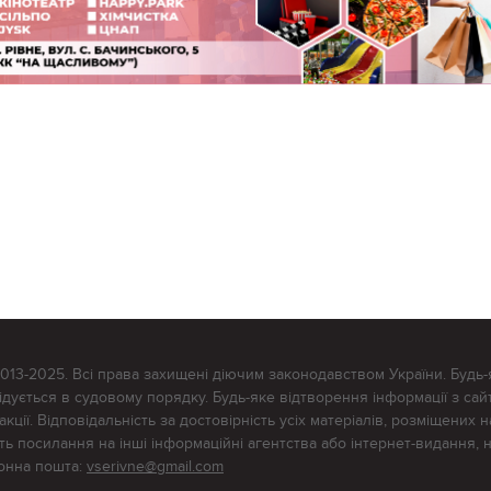
2013-2025. Всі права захищені діючим законодавством України. Будь-
ується в судовому порядку. Будь-яке відтворення інформації з сайт
ції. Відповідальність за достовірність усіх матеріалів, розміщених на
тять посилання на інші інформаційні агентства або інтернет-видання, 
ронна пошта:
vserivne@gmail.com