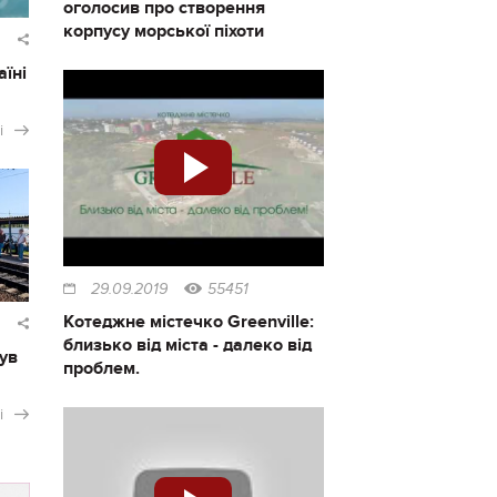
оголосив про створення
корпусу морської піхоти
аїні
і
29.09.2019
55451
Котеджне містечко Greenville:
близько від міста - далеко від
ув
проблем.
і