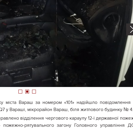
1
2
3
ку міста Вараш за номером «101» надійшло повідомлення
Q7 у Вараші, мікрорайон Вараш, біля житлового будинку № 4
равлено відділення чергового караулу 12-ї державної поже
го пожежно-рятувального загону Головного управління 