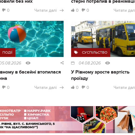
новили без них
стерні потрапив в реанімац
0
Читати далі
0
0
Читати дал
ПОДІЇ
СУСПІЛЬСТВО
05.08.2026
04.08.2026
івному в басейні втопилася
У Рівному зросте вартість
ина
проїзду
0
Читати далі
0
0
Читати дал