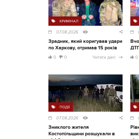
КРИМІНАЛ
07.08.2026
Зрадник, який коригував удари
Вчо
по Харкову, отримав 15 років
ДТП
0
0
Читати далі
0
ПОДІЇ
07.08.2026
Зниклого жителя
Рів
Костопільщини розшукали в
вик