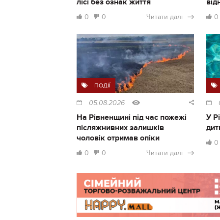
лісі без ознак життя
від
0
0
Читати далі
0
ПОДІЇ
05.08.2026
На Рівненщині під час пожежі
У Р
післяжнивних залишків
дит
чоловік отримав опіки
0
0
0
Читати далі