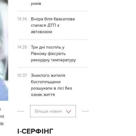
років
14:36
Вчора біля Квасилова
сталася ДТП з
автовозом
14:28
Три дні поспіль у
Рівному фіксують
рекордну температуру
10:37
Зниклого жителя
Костопільщини
розшукали в лісі без
ознак життя
в
Більше новин
их
ів
І-СЕРФІНГ