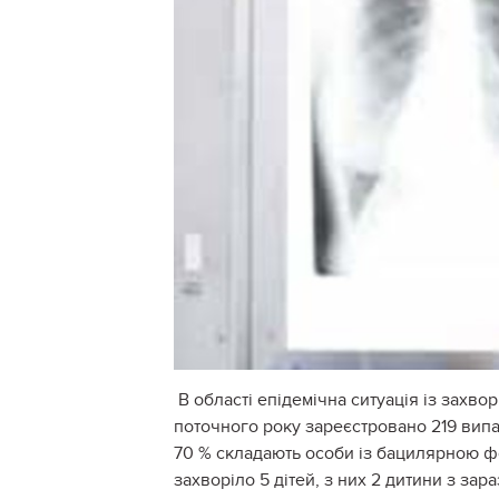
В області епідемічна ситуація із захво
поточного року зареєстровано 219 випа
70 % складають особи із бацилярною фор
захворіло 5 дітей, з них 2 дитини з з