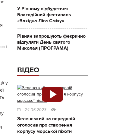
ас
У Рівному відбудеться
Благодійний фестиваль
«Західна Ліга Сміху»
ія
Рівнян запрошують феєрично
відгуляти День святого
ості
Миколая (ПРОГРАМА)
,
ВІДЕО
ії у
еї
ть
24.05.2023
му
Зеленський на передовій
оголосив про створення
9
корпусу морської піхоти