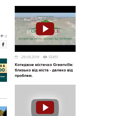
0
29.09.2019
55451
Котеджне містечко Greenville:
близько від міста - далеко від
проблем.