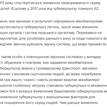
017 року спостерігається зниження захворюваності серед
 дітей. В цілому у 2017 році від туберкульозу померло 62
ння, яке виникає в результаті інфікування мікобактеріями
 зустрічається туберкульоз легень, проте може виникати
 інших органів і систем людського організму. Переважно на
мунітетом, діти (особливо раннього віку) та люди похилого ві
шкідливі звички руйнують імунну систему, що може призвести
и також особи з повноцінною імунною системою у випадку
ті збудників з повітрям, яке заражене мікобактерією
уберкульозу можна у громадському транспорті, магазині,
іщеннях з великим скупченням людей, де може перебувати
 при кашлі, чханні і навіть розмові виділяє мікобактерії
льшення глобальну загрозу становить туберкульоз із множин
е кожен 9-й з вперше виявленим бацилярним туберкульозом м
виявлення туберкульозу є вирішальним фактором для
ня поширення його серед людей. Чим раніше виявлено