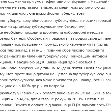
овне одужання при умові ефективного лікування. На даний ч
елення не звертається вчасно за медичною допомогою до
орілих діагностують важкі форми туберкульозу.
я туберкульозу відноситься туберкулінодіагностика (реакц
кування організму туберкульозними бактеріями),
е необхідно проходити щорічно та лабораторні методи з
них бактерії. Особам, які працюють і за родом своєї діяльн
 працівники, працівники громадського харчування та торгівлі
освітніх закладів та інші), повинні обов'язково проходити
ою раннього виявлення туберкульозу. Найкращим методом
акцинація вакциною БЦЖ. Вакцинація здійснюється в
м новонародженим дітям на 3-5 день життя. Після вакцинац
унітет, проте якщо дитина не щеплена від туберкульозу, в н
рми туберкульозу, яка може призвести до інвалідності і наві
вакциною на 100% до річної потреби.
еркульозу у Рівненській області виконано лише на 36,1%, в то
ницях – на 41,7%, дітей старше року - на 20,0%. Негативно
ники. Всього в області від вакцинації БЦЖ відмовилось 131