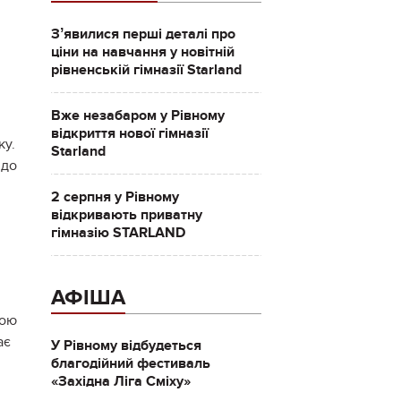
Зʼявилися перші деталі про
ціни на навчання у новітній
рівненській гімназії Starland
Вже незабаром у Рівному
відкриття нової гімназії
ку.
Starland
 до
2 серпня у Рівному
відкривають приватну
гімназію STARLAND
АФІША
ною
ає
У Рівному відбудеться
благодійний фестиваль
«Західна Ліга Сміху»