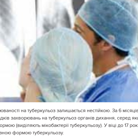
рюваності на туберкульоз залишається нестійкою. За 6 місяці
дків захворювань на туберкульоз органів дихання, серед як
мою (виділяють мікобактерії туберкульозу). У віці до 17 рок
аразною формою туберкульозу.