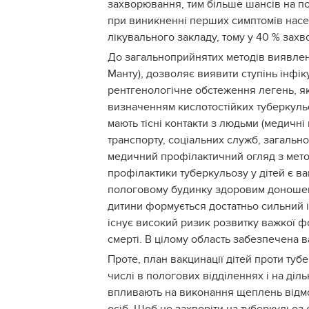
захворювання, тим більше шансів на п
при виникненні перших симптомів нас
лікувального закладу, тому у 40 % захв
До загальноприйнятих методів виявленн
Манту), дозволяє виявити ступінь інфі
рентгенологічне обстеження легень, як
визначенням кислотостійких туберкульоз
мають тісні контакти з людьми (медичні
транспорту, соціальних служб, загально
медичний профілактичний огляд з мет
профілактики туберкульозу у дітей є в
пологовому будинку здоровим доношени
дитини формується достатньо сильний ім
існує високий ризик розвитку важкої фо
смерті. В цілому область забезпечена 
Проте, план вакцинації дітей проти туб
числі в пологових відділеннях і на діль
впливають на виконання щеплень відмов