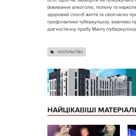
осіб. Щоб не захворіти на туберкульоз
(вживання алкоголю, тютюну та наркоти
здоровий спосіб життя та своєчасно пр
профілактики туберкульозу, важливо 
діагностичну пробу Манту (туберкулінод
СУСПІЛЬСТВО
НАЙЦІКАВІШІ МАТЕРІАЛ