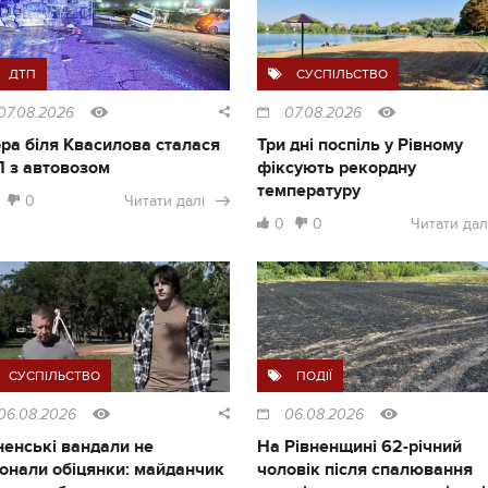
ДТП
СУСПІЛЬСТВО
07.08.2026
07.08.2026
ра біля Квасилова сталася
Три дні поспіль у Рівному
 з автовозом
фіксують рекордну
температуру
0
Читати далі
0
0
Читати дал
СУСПІЛЬСТВО
ПОДІЇ
06.08.2026
06.08.2026
ненські вандали не
На Рівненщині 62-річний
онали обіцянки: майданчик
чоловік після спалювання