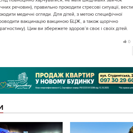
 слід повноцінно харчуватися, не мати шкідливих звичок
чних речовин), правильно проходити стресові ситуації, вести
оходити медичні огляди. Для дітей, з метою специфічної
проводити вакцинацію вакциною БЦЖ, а також щорічно
іагностику). Цим ви збережете здоров’я своє і своїх дітей.
0
И