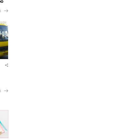
ію
і
і