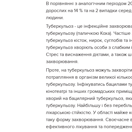
В порівнянні з аналогічним періодом 2
дорослих на 14 % та на 2 випадки серед
людини.
Туберкульоз - це інфекційне захворюва
туберкульозу (паличкою Коха). Частіше
туберкульоз кісток, нирок, суглобів та
туберкульоз хворіють особи з слабким і
Стрес та виснаження дієтами, а також 
захворювання.
Проте, на туберкульоз можуть захворіт
потрапляння в організм великої кількос
туберкульозу. Інфікуватись бацилами т
кінотеатрі та інших громадських прим
хворий на бацилярний туберкульоз, який
туберкульозу. Найбільшу і без перебі
лікарською стійкістю. У області майж
таку форму захворювання. Своєчасне 
ефективного лікування та попереджен