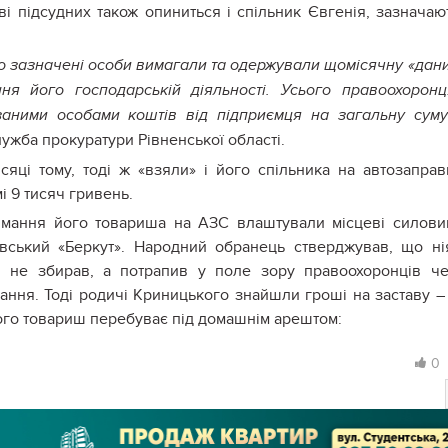
і підсудних також опиниться і спільник Євгенія, зазначаю
що зазначені особи вимагали та одержували щомісячну «дан
я його господарській діяльності. Усього правоохорон
аними особами коштів від підприємця на загальну сум
ужба прокуратури Рівненської області.
сяці тому, тоді ж «взяли» і його спільника на автозаправ
і 9 тисяч гривень.
имання його товариша на АЗС влаштували місцеві силови
вівський «Беркут». Народний обранець стверджував, що ні
ін не збирав, а потрапив у поле зору правоохоронців ч
ання. Тоді родичі Криницького знайшли гроші на заставу –
 його товариш перебуває під домашнім арештом:
0