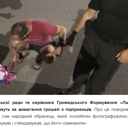
іської ради та керівника Громадського Формування «Л
имуть за вимагання грошей з підприємців.
Про це повідо
ча сам народний обранець, який полюбляє фотографуватис
ував і стверджував, що його «замовили».