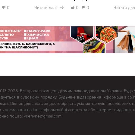
0
Читати далі
0
0
Читати дал
2013-2025. Всі права захищені діючим законодавством України. Будь-
ується в судовому порядку. Будь-яке відтворення інформації з сайт
ції. Відповідальність за достовірність усіх матеріалів, розміщених на
тять посилання на інші інформаційні агентства або інтернет-видання, 
ронна пошта:
vserivne@gmail.com