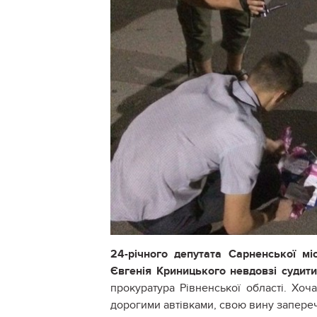
24-річного депутата Сарненської м
Євгенія Криницького невдовзі судит
прокуратура Рівненської області. Хо
дорогими автівками, свою вину запереч