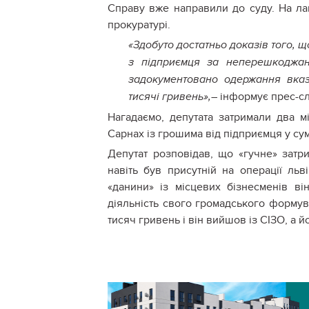
Справу вже направили до суду. На лав
прокуратурі.
«Здобуто достатньо доказів того, 
з підприємця за неперешкоджанн
задокументовано одержання вказ
– інформує прес-сл
тисячі гривень»,
Нагадаємо, депутата затримали два мі
Сарнах із грошима від підприємця у сум
Депутат розповідав, що «гучне» затр
навіть був присутній на операції ль
«данини» із місцевих бізнесменів в
діяльність свого громадського формув
тисяч гривень і він вийшов із СІЗО, а