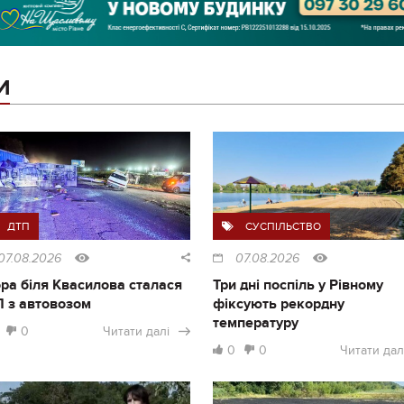
И
ДТП
СУСПІЛЬСТВО
07.08.2026
07.08.2026
ра біля Квасилова сталася
Три дні поспіль у Рівному
 з автовозом
фіксують рекордну
температуру
0
Читати далі
0
0
Читати дал