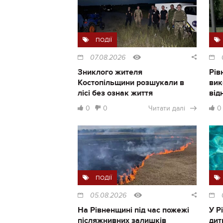
ПОДІЇ
07.08.2026
Зниклого жителя
Рів
Костопільщини розшукали в
вик
лісі без ознак життя
від
0
0
Читати далі
0
ПОДІЇ
05.08.2026
На Рівненщині під час пожежі
У Р
післяжнивних залишків
дит