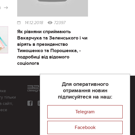
і
14.12.2018
72397
Як рівняни сприймають
Вакарчука та Зеленського і чи
вірять в президенство
Тимошенко та Порошенка, -
подробиці від відомого
соціолога
Для оперативного
Розроблений та підтримується
отримання новин
яке
в
компанії 32х32
підписуйтеся на наш:
у тільки
 сайті,
несе
Telegram
Facebook