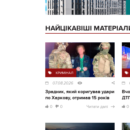
НАЙЦІКАВІШІ МАТЕРІАЛ
КРИМІНАЛ
07.08.2026
Зрадник, який коригував удари
Вчо
по Харкову, отримав 15 років
ДТП
0
0
Читати далі
0