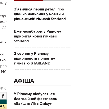
ть у
Зʼявилися перші деталі про
ціни на навчання у новітній
ину»
рівненській гімназії Starland
цями
у 23
Вже незабаром у Рівному
відкриття нової гімназії
Starland
ці у
2 серпня у Рівному
ки і
відкривають приватну
якої
гімназію STARLAND
ерез
 140
АФІША
0
У Рівному відбудеться
благодійний фестиваль
«Західна Ліга Сміху»