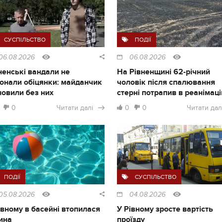
СУСПІЛЬСТВО
ПОДІЇ
06.08.2026
06.08.2026
ненські вандали не
На Рівненщині 62-річний
онали обіцянки: майданчик
чоловік після спалювання
новили без них
стерні потрапив в реанімац
0
Читати далі
0
0
Читати дал
ПОДІЇ
СУСПІЛЬСТВО
05.08.2026
04.08.2026
івному в басейні втопилася
У Рівному зросте вартість
ина
проїзду