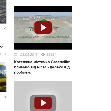
ію
і
29.09.2019
55451
Котеджне містечко Greenville:
близько від міста - далеко від
проблем.