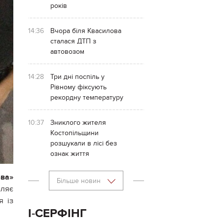
років
14:36
Вчора біля Квасилова
сталася ДТП з
автовозом
14:28
Три дні поспіль у
Рівному фіксують
рекордну температуру
10:37
Зниклого жителя
Костопільщини
розшукали в лісі без
ознак життя
ьва»
Більше новин
мляє
я із
І-СЕРФІНГ