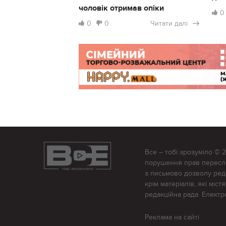
чоловік отримав опіки
0
0
0
Читати далі
Все – тобі зрозуміло © 
порушення прав переслід
з письмово дозволу редак
крім матеріалів, які міс
редакційна рада. Елект
Реклама на сайті