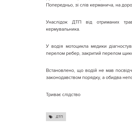
Попередньо, зі слів керманича, на доро
Унаслідок ДТП від отриманих трав
кермувальника.
У водія мотоцикла медики діагностув
перелом ребер, закритий перелом щикол
Встановлено, що водій не мав посвід
законодавством порядку, а обидва неп
Триває слідство
ДТП