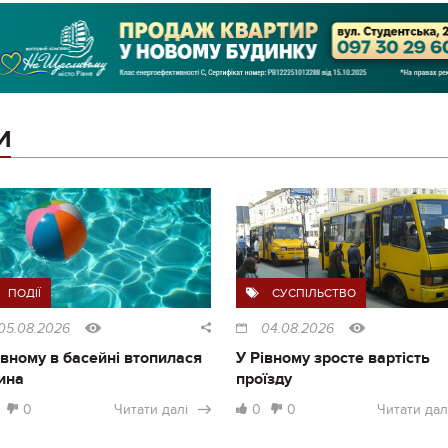
И
ПОДІЇ
СУСПІЛЬСТВО
05.08.2026
04.08.2026
івному в басейні втопилася
У Рівному зросте вартість
ина
проїзду
0
Читати далі
0
0
Читати дал