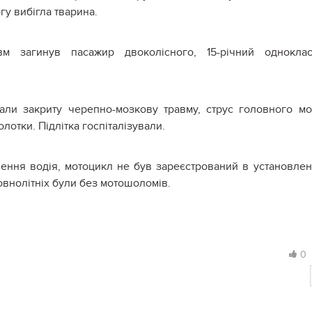
гу вибігла тварина.
м загинув пасажир двоколісного, 15-річний одноклас
али закриту черепно-мозкову травму, струс головного мо
отки. Підлітка госпіталізували.
чення водія, мотоцикл не був зареєстрований в установле
овнолітніх були без мотошоломів.
0