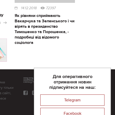
14.12.2018
72397
ду
Як рівняни сприймають
Вакарчука та Зеленського і чи
і
вірять в президенство
Тимошенко та Порошенка, -
подробиці від відомого
соціолога
Для оперативного
Розроблений та підтримується
отримання новин
яке
в
компанії 32х32
підписуйтеся на наш:
у тільки
 сайті,
несе
Telegram
Facebook