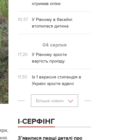
отримав опіки
10:37
У Рівному в басейні
втопилася дитина
04 серпня
17:20
У Рівному зросте
вартість проїзду
11:30
Із 1 вересня стипендія в
Україні зросте вдвічі
Більше новин
І-СЕРФІНГ
ири,
ння.
Зʼявилися перші деталі про