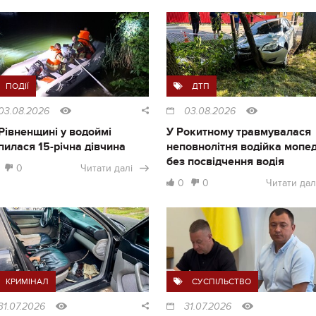
ПОДІЇ
ДТП
03.08.2026
03.08.2026
Рівненщині у водоймі
У Рокитному травмувалася
пилася 15-річна дівчина
неповнолітня водійка мопе
без посвідчення водія
0
Читати далі
0
0
Читати дал
КРИМІНАЛ
СУСПІЛЬСТВО
31.07.2026
31.07.2026