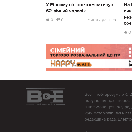
У Рівному під потягом загинув
На 
62-річний чоловік
вик
нез
0
0
Читати далі
боє
0
Все – тобі зрозуміло © 
порушення прав переслід
з письмово дозволу редак
крім матеріалів, які міс
редакційна рада. Елект