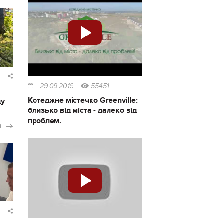
29.09.2019
55451
Котеджне містечко Greenville:
ду
близько від міста - далеко від
проблем.
і