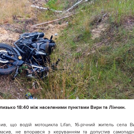
близько 18:40 між населеними пунктами Вири та Лінчин.
ив, що водій мотоцикла Lifan, 16-річний житель села В
асив, не впорався з керуванням та допустив самопаді