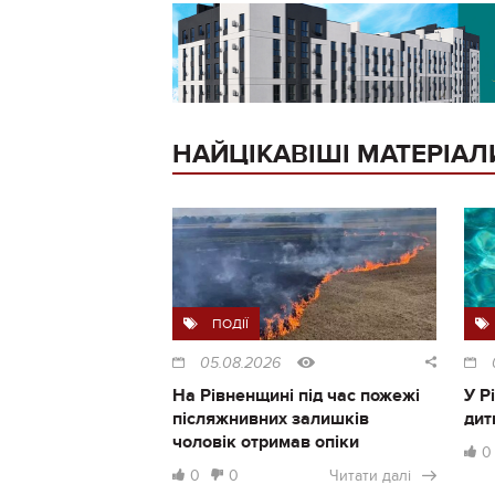
НАЙЦІКАВІШІ МАТЕРІАЛ
ПОДІЇ
05.08.2026
На Рівненщині під час пожежі
У Р
післяжнивних залишків
дит
чоловік отримав опіки
0
0
0
Читати далі