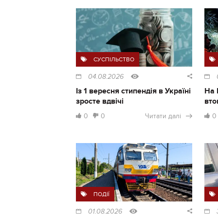
СУСПІЛЬСТВО
04.08.2026
Із 1 вересня стипендія в Україні
На 
зросте вдвічі
вто
0
0
Читати далі
0
ПОДІЇ
01.08.2026