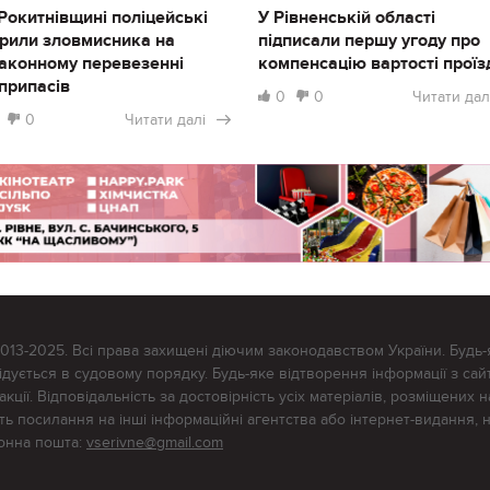
Рокитнівщині поліцейські
У Рівненській області
рили зловмисника на
підписали першу угоду про
аконному перевезенні
компенсацію вартості проїз
припасів
0
0
Читати дал
0
Читати далі
2013-2025. Всі права захищені діючим законодавством України. Будь-
ується в судовому порядку. Будь-яке відтворення інформації з сайт
ції. Відповідальність за достовірність усіх матеріалів, розміщених на
тять посилання на інші інформаційні агентства або інтернет-видання, 
ронна пошта:
vserivne@gmail.com