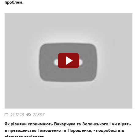
проблем.
14.12.18
72397
Як рівняни сприймають Вакарчука та Зеленського і чи вірять
в президенство Тимошенко та Порошенка, - подробиці від
відомого соціолога