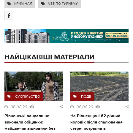
КРИМІНАЛ
VSE ПО ТУРИЗМУ
НАЙЦІКАВІШІ МАТЕРІАЛИ
СУСПІЛЬСТВО
ПОДІЇ
06.08.26
06.08.26
Рівненські вандали не
На Рівненщині 62-річний
виконали обіцянки:
чоловік після спалювання
майданчик відновили без
стерні потрапив в