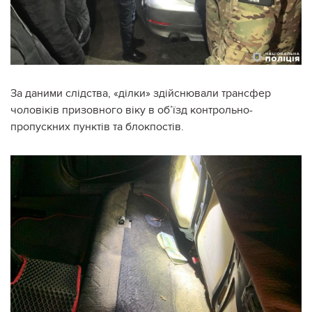
За даними слідства, «ділки» здійснювали трансфер
чоловіків призовного віку в об’їзд контрольно-
пропускних пунктів та блокпостів.