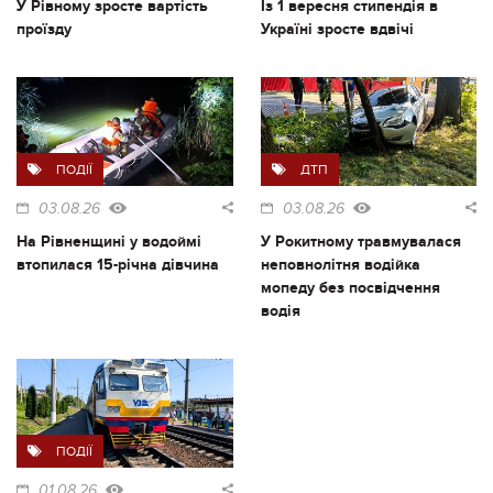
У Рівному зросте вартість
Із 1 вересня стипендія в
проїзду
Україні зросте вдвічі
ПОДІЇ
ДТП
03.08.26
03.08.26
На Рівненщині у водоймі
У Рокитному травмувалася
втопилася 15-річна дівчина
неповнолітня водійка
мопеду без посвідчення
водія
ПОДІЇ
01.08.26