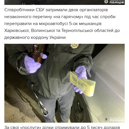
Співробітники СБУ затримали двох організаторів
незаконного перетину «на гарячому» під час спроби
переправити на мікроавтобусі 5-ох мешканців
Харківської, Волинської та Тернопільської областей до
державного кордону України.
За свої «послуги» ділки отримували до 5 тисяч доларів