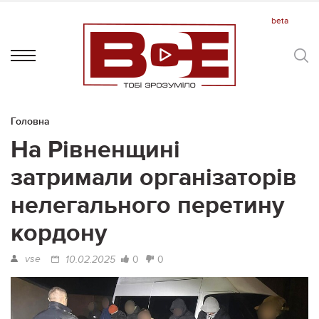
Головна
На Рівненщині
затримали організаторів
нелегального перетину
кордону
vse
0
0
10.02.2025