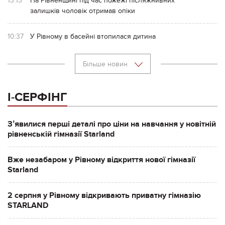
13:13
На Рівненщині під час пожежі післяжнивних
залишків чоловік отримав опіки
10:37
У Рівному в басейні втопилася дитина
Більше новин
І-СЕРФІНГ
Зʼявилися перші деталі про ціни на навчання у новітній
рівненській гімназії Starland
Вже незабаром у Рівному відкриття нової гімназії
Starland
2 серпня у Рівному відкривають приватну гімназію
STARLAND