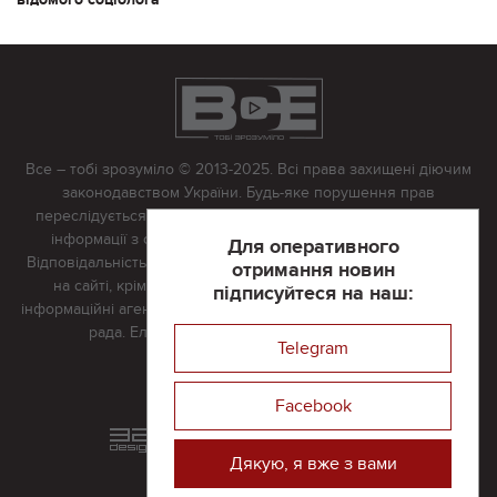
Все – тобі зрозуміло © 2013-2025. Всі права захищені діючим
законодавством України. Будь-яке порушення прав
переслідується в судовому порядку. Будь-яке відтворення
інформації з сайту тільки з письмово дозволу редакції.
Для оперативного
Відповідальність за достовірність усіх матеріалів, розміщених
отримання новин
на сайті, крім матеріалів, які містять посилання на інші
підписуйтеся на наш:
інформаційні агентства або інтернет-видання, несе редакційна
рада. Електронна пошта:
vserivne@gmail.com
Telegram
Реклама на сайті
Facebook
Розроблений та підтримується
в
компанії 32х32
Дякую, я вже з вами