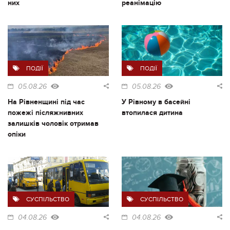
них
реанімацію
ПОДІЇ
ПОДІЇ
05.08.26
05.08.26
На Рівненщині під час
У Рівному в басейні
пожежі післяжнивних
втопилася дитина
залишків чоловік отримав
опіки
СУСПІЛЬСТВО
СУСПІЛЬСТВО
04.08.26
04.08.26