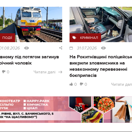
ПОДІЇ
КРИМІНАЛ
01.08.2026
31.07.2026
івному під потягом загинув
На Рокитнівщині поліцейськ
річний чоловік
викрили зловмисника на
незаконному перевезенні
0
Читати далі
боєприпасів
0
0
Читати дал