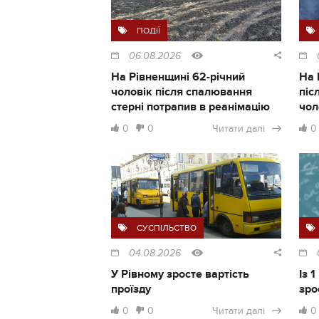
ПОДІЇ
06.08.2026
На Рівненщині 62-річний
На 
чоловік після спалювання
піс
стерні потрапив в реанімацію
чол
0
0
Читати далі
0
СУСПІЛЬСТВО
04.08.2026
У Рівному зросте вартість
Із 
проїзду
зро
0
0
Читати далі
0