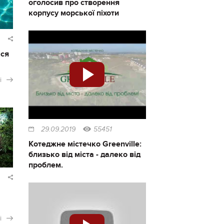
оголосив про створення
корпусу морської піхоти
ася
і
29.09.2019
55451
Котеджне містечко Greenville:
близько від міста - далеко від
проблем.
і