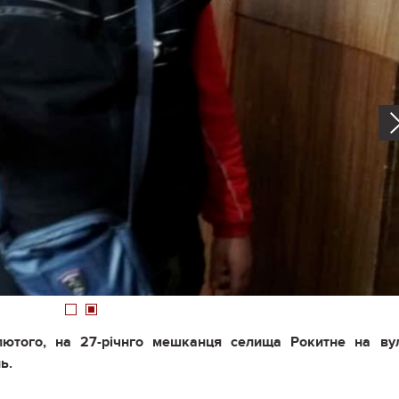
1
2
лютого, на 27-річнго мешканця селища Рокитне на ву
ь.