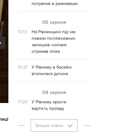
потрапив в реанімацію
05 серпня
13:13
На Рівненщині під час
пожежі післяжнивних
Next
залишків чоловік
отримав опіки
10:37
У Рівному в басейні
втопилася дитина
04 серпня
17:20
У Рівному зросте
вартість проїзду
лиці
Більше новин