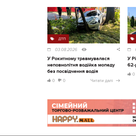
ДТП
03.08.2026
У Рокитному травмувалася
У Р
неповнолітня водійка мопеду
62-
без посвідчення водія
0
0
0
Читати далі