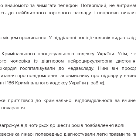
го знайомого та вимагати телефон. Потерпілий, не витрим
шись до найближчого торгового закладу і попросив викли
місцем проживання. У відділенні поліції чоловік видав слі
 Кримінального процесуального кодексу України. Утім, ч
ного чоловіка із діагнозом нейроциркуляторна дистоні
ікардія госпіталізували до медзакладу. Нині він прохо
питання про повідомлення зловмиснику про підозру у вчин
ті 186 Кримінального кодексу України (грабіж).
вже притягався до кримінальної відповідальності за вчин
е покарання.
у загрожує від чотирьох до шести років позбавлення волі.
овесника лікарі попередньо діагностували легкі травми та п