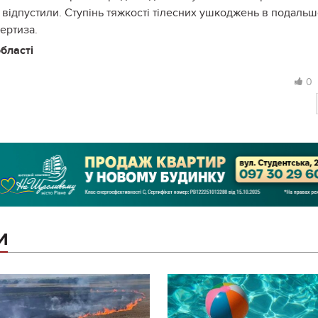
 відпустили. Ступінь тяжкості тілесних ушкоджень в подаль
ертиза.
області
0
И