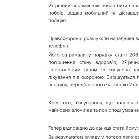
27-річний зловмисник почав бити сво
побоїв, віддав мобільний та, дістав
поліцію.
Правоохоронці розшукали нападника за 
телефон.
Його затримали у порядку статті 208
погіршення стану здоров’я, 27-річ
гіпертонічним типом та синусова тах
лікування під охороною. Вирішується 
злочину, передбаченого частиною 2 стат
Крім того, з’ясувалося, що чоловік 
майнових злочинів та поніс тоді умовн
Тепер відповідно до санкції статті йом
За результатом огляду у потерпілого р