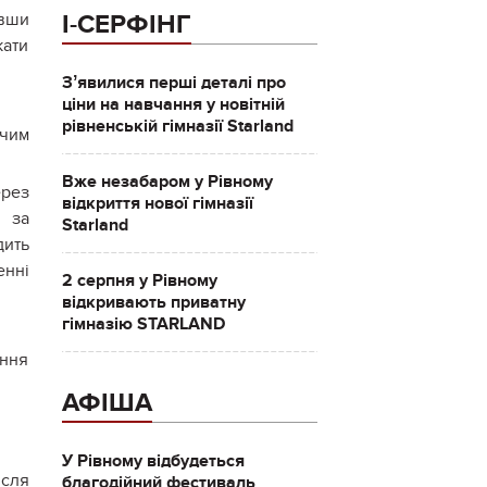
авши
І-СЕРФІНГ
кати
Зʼявилися перші деталі про
ціни на навчання у новітній
рівненській гімназії Starland
дчим
Вже незабаром у Рівному
ерез
відкриття нової гімназії
я за
Starland
дить
енні
2 серпня у Рівному
відкривають приватну
гімназію STARLAND
ення
АФІША
У Рівному відбудеться
ісля
благодійний фестиваль