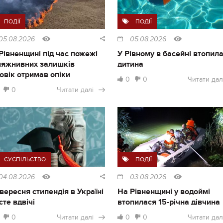
ПОДІЇ
ПОДІЇ
05.08.2026
05.08.2026
Рівненщині під час пожежі
У Рівному в басейні втопил
ляжнивних залишків
дитина
овік отримав опіки
0
0
Читати дал
0
Читати далі
СУСПІЛЬСТВО
ПОДІЇ
04.08.2026
03.08.2026
1 вересня стипендія в Україні
На Рівненщині у водоймі
сте вдвічі
втопилася 15-річна дівчина
0
Читати далі
0
0
Читати дал