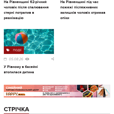
На Рівненщині 62-річний
На Рівненщині під час
чоловік після спалювання
пожежі післяжнивних
стерні потрапив в
залишків чоловік отримав
реанімацію
опіки
ПОДІЇ
05.08.26
У Рівному в басейні
втопилася дитина
СТРІЧКА