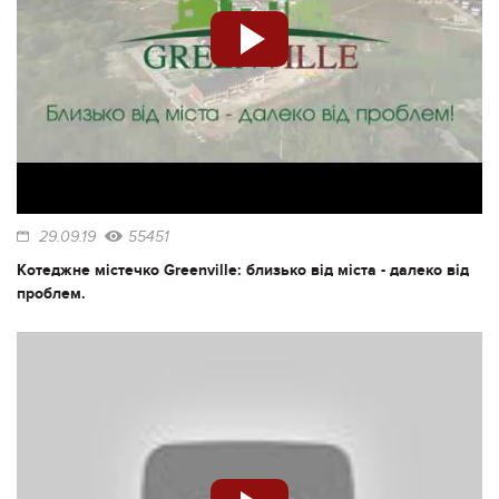
29.09.19
55451
Котеджне містечко Greenville: близько від міста - далеко від
проблем.