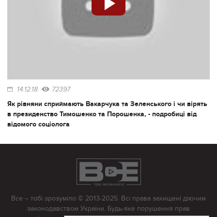
14.12.18
72397
Як рівняни сприймають Вакарчука та Зеленського і чи вірять
в президенство Тимошенко та Порошенка, - подробиці від
відомого соціолога
Все – тобі зрозуміло © 2013-2025. Всі права захищені діючим
законодавством України. Будь-яке порушення прав