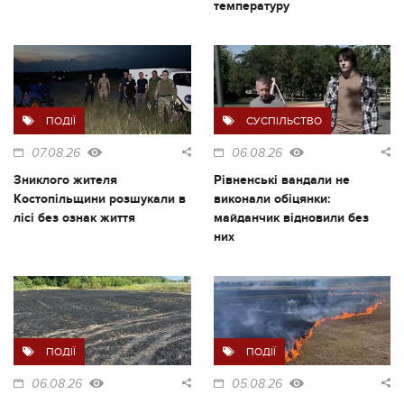
температуру
ПОДІЇ
СУСПІЛЬСТВО
07.08.26
06.08.26
Зниклого жителя
Рівненські вандали не
Костопільщини розшукали в
виконали обіцянки:
лісі без ознак життя
майданчик відновили без
них
ПОДІЇ
ПОДІЇ
06.08.26
05.08.26