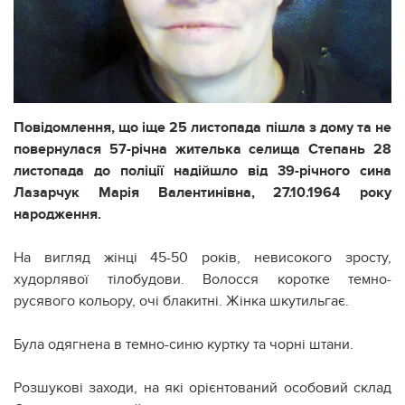
Повідомлення, що іще 25 листопада пішла з дому та не
повернулася 57-річна жителька селища Степань 28
листопада до поліції надійшло від 39-річного сина
Лазарчук Марія Валентинівна, 27.10.1964 року
народження.
На вигляд жінці 45-50 років, невисокого зросту,
худорлявої тілобудови. Волосся коротке темно-
русявого кольору, очі блакитні. Жінка шкутильгає.
Була одягнена в темно-синю куртку та чорні штани.
Розшукові заходи, на які орієнтований особовий склад