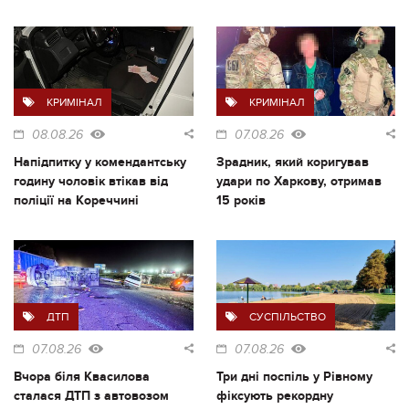
КРИМІНАЛ
КРИМІНАЛ
08.08.26
07.08.26
Напідпитку у комендантську
Зрадник, який коригував
годину чоловік втікав від
удари по Харкову, отримав
поліції на Кореччині
15 років
ДТП
СУСПІЛЬСТВО
07.08.26
07.08.26
Вчора біля Квасилова
Три дні поспіль у Рівному
сталася ДТП з автовозом
фіксують рекордну