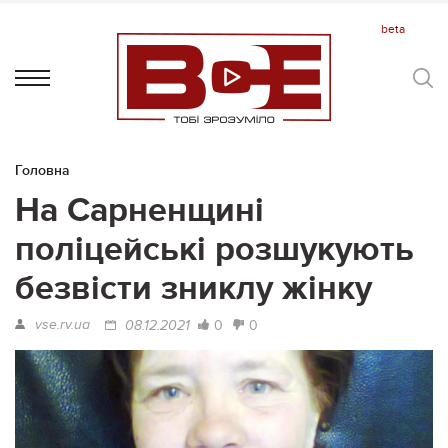
Головна
На Сарненщині
поліцейські розшукують
безвісти зниклу жінку
vse.rv.ua
0
0
08.12.2021