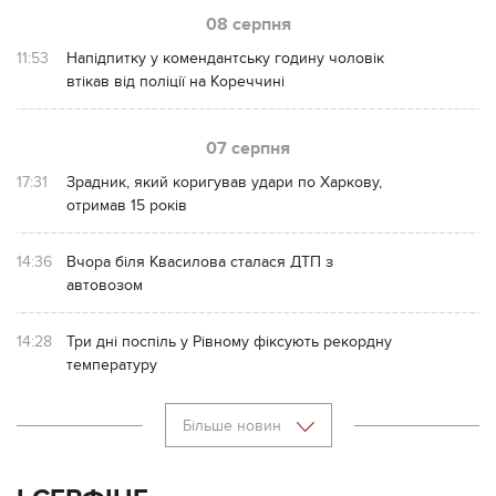
08 серпня
11:53
Напідпитку у комендантську годину чоловік
втікав від поліції на Кореччині
07 серпня
17:31
Зрадник, який коригував удари по Харкову,
отримав 15 років
14:36
Вчора біля Квасилова сталася ДТП з
автовозом
14:28
Три дні поспіль у Рівному фіксують рекордну
температуру
Більше новин