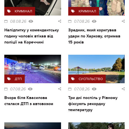
КРИМІНАЛ
КРИМІНАЛ
08.08.26
07.08.26
Напідпитку у комендантську
Зрадник, який коригував
годину чоловік втікав від
удари по Харкову, отримав
поліції на Кореччині
15 років
ДТП
СУСПІЛЬСТВО
07.08.26
07.08.26
Вчора біля Квасилова
Три дні поспіль у Рівному
сталася ДТП з автовозом
фіксують рекордну
температуру