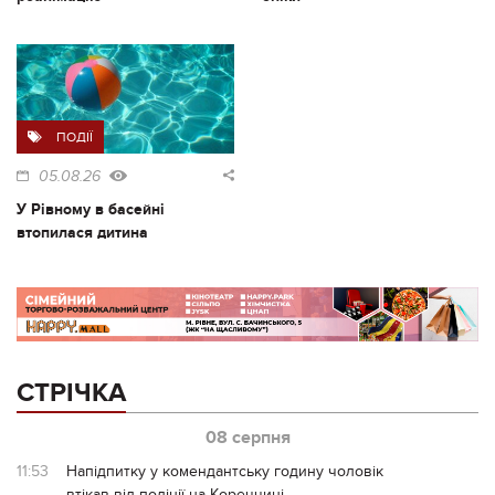
ПОДІЇ
05.08.26
У Рівному в басейні
втопилася дитина
СТРІЧКА
08 серпня
11:53
Напідпитку у комендантську годину чоловік
втікав від поліції на Кореччині