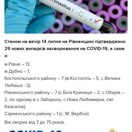
Станом на вечір 14 липня на Рівненщині підтверджено
29 нових випадків захворювання на COVID-19, а саме
з:
м.Рівне – 13;
м.Дубно – 1;
Костопільського району – 7 (м.Костопіль – 5, с.Велика
Любаша - 2);
Рівненського району – 7 (с.Біла Криниця – 2, с.Обарів –
2, по одному в с.Забороль, с.Нова Любомирка, смт
Квасилів);
Сарненського району – 1 (с. М. Вербче)
Вік хворих від 7 до 75 років.