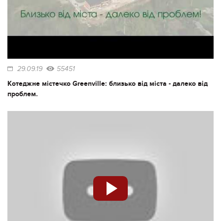
29.09.19
55451
Котеджне містечко Greenville: близько від міста - далеко від
проблем.