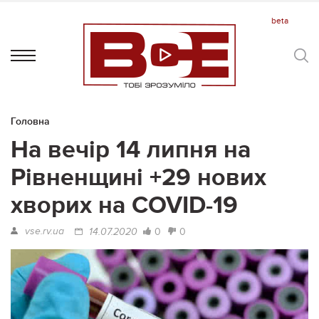
Головна
На вечір 14 липня на
Рівненщині +29 нових
хворих на COVID-19
vse.rv.ua
0
0
14.07.2020