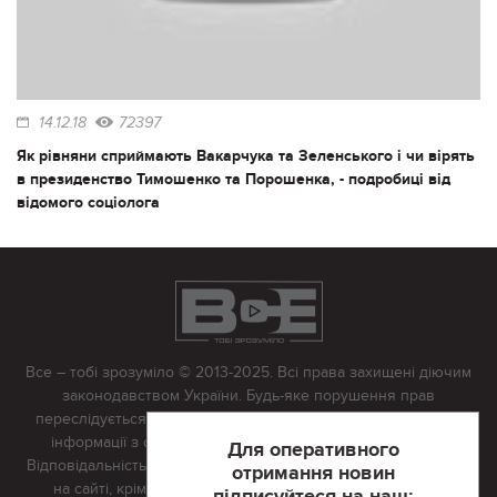
14.12.18
72397
Як рівняни сприймають Вакарчука та Зеленського і чи вірять
в президенство Тимошенко та Порошенка, - подробиці від
відомого соціолога
Все – тобі зрозуміло © 2013-2025. Всі права захищені діючим
законодавством України. Будь-яке порушення прав
переслідується в судовому порядку. Будь-яке відтворення
інформації з сайту тільки з письмово дозволу редакції.
Для оперативного
Відповідальність за достовірність усіх матеріалів, розміщених
отримання новин
на сайті, крім матеріалів, які містять посилання на інші