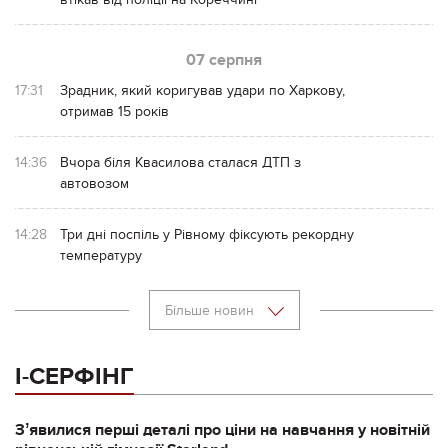
07 серпня
17:31
Зрадник, який коригував удари по Харкову,
отримав 15 років
14:36
Вчора біля Квасилова сталася ДТП з
автовозом
14:28
Три дні поспіль у Рівному фіксують рекордну
температуру
Більше новин
І-СЕРФІНГ
Зʼявилися перші деталі про ціни на навчання у новітній