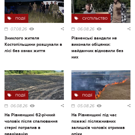
ПОДІЇ
СУСПІЛЬСТВО
07.08.26
06.08.26
Зниклого жителя
Рівненські вандали не
Костопільщини розшукали в
виконали обіцянки:
лісі без ознак життя
майданчик відновили без
них
ПОДІЇ
ПОДІЇ
06.08.26
05.08.26
На Рівненщині 62-річний
На Рівненщині під час
чоловік після спалювання
пожежі післяжнивних
стерні потрапив в
залишків чоловік отримав
реанімацію
опіки