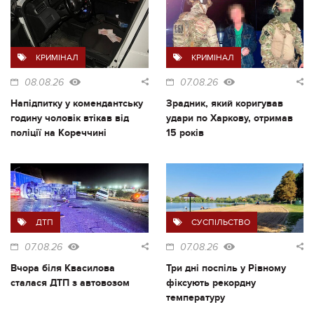
КРИМІНАЛ
КРИМІНАЛ
08.08.26
07.08.26
Напідпитку у комендантську
Зрадник, який коригував
годину чоловік втікав від
удари по Харкову, отримав
поліції на Кореччині
15 років
ДТП
СУСПІЛЬСТВО
07.08.26
07.08.26
Вчора біля Квасилова
Три дні поспіль у Рівному
сталася ДТП з автовозом
фіксують рекордну
температуру