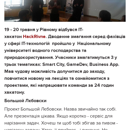
19 - 20 травня у Рівному відбувся ІТ-
хакатон
HackRivne
. Дводенне змагання серед фахівців
у сфері ІТ-технологій пройшло у Національному
університеті водного господарства та
природокористування. Учасники змагатимуться 3 у
трьох тематиках: Smart City, GameDev, Business App.
Мав чудову можливість долучитися до заходу,
повчитися новому на лекціях та ознайомитися з
проектами, які напрацювати команди за 24 годин
хакатону.
Большой Лєбовски
Проект Большой Лєбовски. Назва звичайно так собі.
Але презентація цікава. Якщо коротко - сервіс для
нарізання задач. Хочеш ти щоб тобі збігав за пивом -
нарізаєш задачу. Хтось її приймає - і виконує. Не