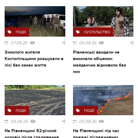
ПОДІЇ
СУСПІЛЬСТВО
07.08.26
06.08.26
Зниклого жителя
Рівненські вандали не
Костопільщини розшукали в
виконали обіцянки:
лісі без ознак життя
майданчик відновили без
них
ПОДІЇ
ПОДІЇ
06.08.26
05.08.26
На Рівненщині 62-річний
На Рівненщині під час
чоловік після спалювання
пожежі післяжнивних