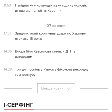
11:53
Напідпитку у комендантську годину чоловік
втікав від поліції на Кореччині
07 серпня
17:31
Зрадник, який коригував удари по Харкову,
отримав 15 років
14:36
Вчора біля Квасилова сталася ДТП з
автовозом
14:28
Три дні поспіль у Рівному фіксують рекордну
температуру
Більше новин
І-СЕРФІНГ