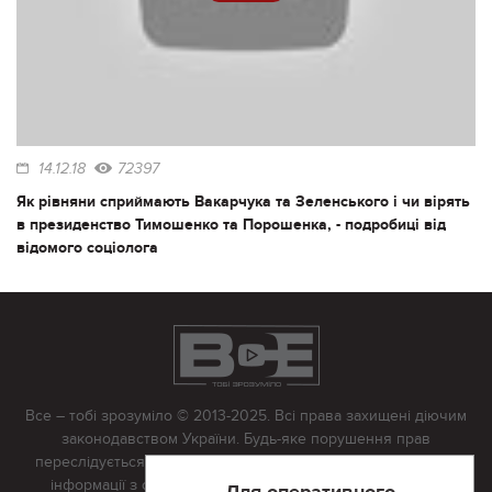
14.12.18
72397
Як рівняни сприймають Вакарчука та Зеленського і чи вірять
в президенство Тимошенко та Порошенка, - подробиці від
відомого соціолога
Все – тобі зрозуміло © 2013-2025. Всі права захищені діючим
законодавством України. Будь-яке порушення прав
переслідується в судовому порядку. Будь-яке відтворення
інформації з сайту тільки з письмово дозволу редакції.