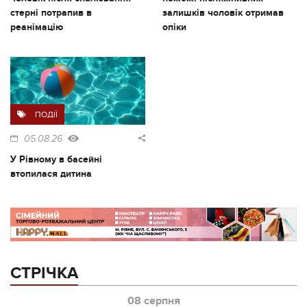
стерні потрапив в
залишків чоловік отримав
реанімацію
опіки
ПОДІЇ
05.08.26
У Рівному в басейні
втопилася дитина
СТРІЧКА
08 серпня