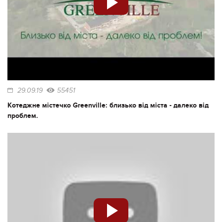
29.09.19
55451
Котеджне містечко Greenville: близько від міста - далеко від
проблем.