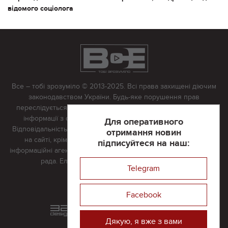
відомого соціолога
Все – тобі зрозуміло © 2013-2025. Всі права захищені діючим
законодавством України. Будь-яке порушення прав
переслідується в судовому порядку. Будь-яке відтворення
інформації з сайту тільки з письмово дозволу редакції.
Для оперативного
Відповідальність за достовірність усіх матеріалів, розміщених
отримання новин
на сайті, крім матеріалів, які містять посилання на інші
підписуйтеся на наш:
інформаційні агентства або інтернет-видання, несе редакційна
рада. Електронна пошта:
vserivne@gmail.com
Telegram
Реклама на сайті
Facebook
Розроблений та підтримується
в
компанії 32х32
Дякую, я вже з вами