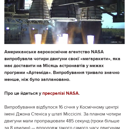
Американське аерокосмічне агентство NASA
випробувала чотири двигуни своєї «мегаракети», яка
має доставити на Місяць астронавтів у межах
програми «Артеміда». Випробування тривало значно
менше, ніж було заплановано.
Про це йдеться у
пресрелізі NASA
.
Випробування відбулося 16 січня у Космічному центрі
імені Джона Стеніса у штаті Міссісіпі. За планом чотири
двигуни мали пропрацювати 485 секунд (трохи більше
за 8 хвилин) — впродовж такого самого часу двигунам