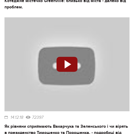
Котеджне містечко Greenville: близько від міста - далеко від
проблем.
14.12.18
72397
Як рівняни сприймають Вакарчука та Зеленського і чи вірять
в президенство Тимошенко та Порошенка, - подробиці від