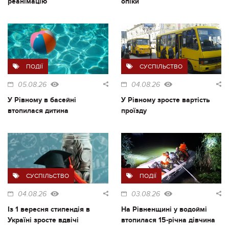
реанімацію
опіки
ПОДІЇ
СУСПІЛЬСТВО
05.08.26
04.08.26
У Рівному в басейні
У Рівному зросте вартість
втопилася дитина
проїзду
СУСПІЛЬСТВО
ПОДІЇ
04.08.26
03.08.26
Із 1 вересня стипендія в
На Рівненщині у водоймі
Україні зросте вдвічі
втопилася 15-річна дівчина