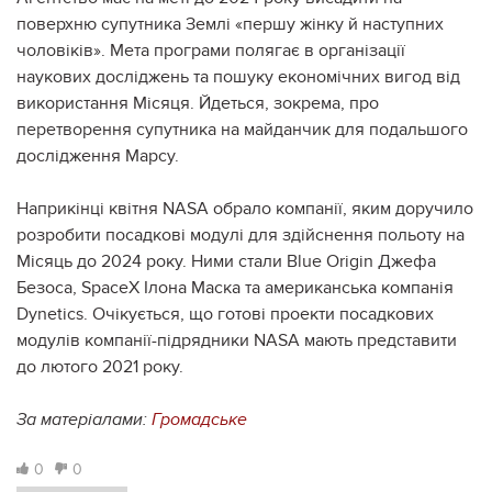
поверхню супутника Землі «першу жінку й наступних
чоловіків». Мета програми полягає в організації
наукових досліджень та пошуку економічних вигод від
використання Місяця. Йдеться, зокрема, про
перетворення супутника на майданчик для подальшого
дослідження Марсу.
Наприкінці квітня NASA обрало компанії, яким доручило
розробити посадкові модулі для здійснення польоту на
Місяць до 2024 року. Ними стали Blue Origin Джефа
Безоса, SpaceX Ілона Маска та американська компанія
Dynetics. Очікується, що готові проекти посадкових
модулів компанії-підрядники NASA мають представити
до лютого 2021 року.
За матеріалами:
Громадське
0
0