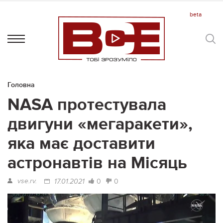
Головна
NASA протестувала
двигуни «мегаракети»,
яка має доставити
астронавтів на Місяць
vse.rv.
0
0
17.01.2021