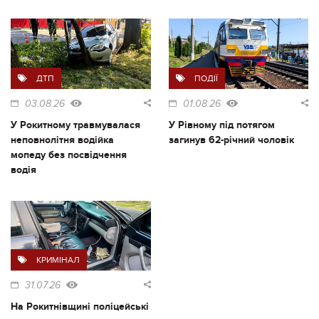
ДТП
ПОДІЇ
03.08.26
01.08.26
У Рокитному травмувалася
У Рівному під потягом
неповнолітня водійка
загинув 62-річний чоловік
мопеду без посвідчення
водія
КРИМІНАЛ
31.07.26
На Рокитнівщині поліцейські