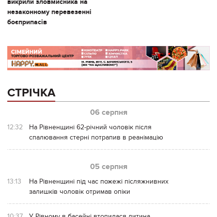
викрили зловмисника на
незаконному перевезенні
боєприпасів
СТРІЧКА
06 серпня
12:32
На Рівненщині 62-річний чоловік після
спалювання стерні потрапив в реанімацію
05 серпня
13:13
На Рівненщині під час пожежі післяжнивних
залишків чоловік отримав опіки
10:37
У Рівному в басейні втопилася дитина