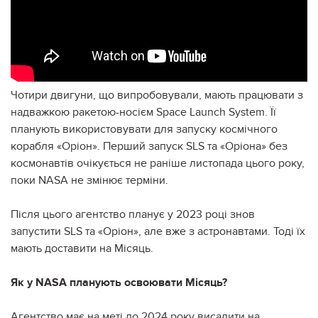
Чотири двигуни, що випробовували, мають працювати з
надважкою ракетою-носієм Space Launch System. Її
планують використовувати для запуску космічного
корабля «Оріон». Перший запуск SLS та «Оріона» без
космонавтів очікується не раніше листопада цього року,
поки NASA не змінює терміни.
Після цього агентство планує у 2023 році знов
запустити SLS та «Оріон», але вже з астронавтами. Тоді їх
мають доставити на Місяць.
Як у NASA планують освоювати Місяць?
Агентство має на меті до 2024 року висадити на