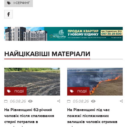
I-СЕРФІНГ
НАЙЦІКАВІШІ МАТЕРІАЛИ
ПОДІЇ
ПОДІЇ
06.08.26
05.08.26
На Рівненщині 62-річний
На Рівненщині під час
чоловік після спалювання
пожежі післяжнивних
стерні потрапив в
залишків чоловік отримав