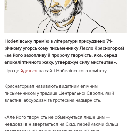
Нобелівську премію з літератури присуджено 71-
річному угорському письменнику Ласло Красногоркаї
«за його захопливу й пророчу творчість, яка, серед
апокаліптичного жаху, утверджує силу мистецтва».
Про це
йдеться
на сайті Нобелівського комітету.
Краснагоркая називають видатним епічним
письменником у традиції Центральної Європи, якій
властиві абсурдизм та гротескна надмірність.
«Але його творчість не обмежується лише цим —
невдовзі він звертається на Схід, переймаючи більш