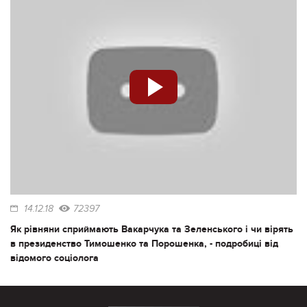
14.12.18
72397
Як рівняни сприймають Вакарчука та Зеленського і чи вірять
в президенство Тимошенко та Порошенка, - подробиці від
відомого соціолога