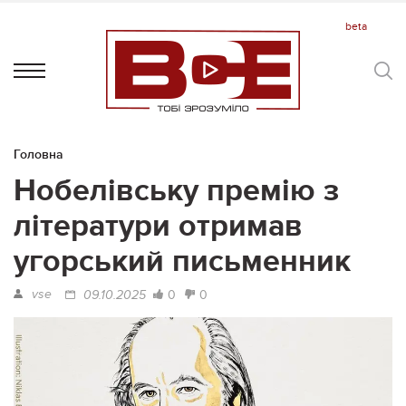
Головна
Нобелівську премію з
літератури отримав
угорський письменник
vse
0
0
09.10.2025