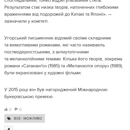
споглядальний, тонко відрегульований стиль.
Результатом стає низка творів, натхненних глибокими
враженнями від подорожей до Китаю та Японії», —
зазначили у комітеті.
Угорський письменник відомий своїми складними
та вимогливими романами, які часто називають
постмодерністськими, з антиутопічними
та меланхолійними темами. Кілька його творів, зокрема
романи «Сатананґо» (1985) та «Меланхолія опору» (1989),
були екранізовані у художні фільми.
У 2015 році він був нагороджений Міжнародною
Букерівською премією.
0
0
ВСЕ - МОЖЛИВО