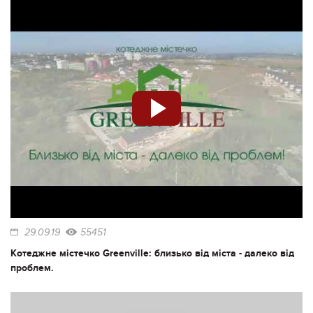
29.09.19
55451
Котеджне містечко Greenville: близько від міста - далеко від
проблем.