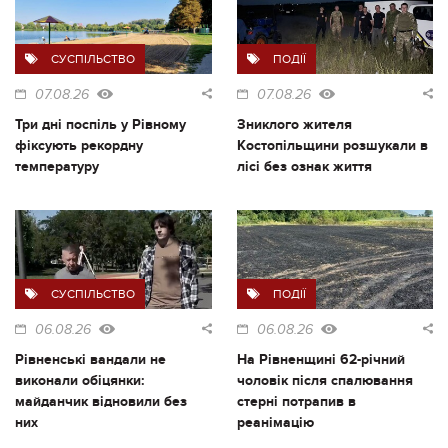
СУСПІЛЬСТВО
ПОДІЇ
07.08.26
07.08.26
Три дні поспіль у Рівному
Зниклого жителя
фіксують рекордну
Костопільщини розшукали в
температуру
лісі без ознак життя
СУСПІЛЬСТВО
ПОДІЇ
06.08.26
06.08.26
Рівненські вандали не
На Рівненщині 62-річний
виконали обіцянки:
чоловік після спалювання
майданчик відновили без
стерні потрапив в
них
реанімацію