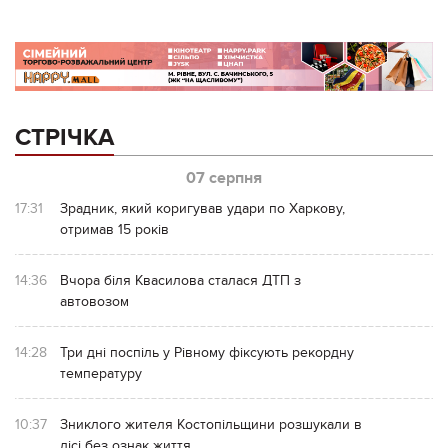
СТРІЧКА
07 серпня
17:31
Зрадник, який коригував удари по Харкову,
отримав 15 років
14:36
Вчора біля Квасилова сталася ДТП з
автовозом
14:28
Три дні поспіль у Рівному фіксують рекордну
температуру
10:37
Зниклого жителя Костопільщини розшукали в
лісі без ознак життя