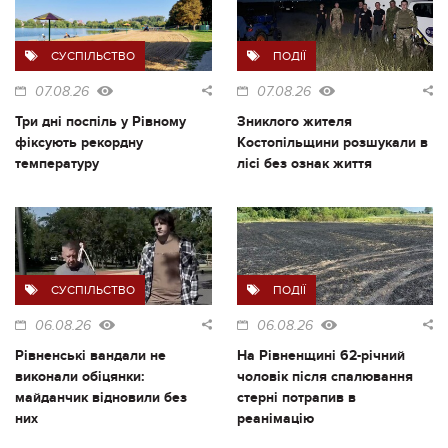
СУСПІЛЬСТВО
ПОДІЇ
07.08.26
07.08.26
Три дні поспіль у Рівному
Зниклого жителя
фіксують рекордну
Костопільщини розшукали в
температуру
лісі без ознак життя
СУСПІЛЬСТВО
ПОДІЇ
06.08.26
06.08.26
Рівненські вандали не
На Рівненщині 62-річний
виконали обіцянки:
чоловік після спалювання
майданчик відновили без
стерні потрапив в
них
реанімацію