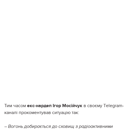
Тим часом
екс-нардеп Ігор Мосійчук
в своєму Тelegram-
каналі прокоментував ситуацію так:
–
Вогонь добирається до сховищ з радіоактивними