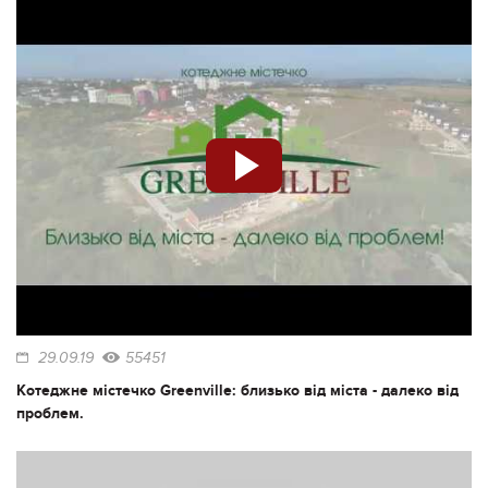
29.09.19
55451
Котеджне містечко Greenville: близько від міста - далеко від
проблем.