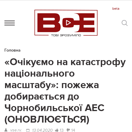
Головна
«Очікуємо на катастрофу
національного
масштабу»: пожежа
добирається до
Чорнобильської АЕС
(ОНОВЛЮЄТЬСЯ)
vse.rv.
13
14
13.04.2020