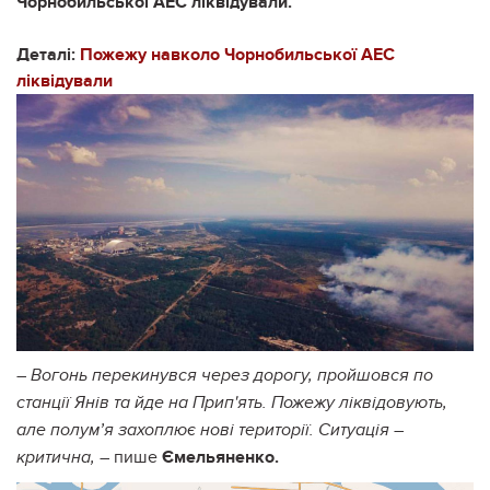
Чорнобильської АЕС ліквідували.
Деталі:
Пожежу навколо Чорнобильської АЕС
ліквідували
– Вогонь перекинувся через дорогу, пройшовся по
станції Янів та йде на Прип'ять. Пожежу ліквідовують,
але полум’я захоплює нові території. Ситуація –
– пише
Ємельяненко.
критична,