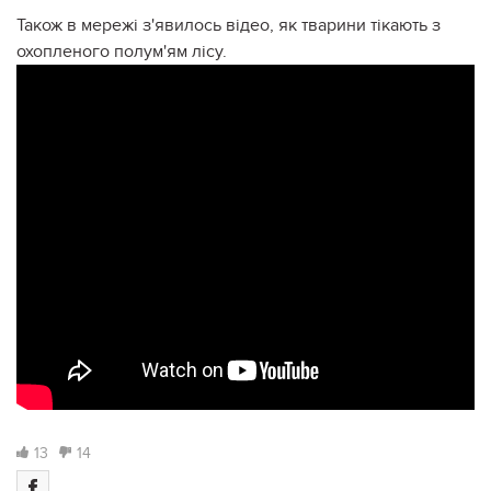
Також в мережі з'явилось відео, як тварини тікають з
охопленого полум'ям лісу.
13
14