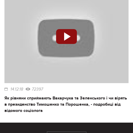
14.12.18
72397
Як рівняни сприймають Вакарчука та Зеленського і чи вірять
в президенство Тимошенко та Порошенка, - подробиці від
відомого соціолога