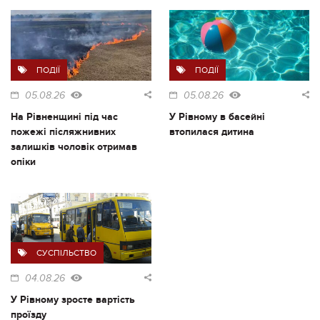
ПОДІЇ
ПОДІЇ
05.08.26
05.08.26
На Рівненщині під час
У Рівному в басейні
пожежі післяжнивних
втопилася дитина
залишків чоловік отримав
опіки
СУСПІЛЬСТВО
04.08.26
У Рівному зросте вартість
проїзду