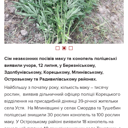
1
2
3
Сім незаконних посівів маку та конопель поліцеські
виявили учора, 12 липня, у Березніському,
Здолбунівському, Корецькому, Млинівському,
Острозькому та Радивилівському районах.
Найбільшу з початку року, кількість маку – тисячу
рослин, виявив дільничний офіцер поліції Корецького
відділення на присадибній дінянці 39-річної жительки
села Устя. На Млинівщині у селах Смордва та Тушебин
поліцеські знищили 30 рослин конопель та 100 рослин
маку. У Острозькому районі виявили 18 конопель на