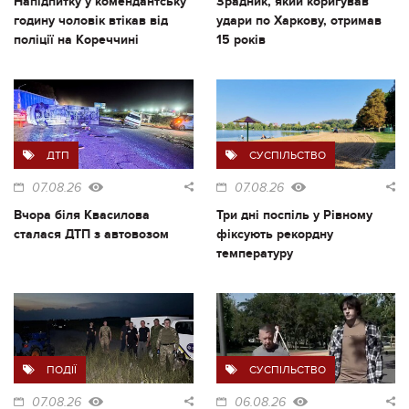
Напідпитку у комендантську
Зрадник, який коригував
годину чоловік втікав від
удари по Харкову, отримав
поліції на Кореччині
15 років
ДТП
СУСПІЛЬСТВО
07.08.26
07.08.26
Вчора біля Квасилова
Три дні поспіль у Рівному
сталася ДТП з автовозом
фіксують рекордну
температуру
ПОДІЇ
СУСПІЛЬСТВО
07.08.26
06.08.26