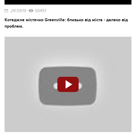
29.09.19
55451
Котеджне містечко Greenville: близько від міста - далеко від
проблем.