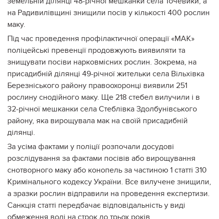
земельній ділянці 48-річної мешканки села Точевики, а
на Радивилівщині знищили посів у кількості 400 рослин
маку.
Під час проведення профілактичної операції «МАК»
поліцейські превенції продовжують виявиляти та
знищувати посіви нарковмісних рослин. Зокрема, на
присадибній ділянці 49-річної жительки села Вільхівка
Березніського району правоохоронці виявили 251
рослину снодійного маку. Ще 218 стебел вилучили і в
32-річної мешканки села Стеблівка Здолбунівського
району, яка вирощувала мак на своїй присадибній
ділянці.
За усіма фактами у поліції розпочали досудові
розслідування за фактами посівів або вирощування
снотворного маку або конопель за частиною 1 статті 310
Кримінального кодексу України. Все вилучене знищили,
а зразки рослин відправили на проведення експертизи.
Санкція статті передбачає відповідальність у виді
обмеження волі на строк до трьох років