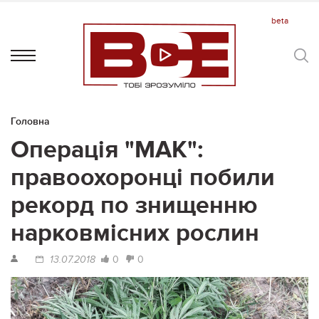
Головна
Операція "МАК":
правоохоронці побили
рекорд по знищенню
нарковмісних рослин
0
0
13.07.2018