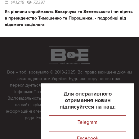
14.12.18
72397
Як рівняни сприймають Вакарчука та Зеленського і чи вірять
в президенство Тимошенко та Порошенка, - подробиці від
відомого соціолога
Все – тобі зрозуміло © 2013-2025. Всі права захищені діючим
законодавством України. Будь-яке порушення прав
переслідується в судовому порядку. Будь-яке відтворення
інформації з сайту тільки з письмово дозволу редакції.
Для оперативного
Відповідальність за достовірність усіх матеріалів, розміщених
отримання новин
на сайті, крім матеріалів, які містять посилання на інші
підписуйтеся на наш:
інформаційні агентства або інтернет-видання, несе редакційна
рада. Електронна пошта:
vserivne@gmail.com
Telegram
Реклама на сайті
Facebook