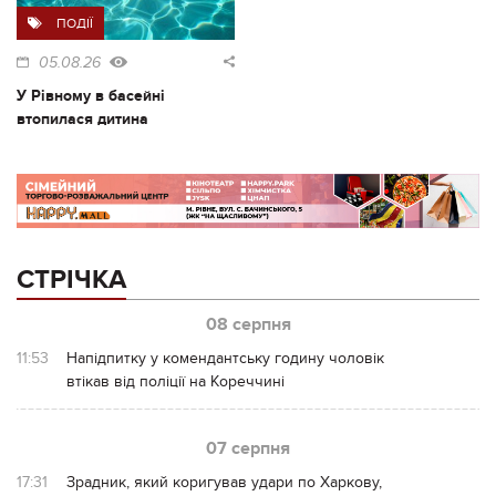
ПОДІЇ
05.08.26
У Рівному в басейні
втопилася дитина
СТРІЧКА
08 серпня
11:53
Напідпитку у комендантську годину чоловік
втікав від поліції на Кореччині
07 серпня
17:31
Зрадник, який коригував удари по Харкову,