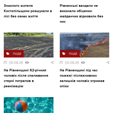
Зниклого жителя
Рівненські вандали не
Костопільщини розшукали в
виконали обіцянки:
лісі без ознак життя
майданчик відновили без
них
ПОДІЇ
ПОДІЇ
06.08.26
05.08.26
На Рівненщині 62-річний
На Рівненщині під час
чоловік після спалювання
пожежі післяжнивних
стерні потрапив в
залишків чоловік отримав
реанімацію
опіки