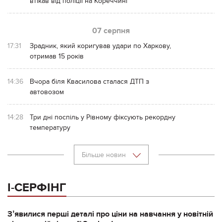
втікав від поліції на Кореччині
07 серпня
17:31
Зрадник, який коригував удари по Харкову,
отримав 15 років
14:36
Вчора біля Квасилова сталася ДТП з
автовозом
14:28
Три дні поспіль у Рівному фіксують рекордну
температуру
Більше новин
І-СЕРФІНГ
Зʼявилися перші деталі про ціни на навчання у новітній