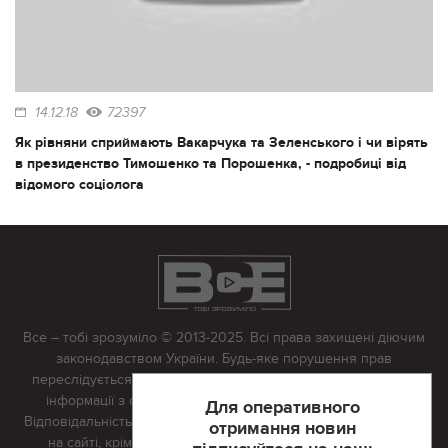
14.12.18
72397
Як рівняни сприймають Вакарчука та Зеленського і чи вірять
в президенство Тимошенко та Порошенка, - подробиці від
відомого соціолога
Все – тобі зрозуміло © 2013-2025. Всі права захищені діючим
законодавством України. Будь-яке порушення прав
переслідується в судовому порядку. Будь-яке відтворення
інформації з сайту тільки з письмово дозволу редакції.
Для оперативного
Відповідальність за достовірність усіх матеріалів, розміщених
отримання новин
на сайті, крім матеріалів, які містять посилання на інші