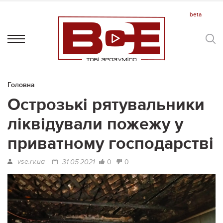
Головна
Острозькі рятувальники
ліквідували пожежу у
приватному господарстві
vse.rv.ua
0
0
31.05.2021