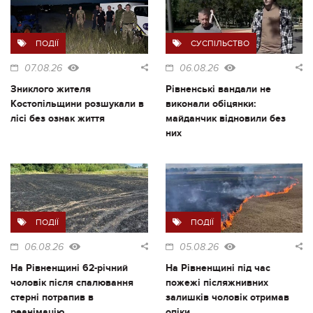
ПОДІЇ
СУСПІЛЬСТВО
07.08.26
06.08.26
Зниклого жителя
Рівненські вандали не
Костопільщини розшукали в
виконали обіцянки:
лісі без ознак життя
майданчик відновили без
них
ПОДІЇ
ПОДІЇ
06.08.26
05.08.26
На Рівненщині 62-річний
На Рівненщині під час
чоловік після спалювання
пожежі післяжнивних
стерні потрапив в
залишків чоловік отримав
реанімацію
опіки