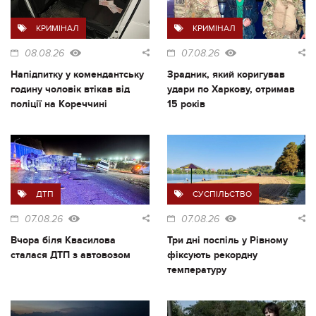
КРИМІНАЛ
КРИМІНАЛ
08.08.26
07.08.26
Напідпитку у комендантську
Зрадник, який коригував
годину чоловік втікав від
удари по Харкову, отримав
поліції на Кореччині
15 років
ДТП
СУСПІЛЬСТВО
07.08.26
07.08.26
Вчора біля Квасилова
Три дні поспіль у Рівному
сталася ДТП з автовозом
фіксують рекордну
температуру