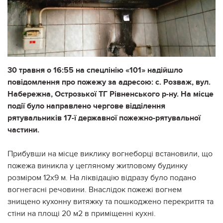
30 травня о 16:55 на спецлінію «101» надійшло
повідомлення про пожежу за адресою: с. Розваж, вул.
Набережна, Острозької ТГ Рівненського р-ну. На місце
події було направлено чергове відділення
рятувальників 17-ї державної пожежно-рятувальної
частини.
Прибувши на місце виклику вогнеборці встановили, що
пожежа виникла у цегляному житловому будинку
розміром 12х9 м. На ліквідацію відразу було подано
вогнегасні речовини. Внаслідок пожежі вогнем
знищено кухонну витяжку та пошкоджено перекриття та
стіни на площі 20 м2 в приміщенні кухні.