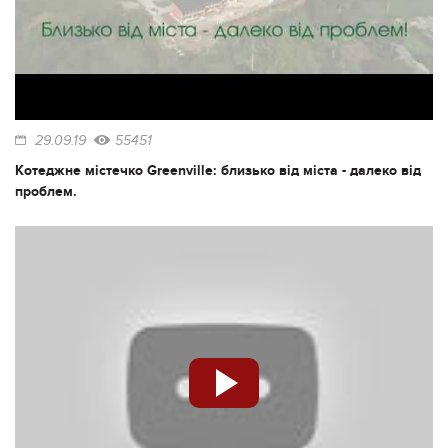
29.09.19
55451
Котеджне містечко Greenville: близько від міста - далеко від
проблем.