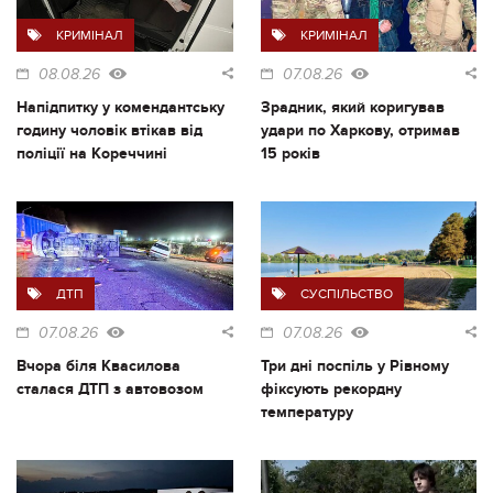
КРИМІНАЛ
КРИМІНАЛ
08.08.26
07.08.26
Напідпитку у комендантську
Зрадник, який коригував
годину чоловік втікав від
удари по Харкову, отримав
поліції на Кореччині
15 років
ДТП
СУСПІЛЬСТВО
07.08.26
07.08.26
Вчора біля Квасилова
Три дні поспіль у Рівному
сталася ДТП з автовозом
фіксують рекордну
температуру