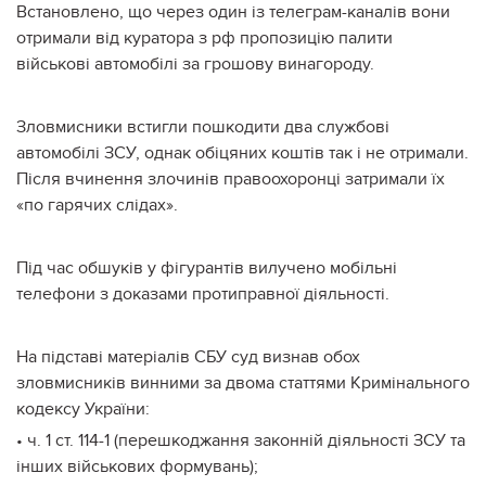
Встановлено, що через один із телеграм-каналів вони
отримали від куратора з рф пропозицію палити
військові автомобілі за грошову винагороду.
Зловмисники встигли пошкодити два службові
автомобілі ЗСУ, однак обіцяних коштів так і не отримали.
Після вчинення злочинів правоохоронці затримали їх
«по гарячих слідах».
Під час обшуків у фігурантів вилучено мобільні
телефони з доказами протиправної діяльності.
На підставі матеріалів СБУ суд визнав обох
зловмисників винними за двома статтями Кримінального
кодексу України:
• ч. 1 ст. 114-1 (перешкоджання законній діяльності ЗСУ та
інших військових формувань);