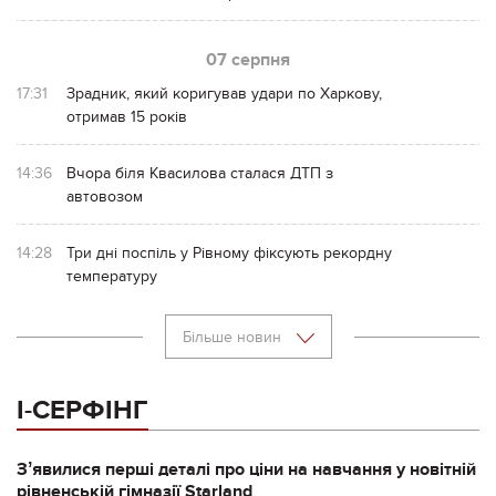
07 серпня
17:31
Зрадник, який коригував удари по Харкову,
отримав 15 років
14:36
Вчора біля Квасилова сталася ДТП з
автовозом
14:28
Три дні поспіль у Рівному фіксують рекордну
температуру
Більше новин
І-СЕРФІНГ
Зʼявилися перші деталі про ціни на навчання у новітній
рівненській гімназії Starland