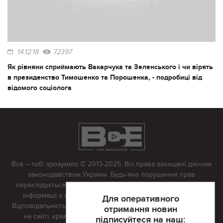
14.12.18
72397
Як рівняни сприймають Вакарчука та Зеленського і чи вірять
в президенство Тимошенко та Порошенка, - подробиці від
відомого соціолога
Все – тобі зрозуміло © 2013-2025. Всі права захищені діючим
законодавством України. Будь-яке порушення прав
переслідується в судовому порядку. Будь-яке відтворення
інформації з сайту тільки з письмово дозволу редакції.
Для оперативного
Відповідальність за достовірність усіх матеріалів, розміщених
отримання новин
на сайті, крім матеріалів, які містять посилання на інші
підписуйтеся на наш: