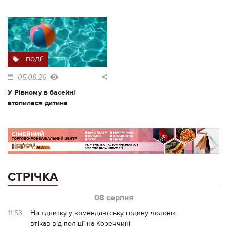
ПОДІЇ
05.08.26
У Рівному в басейні
втопилася дитина
СТРІЧКА
08 серпня
11:53
Напідпитку у комендантську годину чоловік
втікав від поліції на Кореччині