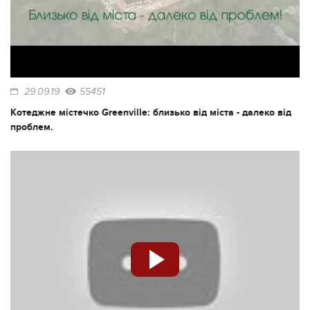
29.09.19
55451
Котеджне містечко Greenville: близько від міста - далеко від
проблем.