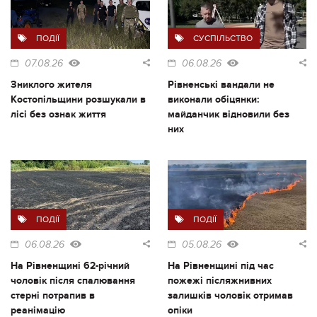
ПОДІЇ
СУСПІЛЬСТВО
07.08.26
06.08.26
Зниклого жителя
Рівненські вандали не
Костопільщини розшукали в
виконали обіцянки:
лісі без ознак життя
майданчик відновили без
них
ПОДІЇ
ПОДІЇ
06.08.26
05.08.26
На Рівненщині 62-річний
На Рівненщині під час
чоловік після спалювання
пожежі післяжнивних
стерні потрапив в
залишків чоловік отримав
реанімацію
опіки