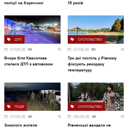
поліції на Кореччині
15 років
ДТП
СУСПІЛЬСТВО
07.08.26
07.08.26
Вчора біля Квасилова
Три дні поспіль у Рівному
сталася ДТП з автовозом
фіксують рекордну
температуру
ПОДІЇ
СУСПІЛЬСТВО
07.08.26
06.08.26
Зниклого жителя
Рівненські вандали не