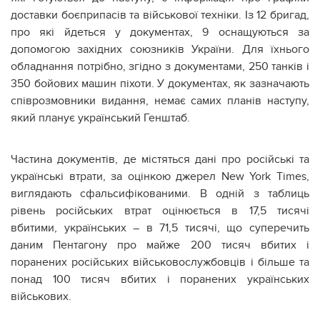
доставки боєприпасів та військової техніки. Із 12 бригад,
про які йдеться у документах, 9 оснащуються за
допомогою західних союзників України. Для їхнього
обладнання потрібно, згідно з документами, 250 танків і
350 бойових машин піхоти. У документах, як зазначають
співрозмовники видання, немає самих планів наступу,
який планує український Генштаб.
Частина документів, де містяться дані про російські та
українські втрати, за оцінкою джерел New York Times,
виглядають сфальсифікованими. В одній з таблиць
рівень російських втрат оцінюється в 17,5 тисячі
вбитими, українських – в 71,5 тисячі, що суперечить
даним Пентагону про майже 200 тисяч вбитих і
поранених російських військовослужбовців і більше та
понад 100 тисяч вбитих і поранених українських
військових.