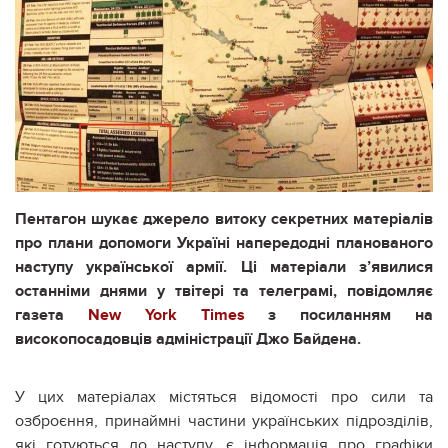
Пентагон шукає джерело витоку секретних матеріалів
про плани допомоги Україні напередодні планованого
наступу української армії. Ці матеріали з’явилися
останніми днями у твітері та телеграмі, повідомляє
газета
New York Times
з посиланням на
високопосадовців адміністрації Джо Байдена.
У цих матеріалах містяться відомості про сили та
озброєння, принаймні частини українських підрозділів,
які готуються до наступу, є інформація про графіки