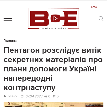
Головна
Пентагон розслідує витік
секретних матеріалів про
плани допомоги Україні
напередодні
контрнаступу
vse.rv
0
0
07.04.2023