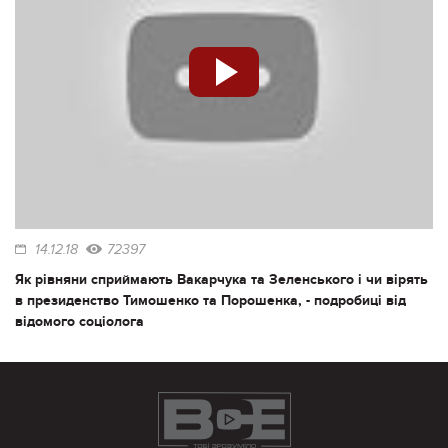
14.12.18
72397
Як рівняни сприймають Вакарчука та Зеленського і чи вірять
в президенство Тимошенко та Порошенка, - подробиці від
відомого соціолога