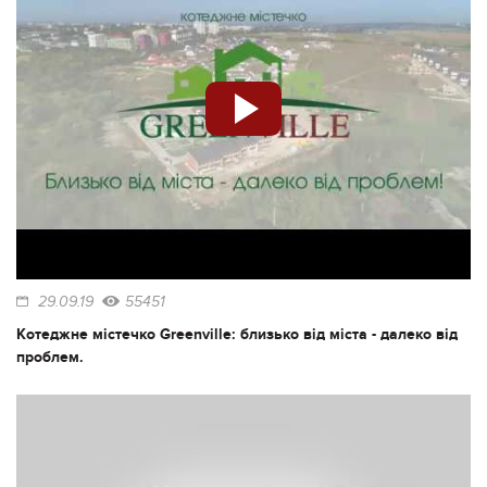
29.09.19
55451
Котеджне містечко Greenville: близько від міста - далеко від
проблем.