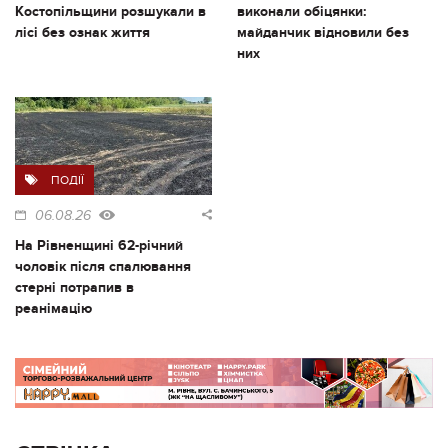
Костопільщини розшукали в
виконали обіцянки:
лісі без ознак життя
майданчик відновили без
них
ПОДІЇ
06.08.26
На Рівненщині 62-річний
чоловік після спалювання
стерні потрапив в
реанімацію