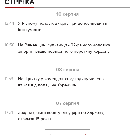
СТРІЧКА
10 серпня
12:44
У Рівному чоловік викрав три велосипеди та
інструменти
10:58
На Рівненщині судитимуть 22-річного чоловіка
за організацію незаконного перетину кордону
08 серпня
11:53
Напідпитку у комендантську годину чоловік
втікав від поліції на Кореччині
07 серпня
17:31
Зрадник, який коригував удари по Харкову,
отримав 15 років