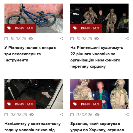
КРИМІНАЛ
КРИМІНАЛ
10.08.26
10.08.26
У Рівному чоловік викрав
На Рівненщині судитимуть
три велосипеди та
22-річного чоловіка за
інструменти
організацію незаконного
перетину кордону
КРИМІНАЛ
КРИМІНАЛ
08.08.26
07.08.26
Напідпитку у комендантську
Зрадник, який коригував
годину чоловік втікав від
удари по Харкову, отримав