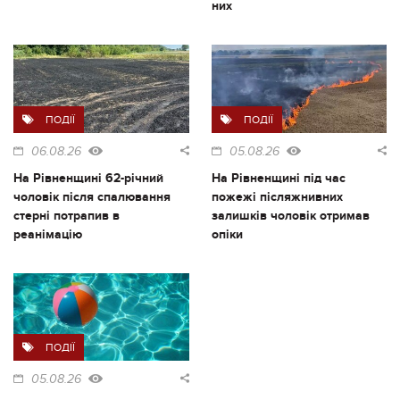
них
ПОДІЇ
ПОДІЇ
06.08.26
05.08.26
На Рівненщині 62-річний
На Рівненщині під час
чоловік після спалювання
пожежі післяжнивних
стерні потрапив в
залишків чоловік отримав
реанімацію
опіки
ПОДІЇ
05.08.26