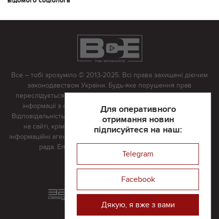
відомого соціолога
Все – тобі зрозуміло © 2013-2025. Всі права захищені діючим
законодавством України. Будь-яке порушення прав
переслідується в судовому порядку. Будь-яке відтворення
інформації з сайту тільки з письмово дозволу редакції.
Для оперативного
Відповідальність за достовірність усіх матеріалів, розміщених
отримання новин
на сайті, крім матеріалів, які містять посилання на інші
підписуйтеся на наш:
інформаційні агентства або інтернет-видання, несе редакційна
рада. Електронна пошта:
vserivne@gmail.com
Telegram
Реклама на сайті
Facebook
Розроблений та підтримується
в
компанії 32х32
Дякую, я вже з вами