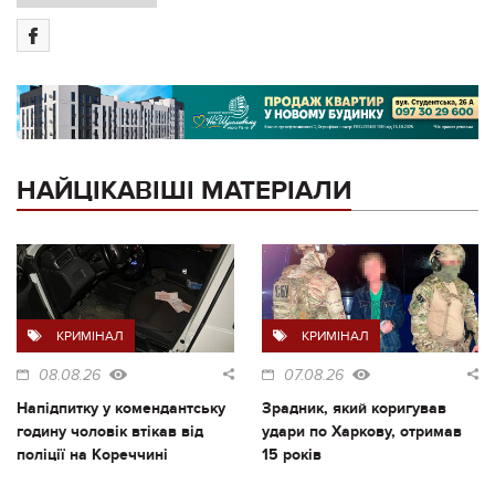
НАЙЦІКАВІШІ МАТЕРІАЛИ
КРИМІНАЛ
КРИМІНАЛ
08.08.26
07.08.26
Напідпитку у комендантську
Зрадник, який коригував
годину чоловік втікав від
удари по Харкову, отримав
поліції на Кореччині
15 років