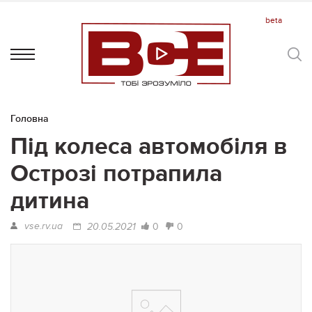
Головна
Під колеса автомобіля в
Острозі потрапила
дитина
vse.rv.ua
0
0
20.05.2021