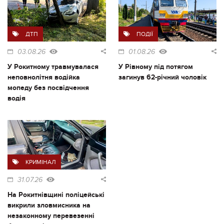
ДТП
ПОДІЇ
03.08.26
01.08.26
У Рокитному травмувалася
У Рівному під потягом
неповнолітня водійка
загинув 62-річний чоловік
мопеду без посвідчення
водія
КРИМІНАЛ
31.07.26
На Рокитнівщині поліцейські
викрили зловмисника на
незаконному перевезенні