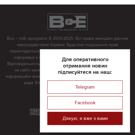
Все – тобі зрозуміло © 2013-2025. Всі права захищені діючим
законодавством України. Будь-яке порушення прав
переслідується в судовому порядку. Будь-яке відтворення
інформації з сайту тільки з письмово дозволу редакції.
Для оперативного
Відповідальність за достовірність усіх матеріалів, розміщених
отримання новин
на сайті, крім матеріалів, які містять посилання на інші
підписуйтеся на наш:
інформаційні агентства або інтернет-видання, несе редакційна
рада. Електронна пошта:
vserivne@gmail.com
Telegram
Реклама на сайті
Facebook
Розроблений та підтримується
в
компанії 32х32
Дякую, я вже з вами