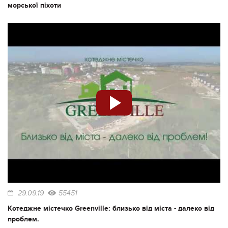
морської піхоти
29.09.19
55451
Котеджне містечко Greenville: близько від міста - далеко від
проблем.