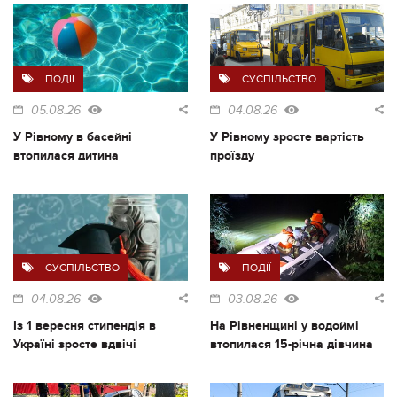
ПОДІЇ
СУСПІЛЬСТВО
05.08.26
04.08.26
У Рівному в басейні
У Рівному зросте вартість
втопилася дитина
проїзду
СУСПІЛЬСТВО
ПОДІЇ
04.08.26
03.08.26
Із 1 вересня стипендія в
На Рівненщині у водоймі
Україні зросте вдвічі
втопилася 15-річна дівчина