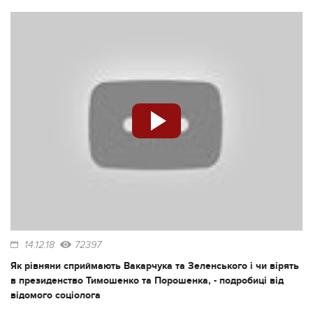
14.12.18
72397
Як рівняни сприймають Вакарчука та Зеленського і чи вірять
в президенство Тимошенко та Порошенка, - подробиці від
відомого соціолога