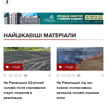
НАЙЦІКАВІШІ МАТЕРІАЛИ
ПОДІЇ
ПОДІЇ
06.08.26
05.08.26
На Рівненщині 62-річний
На Рівненщині під час
чоловік після спалювання
пожежі післяжнивних
стерні потрапив в
залишків чоловік отримав
реанімацію
опіки