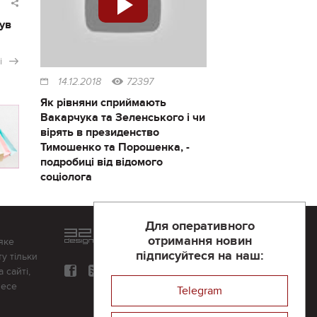
ув
і
14.12.2018
72397
Як рівняни сприймають
Вакарчука та Зеленського і чи
вірять в президенство
Тимошенко та Порошенка, -
подробиці від відомого
соціолога
Для оперативного
Розроблений та підтримується
отримання новин
яке
в
компанії 32х32
підписуйтеся на наш:
у тільки
 сайті,
несе
Telegram