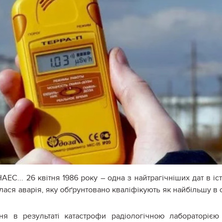
ЕС... 26 квітня 1986 року – одна з найтрагічніших дат в іст
ася аварія, яку обґрунтовано кваліфікують як найбільшу в с
ня в результаті катастрофи радіологічною лабораторіє