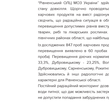
“Рівненський ОЛЦ МОЗ України” здійс
стану довкілля. Щорічно проводять
харчових продуктів на вміст радіонук
свідчить, що радіаційна ситуація в о
перевищення допустимих рівнів вмісту 
тварин, рибі та лікарських рослина
північних районах області, що найбіль
Із досліджених 847 проб харчових проду
перевищення виявлено в 60 пробах (
проба). Перевищення діючих нормативі
33,3%, Дубровицькому - 23,25%, Вол
Дубровицькому, Сарненському, Рокитні
Здійснювались й інші радіологічні 
характерні для Рівненської області.
Постійний радіаційний моніторинг доз
води питної, що дає можливість застер
не допустити попадання забруднених п