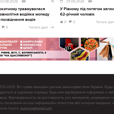
03.08.2026
01.08.2026
окитному травмувалася
У Рівному під потягом загин
овнолітня водійка мопеду
62-річний чоловік
 посвідчення водія
0
0
Читати дал
0
Читати далі
2013-2025. Всі права захищені діючим законодавством України. Будь-
ується в судовому порядку. Будь-яке відтворення інформації з сайт
ції. Відповідальність за достовірність усіх матеріалів, розміщених на
тять посилання на інші інформаційні агентства або інтернет-видання, 
ронна пошта:
vserivne@gmail.com