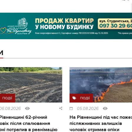
И
ПОДІЇ
ПОДІЇ
06.08.2026
05.08.2026
Рівненщині 62-річний
На Рівненщині під час поже
овік після спалювання
післяжнивних залишків
рні потрапив в реанімацію
чоловік отримав опіки