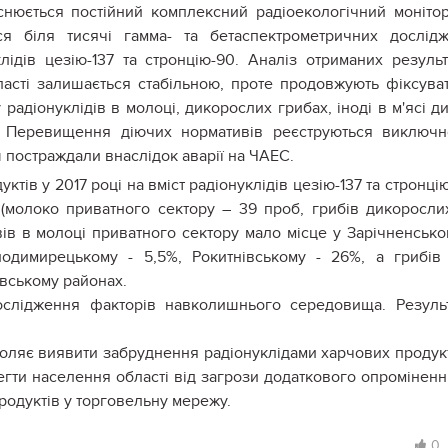
нюється постійний комплексний радіоекологічний моніто
ся біля тисячі гамма- та бетаспектрометричних дослід
лідів цезію-137 та стронцію-90. Аналіз отриманих результ
бласті залишається стабільною, проте продовжують фіксува
радіонуклідів в молоці, дикорослих грибах, іноді в м'ясі д
х. Перевищення діючих нормативів реєструються виключ
ш постраждали внаслідок аварії на ЧАЕС.
ктів у 2017 році на вміст радіонуклідів цезію-137 та стронці
молоко приватного сектору – 39 проб, грибів дикоросли
в в молоці приватного сектору мало місце у Зарічненсько
одимирецькому - 5,5%, Рокитнівському - 26%, а грибів
вському районах.
дослідження факторів навколишнього середовища. Резуль
воляє виявити забруднення радіонуклідами харчових продукт
егти населення області від загрози додаткового опроміненн
родуктів у торговельну мережу.
0