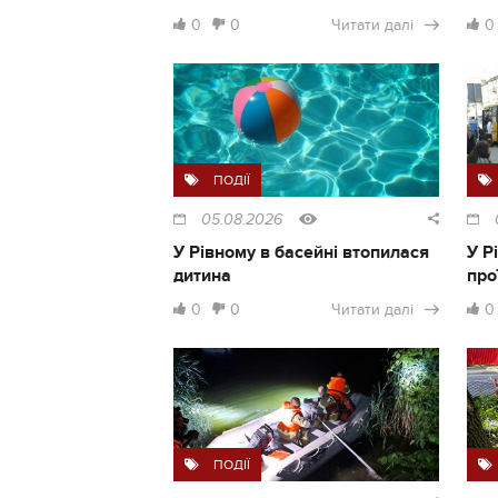
0
0
Читати далі
0
ПОДІЇ
05.08.2026
У Рівному в басейні втопилася
У Р
дитина
про
0
0
Читати далі
0
ПОДІЇ