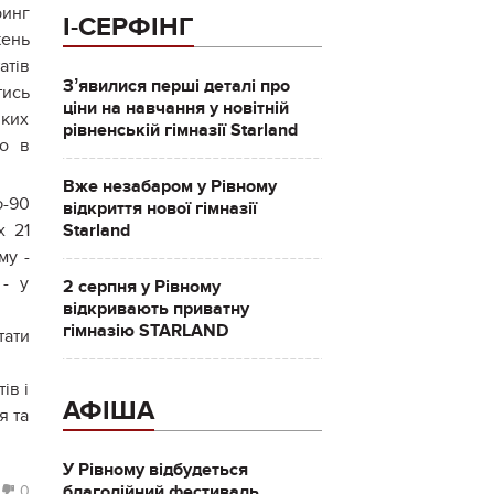
ринг
І-СЕРФІНГ
жень
атів
Зʼявилися перші деталі про
тись
ціни на навчання у новітній
иких
рівненській гімназії Starland
но в
Вже незабаром у Рівному
ю-90
відкриття нової гімназії
Starland
х 21
му -
 - у
2 серпня у Рівному
відкривають приватну
гімназію STARLAND
тати
ів і
АФІША
я та
У Рівному відбудеться
благодійний фестиваль
0