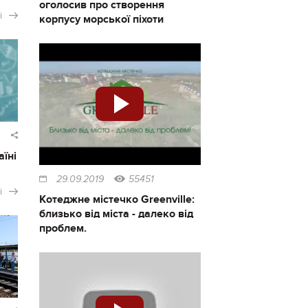
оголосив про створення
і
корпусу морської піхоти
аїні
29.09.2019
55451
і
Котеджне містечко Greenville:
близько від міста - далеко від
проблем.