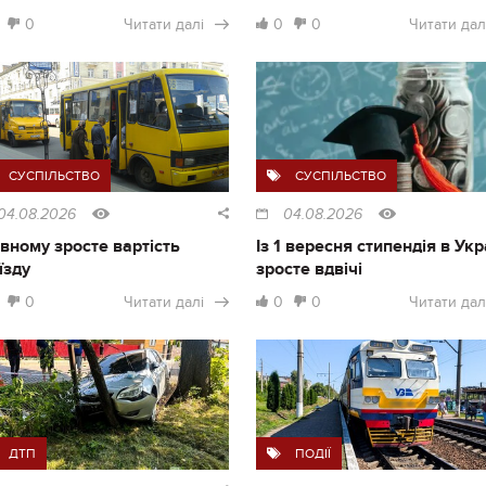
0
Читати далі
0
0
Читати дал
СУСПІЛЬСТВО
СУСПІЛЬСТВО
04.08.2026
04.08.2026
івному зросте вартість
Із 1 вересня стипендія в Укр
їзду
зросте вдвічі
0
Читати далі
0
0
Читати дал
ДТП
ПОДІЇ