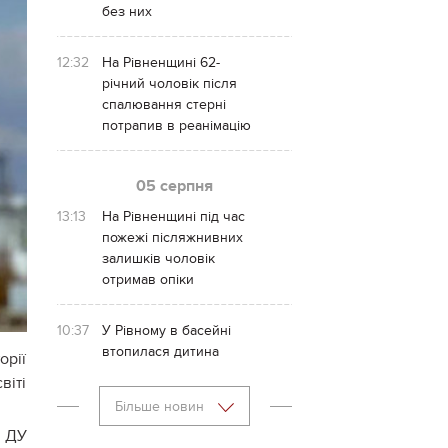
без них
12:32
На Рівненщині 62-
річний чоловік після
спалювання стерні
потрапив в реанімацію
05 серпня
13:13
На Рівненщині під час
пожежі післяжнивних
залишків чоловік
отримав опіки
10:37
У Рівному в басейні
втопилася дитина
орії
віті
Більше новин
ю ДУ