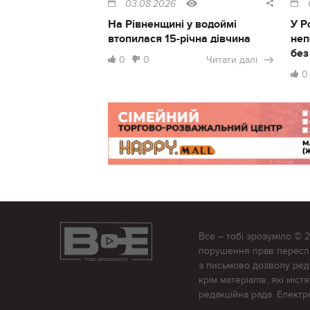
03.08.2026
На Рівненщині у водоймі
У Р
втопилася 15-річна дівчина
неп
без
0
0
Читати далі
0
Все – тобі зрозуміло © 
порушення прав переслід
з письмово дозволу редак
крім матеріалів, які міс
редакційна рада. Елект