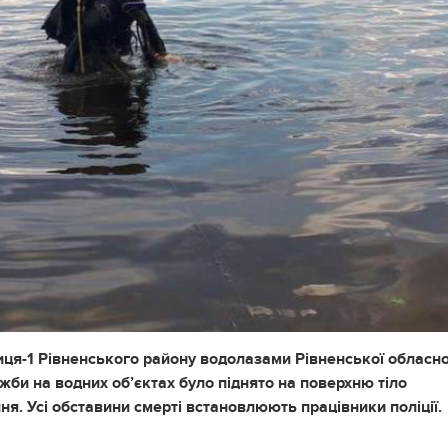
виця-1 Рівненського району водолазами Рівненської обласно
жби на водних об’єктах було піднято на поверхню тіло
я. Усі обставини смерті встановлюють працівники поліції.