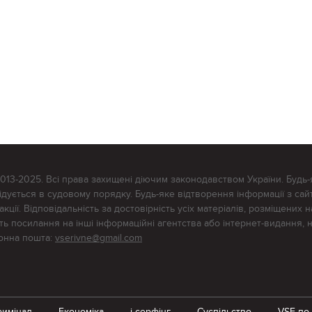
2013-2025. Всі права захищені діючим законодавством України. Будь-
ується в судовому порядку. Будь-яке відтворення інформації з сайт
ції. Відповідальність за достовірність усіх матеріалів, розміщених на
тять посилання на інші інформаційні агентства або інтернет-видання, 
ронна пошта:
vserivne@gmail.com
римінал
Економіка
i-серфінг
Суспільство
VSE по