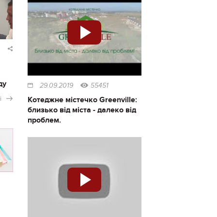
ду
29.09.2019
55451
і
Котеджне містечко Greenville:
близько від міста - далеко від
проблем.