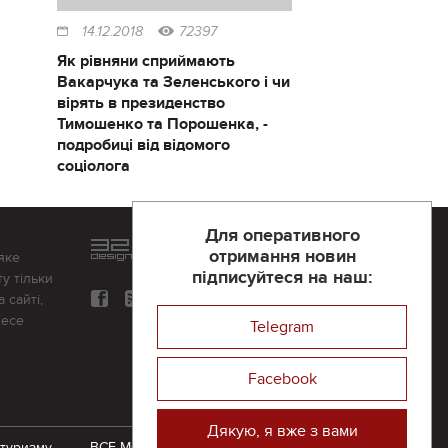
14.12.2018
72397
Як рівняни сприймають
Вакарчука та Зеленського і чи
вірять в президенство
Тимошенко та Порошенка, -
подробиці від відомого
соціолога
Для оперативного
Розроблений та підтримується
отримання новин
яке
в
компанії 32х32
підписуйтеся на наш:
у тільки
 сайті,
несе
Telegram
Facebook
Дякую, я вже з вами
 туризму
ВСЕ-МОЖЛИВО