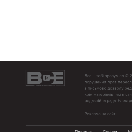
Все – тобі зрозуміло © 
порушення прав переслід
з письмово дозволу редак
крім матеріалів, які міс
редакційна рада. Елект
Реклама на сайті
Політика
Стрічка
К