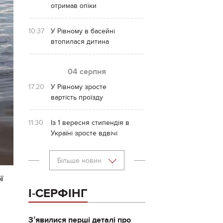
отримав опіки
10:37
У Рівному в басейні
втопилася дитина
04 серпня
17:20
У Рівному зросте
вартість проїзду
11:30
Із 1 вересня стипендія в
Україні зросте вдвічі
Більше новин
ї
І-СЕРФІНГ
Зʼявилися перші деталі про