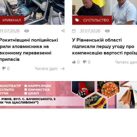
КРИМІНАЛ
СУСПІЛЬСТВО
31.07.2026
31.07.2026
Рокитнівщині поліцейські
У Рівненській області
рили зловмисника на
підписали першу угоду про
аконному перевезенні
компенсацію вартості проїз
припасів
0
0
Читати дал
0
Читати далі