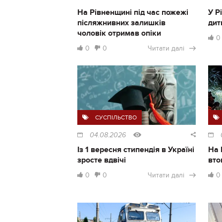
На Рівненщині під час пожежі
У Р
післяжнивних залишків
дит
чоловік отримав опіки
0
0
0
Читати далі
СУСПІЛЬСТВО
04.08.2026
Із 1 вересня стипендія в Україні
На 
зросте вдвічі
вто
0
0
Читати далі
0