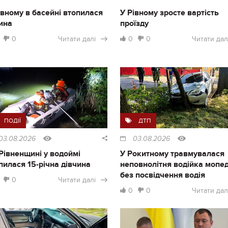
івному в басейні втопилася
У Рівному зросте вартість
ина
проїзду
0
Читати далі
0
0
Читати дал
ПОДІЇ
ДТП
03.08.2026
03.08.2026
Рівненщині у водоймі
У Рокитному травмувалася
пилася 15-річна дівчина
неповнолітня водійка мопе
без посвідчення водія
0
Читати далі
0
0
Читати дал