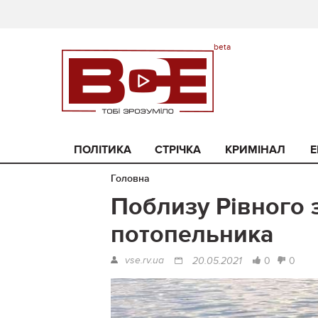
ПОЛІТИКА
СТРІЧКА
КРИМІНАЛ
Е
Головна
Поблизу Рівного з
потопельника
vse.rv.ua
0
0
20.05.2021