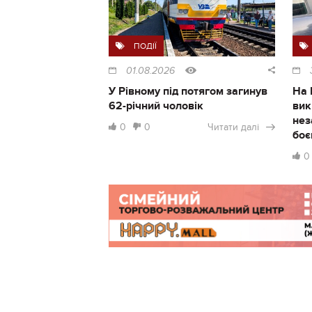
ПОДІЇ
01.08.2026
У Рівному під потягом загинув
На 
62-річний чоловік
вик
нез
0
0
Читати далі
боє
0