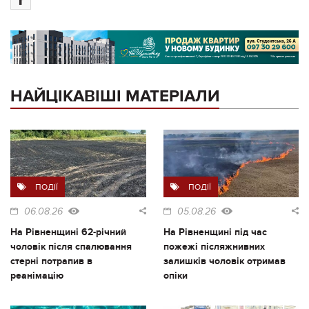
НАЙЦІКАВІШІ МАТЕРІАЛИ
ПОДІЇ
ПОДІЇ
06.08.26
05.08.26
На Рівненщині 62-річний
На Рівненщині під час
чоловік після спалювання
пожежі післяжнивних
стерні потрапив в
залишків чоловік отримав
реанімацію
опіки