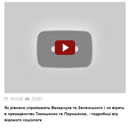
14.12.18
72397
Як рівняни сприймають Вакарчука та Зеленського і чи вірять
в президенство Тимошенко та Порошенка, - подробиці від
відомого соціолога