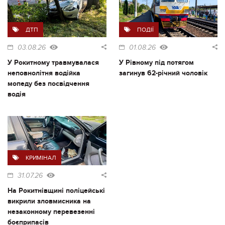
ДТП
ПОДІЇ
03.08.26
01.08.26
У Рокитному травмувалася
У Рівному під потягом
неповнолітня водійка
загинув 62-річний чоловік
мопеду без посвідчення
водія
КРИМІНАЛ
31.07.26
На Рокитнівщині поліцейські
викрили зловмисника на
незаконному перевезенні
боєприпасів