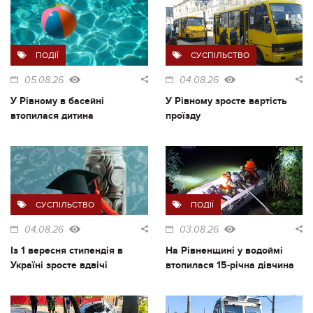
ПОДІЇ
СУСПІЛЬСТВО
05.08.26
04.08.26
У Рівному в басейні
У Рівному зросте вартість
втопилася дитина
проїзду
СУСПІЛЬСТВО
ПОДІЇ
04.08.26
03.08.26
Із 1 вересня стипендія в
На Рівненщині у водоймі
Україні зросте вдвічі
втопилася 15-річна дівчина