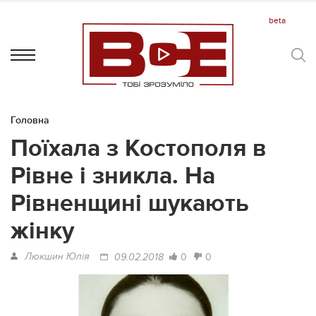
Головна
Поїхала з Костополя в
Рівне і зникла. На
Рівненщині шукають
жінку
Люкшин Юлія
0
0
09.02.2018