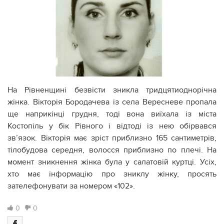
На Рівненщині безвісти зникла тридцятиоднорічна
жінка. Вікторія Бородачева із села Вересневе пропала
ще наприкінці грудня, тоді вона виїхала із міста
Костопіль у бік Рівного і відтоді із нею обірвався
зв’язок. Вікторія має зріст приблизно 165 сантиметрів,
тілобудова середня, волосся приблизно по плечі. На
момент зникнення жінка була у салатовій куртці. Усіх,
хто має інформацію про зниклу жінку, просять
зателефонувати за номером «102».
0
0