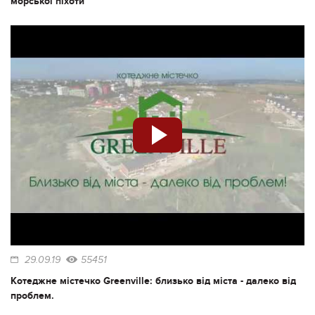
морської піхоти
29.09.19
55451
Котеджне містечко Greenville: близько від міста - далеко від
проблем.