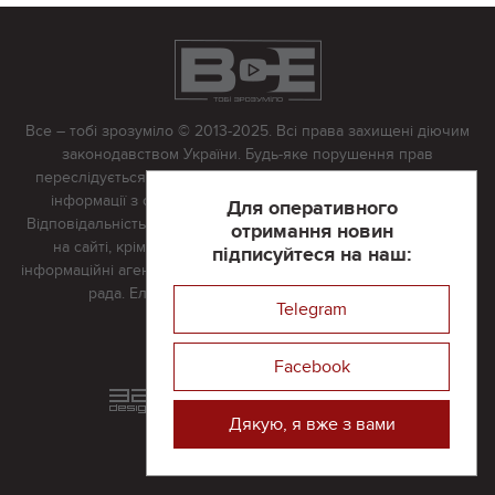
Все – тобі зрозуміло © 2013-2025. Всі права захищені діючим
законодавством України. Будь-яке порушення прав
переслідується в судовому порядку. Будь-яке відтворення
інформації з сайту тільки з письмово дозволу редакції.
Для оперативного
Відповідальність за достовірність усіх матеріалів, розміщених
отримання новин
на сайті, крім матеріалів, які містять посилання на інші
підписуйтеся на наш:
інформаційні агентства або інтернет-видання, несе редакційна
рада. Електронна пошта:
vserivne@gmail.com
Telegram
Реклама на сайті
Facebook
Розроблений та підтримується
в
компанії 32х32
Дякую, я вже з вами