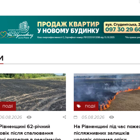
И
ПОДІЇ
ПОДІЇ
06.08.2026
05.08.2026
Рівненщині 62-річний
На Рівненщині під час поже
овік після спалювання
післяжнивних залишків
рні потрапив в реанімацію
чоловік отримав опіки