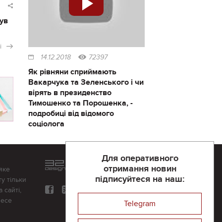
ув
і
14.12.2018
72397
Як рівняни сприймають
Вакарчука та Зеленського і чи
вірять в президенство
Тимошенко та Порошенка, -
подробиці від відомого
соціолога
Для оперативного
Розроблений та підтримується
отримання новин
яке
в
компанії 32х32
підписуйтеся на наш:
у тільки
 сайті,
несе
Telegram