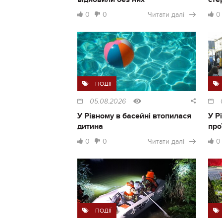
0
0
Читати далі
0
ПОДІЇ
05.08.2026
У Рівному в басейні втопилася
У Р
дитина
про
0
0
Читати далі
0
ПОДІЇ