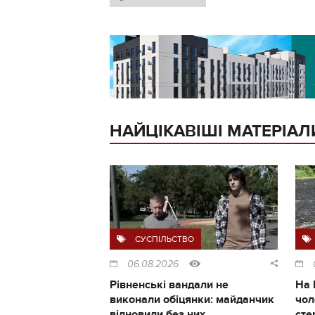
НАЙЦІКАВІШІ МАТЕРІАЛ
СУСПІЛЬСТВО
06.08.2026
Рівненські вандали не
На 
виконали обіцянки: майданчик
чол
відновили без них
сте