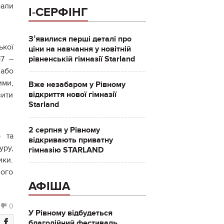
рали
І-СЕРФІНГ
.
Зʼявилися перші деталі про
ької
ціни на навчання у новітній
рівненській гімназії Starland
17 –
 або
ими,
Вже незабаром у Рівному
відкриття нової гімназії
вити
Starland
2 серпня у Рівному
 та
відкривають приватну
уру,
гімназію STARLAND
ики.
ного
АФІША
0
У Рівному відбудеться
благодійний фестиваль