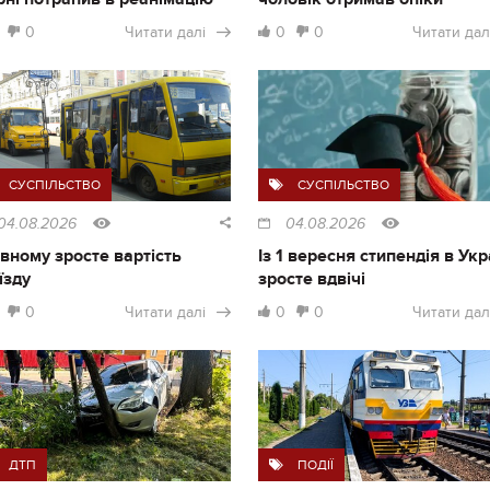
0
Читати далі
0
0
Читати дал
СУСПІЛЬСТВО
СУСПІЛЬСТВО
04.08.2026
04.08.2026
івному зросте вартість
Із 1 вересня стипендія в Укр
їзду
зросте вдвічі
0
Читати далі
0
0
Читати дал
ДТП
ПОДІЇ