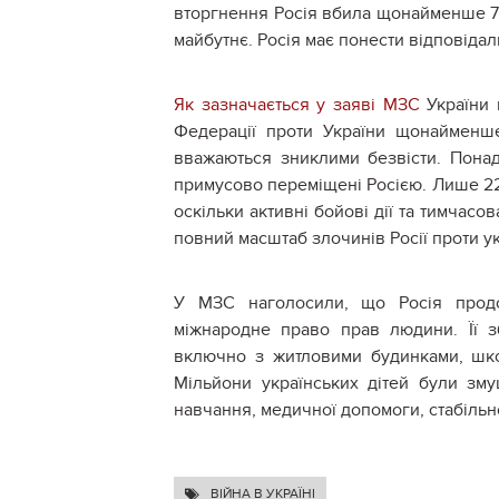
вторгнення Росія вбила щонайменше 707
майбутнє. Росія має понести відповідаль
Як зазначається у заяві МЗС
України щ
Федерації проти України щонайменше 
вважаються зниклими безвісти. Понад
примусово переміщені Росією. Лише 22
оскільки активні бойові дії та тимчасо
повний масштаб злочинів Росії проти ук
У МЗС наголосили, що Росія продо
міжнародне право прав людини. Її зб
включно з житловими будинками, школ
Мільйони українських дітей були зму
навчання, медичної допомоги, стабіль
ВІЙНА В УКРАЇНІ