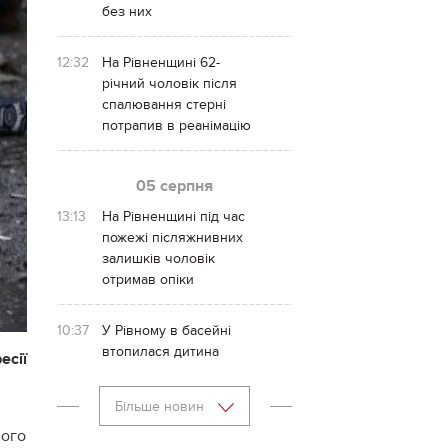
без них
12:32
На Рівненщині 62-
річний чоловік після
спалювання стерні
потрапив в реанімацію
05 серпня
13:13
На Рівненщині під час
пожежі післяжнивних
залишків чоловік
отримав опіки
10:37
У Рівному в басейні
втопилася дитина
есії
Більше новин
ного