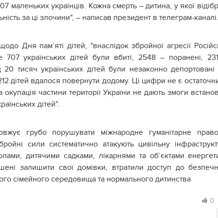
 маленьких українців. Кожна смерть – дитина, у якої відіб
ність за ці злочини", – написав президент в телеграм-каналі
одо Дня пам’яті дітей, "внаслідок збройної агресії Російс
707 українських дітей були вбиті, 2548 – поранені, 23
 20 тисяч українських дітей були незаконно депортовані
12 дітей вдалося повернути додому. Ці цифри не є остаточн
ва окупація частини території України не дають змоги встано
раїнських дітей".
вжує грубо порушувати міжнародне гуманітарне право
ройні сили систематично атакують цивільну інфраструкт
ами, дитячими садками, лікарнями та об’єктами енергет
шені залишити свої домівки, втратили доступ до безпеч
ного сімейного середовища та нормального дитинства
0