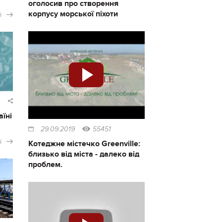
оголосив про створення
корпусу морської піхоти
і
аїні
29.09.2019
55451
і
Котеджне містечко Greenville:
близько від міста - далеко від
проблем.