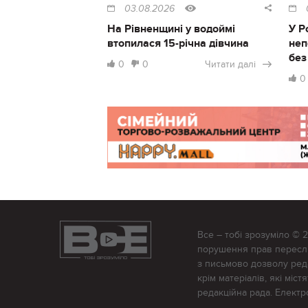
03.08.2026
На Рівненщині у водоймі
У Р
втопилася 15-річна дівчина
неп
без
0
0
Читати далі
0
Все – тобі зрозуміло © 
порушення прав переслід
з письмово дозволу редак
крім матеріалів, які міс
редакційна рада. Елект