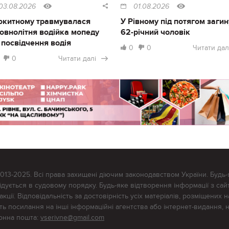
03.08.2026
01.08.2026
окитному травмувалася
У Рівному під потягом загин
овнолітня водійка мопеду
62-річний чоловік
 посвідчення водія
0
0
Читати дал
0
Читати далі
2013-2025. Всі права захищені діючим законодавством України. Будь-
ується в судовому порядку. Будь-яке відтворення інформації з сайт
ції. Відповідальність за достовірність усіх матеріалів, розміщених на
тять посилання на інші інформаційні агентства або інтернет-видання, 
ронна пошта:
vserivne@gmail.com