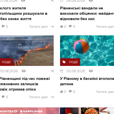
07.08.2026
06.08.2026
клого жителя
Рівненські вандали не
топільщини розшукали в
виконали обіцянки: майдан
і без ознак життя
відновили без них
0
Читати далі
0
0
Читати дал
ПОДІЇ
ПОДІЇ
05.08.2026
05.08.2026
Рівненщині під час пожежі
У Рівному в басейні втопил
ляжнивних залишків
дитина
овік отримав опіки
0
0
Читати дал
0
Читати далі