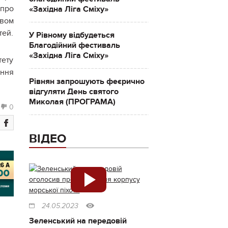
про
«Західна Ліга Сміху»
твом
тей.
У Рівному відбудеться
Благодійний фестиваль
«Західна Ліга Сміху»
тету
ення
Рівнян запрошують феєрично
відгуляти День святого
Миколая (ПРОГРАМА)
0
ВІДЕО
24.05.2023
Зеленський на передовій