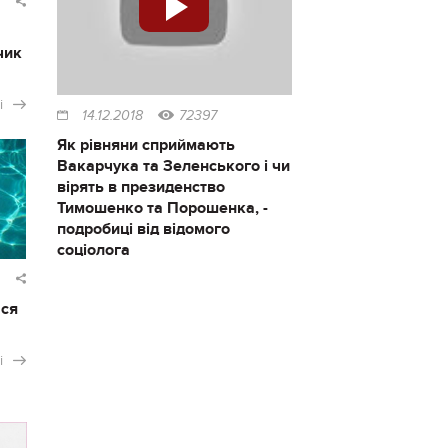
чик
і
14.12.2018
72397
Як рівняни сприймають
Вакарчука та Зеленського і чи
вірять в президенство
Тимошенко та Порошенка, -
подробиці від відомого
соціолога
ася
і