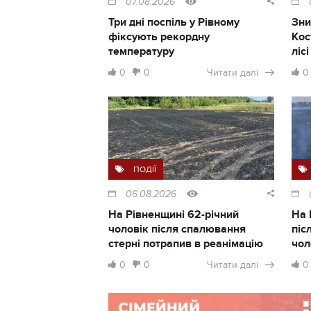
07.08.2026
Три дні поспіль у Рівному
Зни
фіксують рекордну
Кос
температуру
ліс
0
0
Читати далі
0
ПОДІЇ
06.08.2026
На Рівненщині 62-річний
На 
чоловік після спалювання
піс
стерні потрапив в реанімацію
чол
0
0
Читати далі
0