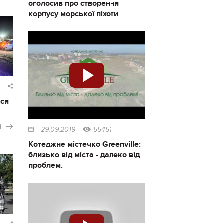
оголосив про створення
корпусу морської піхоти
ася
і
29.09.2019
55451
Котеджне містечко Greenville:
близько від міста - далеко від
проблем.