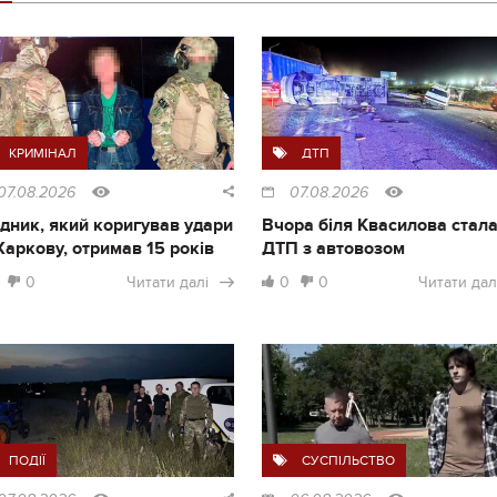
КРИМІНАЛ
ДТП
07.08.2026
07.08.2026
дник, який коригував удари
Вчора біля Квасилова стал
Харкову, отримав 15 років
ДТП з автовозом
0
Читати далі
0
0
Читати дал
ПОДІЇ
СУСПІЛЬСТВО