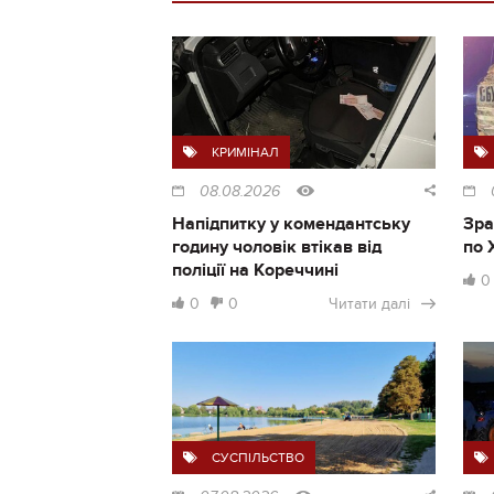
КРИМІНАЛ
08.08.2026
Напідпитку у комендантську
Зра
годину чоловік втікав від
по 
поліції на Кореччині
0
0
0
Читати далі
СУСПІЛЬСТВО