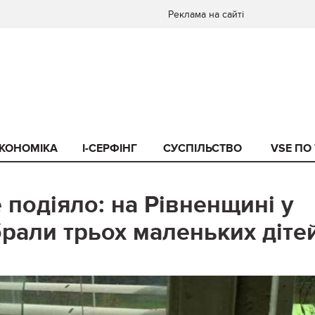
Реклама на сайті
КОНОМІКА
I-СЕРФІНГ
СУСПІЛЬСТВО
VSE ПО
подіяло: на Рівненщині у
брали трьох маленьких діте
0