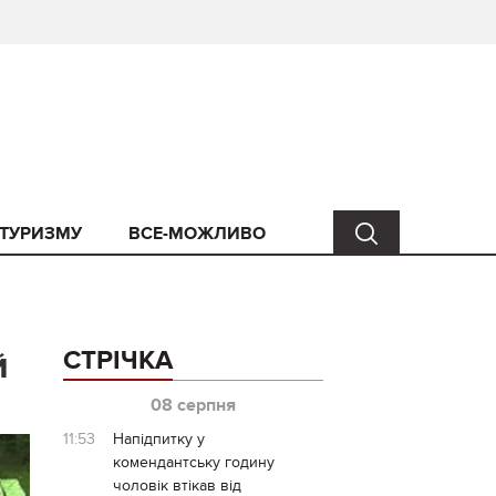
 ТУРИЗМУ
ВСЕ-МОЖЛИВО
й
СТРІЧКА
08 серпня
11:53
Напідпитку у
комендантську годину
чоловік втікав від