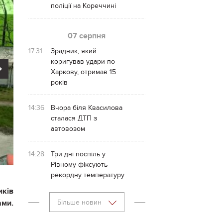
поліції на Кореччині
07 серпня
17:31
Зрадник, який
коригував удари по
Next
Харкову, отримав 15
років
14:36
Вчора біля Квасилова
сталася ДТП з
автовозом
14:28
Три дні поспіль у
Рівному фіксують
рекордну температуру
иків
ами.
Більше новин