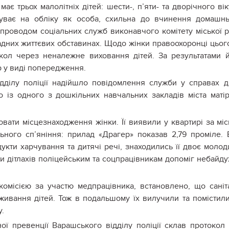
є трьох малолітніх дітей: шести-, п’яти- та дворічного вік
ебуває на обліку як особа, схильна до вчинення домашн
супроводом соціальних служб виконавчого комітету міської 
ладних життєвих обставинах. Щодо жінки правоохоронці цьог
кол через неналежне виховання дітей. За результатами 
р у виді попередження.
ідділу поліції надійшло повідомлення служби у справах д
о із одного з дошкільних навчальних закладів міста маті
вати місцезнаходження жінки. Її виявили у квартирі за мі
ьного сп’яніння: прилад «Драгер» показав 2,79 проміле. 
одукти харчування та дитячі речі, знаходились її двоє моло
ти дітлахів поліцейським та соцпрацівникам допоміг небайд
комісією за участю медпрацівника, встановлено, що саніт
живання дітей. Тож в подальшому їх вилучили та помістил
у.
ої превенції Варашського відділу поліції склав протокол