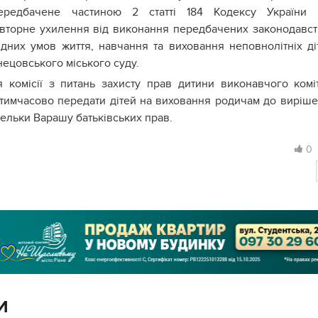
передбачене частиною 2 статті 184 Кодексу України 
овторне ухилення від виконання передбачених законодавс
дних умов життя, навчання та виховання неповнолітніх ді
ецовського міського суду.
ня комісії з питань захисту прав дитини виконавчого комі
 тимчасово передати дітей на виховання родичам до виріш
ельки Варашу батьківських прав.
0
И