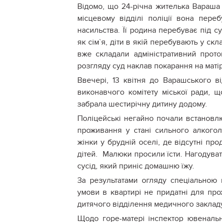
Відомо, що 24-річна жителька Вараша ма
місцевому відділі поліції вона пер
насильства. Її родина перебуває під 
як сім
`
я, діти в якій перебувають у ск
вже складали адміністративний прото
розгляду суд наклав покарання на маті
Ввечері, 13 квітня до Варашського в
виконавчого комітету міської ради, щ
забрала шестирічну дитину додому.
Поліцейські негайно почали встановлю
проживання у стані сильного алкогол
жінки у брудній оселі, де відсутні пр
дітей. Малюки просили їсти. Нагодува
сусід, який приніс домашню їжу.
За результатами огляду спеціальною 
умови в квартирі не придатні для про
дитячого відділення медичного заклад
Щодо горе-матері інспектор ювенальн