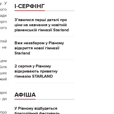
у. У
І-СЕРФІНГ
ього
ради
Зʼявилися перші деталі про
оріч
ціни на навчання у новітній
його
рівненській гімназії Starland
ітей
Вже незабаром у Рівному
р не
відкриття нової гімназії
Starland
сцем
2 серпня у Рівному
Біля
відкривають приватну
дших
гімназію STARLAND
ужий
арні
АФІША
и до
У Рівному відбудеться
 про
благодійний фестиваль