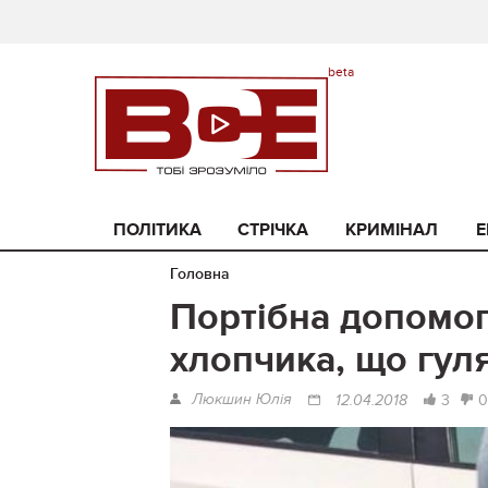
ПОЛІТИКА
СТРІЧКА
КРИМІНАЛ
Е
Головна
Портібна допомог
хлопчика, що гул
Люкшин Юлія
3
0
12.04.2018