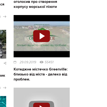
оголосив про створення
ася
корпусу морської піхоти
і
29.09.2019
55451
Котеджне містечко Greenville:
близько від міста - далеко від
чик
проблем.
і