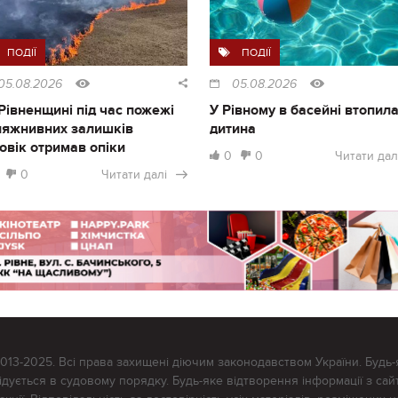
ПОДІЇ
ПОДІЇ
05.08.2026
05.08.2026
Рівненщині під час пожежі
У Рівному в басейні втопил
ляжнивних залишків
дитина
овік отримав опіки
0
0
Читати дал
0
Читати далі
2013-2025. Всі права захищені діючим законодавством України. Будь-
ується в судовому порядку. Будь-яке відтворення інформації з сайт