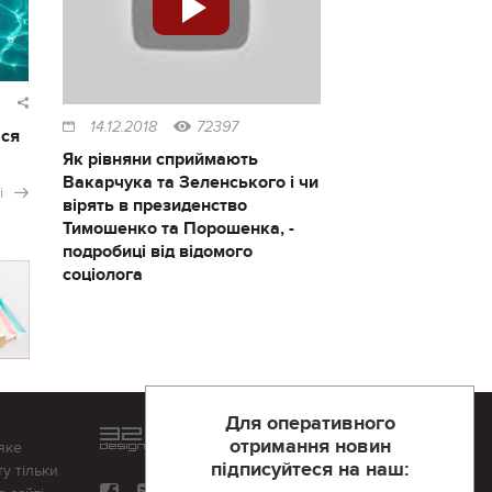
14.12.2018
72397
ася
Як рівняни сприймають
Вакарчука та Зеленського і чи
і
вірять в президенство
Тимошенко та Порошенка, -
подробиці від відомого
соціолога
Для оперативного
Розроблений та підтримується
отримання новин
яке
в
компанії 32х32
підписуйтеся на наш:
у тільки