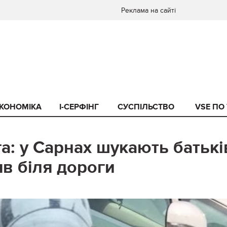
Реклама на сайті
КОНОМІКА
I-СЕРФІНГ
СУСПІЛЬСТВО
VSE ПО
а: у Сарнах шукають батькі
яв біля дороги