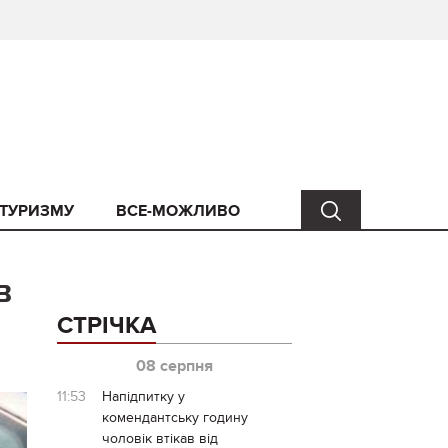
 ТУРИЗМУ
ВСЕ-МОЖЛИВО
в
СТРІЧКА
08 серпня
11:53
Напідпитку у
комендантську годину
чоловік втікав від