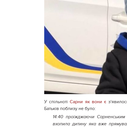
У спільноті
Сарни як вони є
з'явилос
Батьків поблизу не було:
14:40 проїжджаючи Сарненським 
вхопила дитину яка вже прямувал