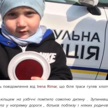
ь повідомлення від
Irena Rimar
‎, що біля траси гуляв хлоп
кільцем на узбіччі помітила самотню дитину . Зупинив
а у напрямку дороги , батьків поблизу і ніяких родичі