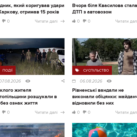
дник, який коригував удари
Вчора біля Квасилова стал
Харкову, отримав 15 років
ДТП з автовозом
0
Читати далі
0
0
Читати дал
ПОДІЇ
СУСПІЛЬСТВО
07.08.2026
06.08.2026
клого жителя
Рівненські вандали не
топільщини розшукали в
виконали обіцянки: майдан
і без ознак життя
відновили без них
0
Читати далі
0
0
Читати дал