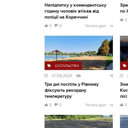
Напідпитку у комендантську
Зра
годину чоловік втікав від
по 
поліції на Кореччині
0
0
0
Читати далі
СУСПІЛЬСТВО
07.08.2026
Три дні поспіль у Рівному
Зни
фіксують рекордну
Кос
температуру
ліс
0
0
Читати далі
0