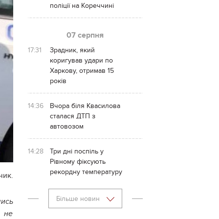
поліції на Кореччині
07 серпня
17:31
Зрадник, який
коригував удари по
Харкову, отримав 15
років
14:36
Вчора біля Квасилова
сталася ДТП з
автовозом
14:28
Три дні поспіль у
Рівному фіксують
рекордну температуру
чик.
Більше новин
шись
в не