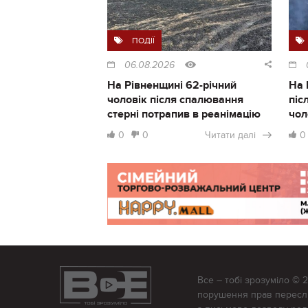
ПОДІЇ
06.08.2026
На Рівненщині 62-річний
На 
чоловік після спалювання
піс
стерні потрапив в реанімацію
чол
0
0
Читати далі
0
Все – тобі зрозуміло © 
порушення прав переслід