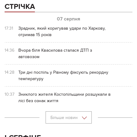
СТРІЧКА
07 серпня
17:31
Зрадник, який коригував удари по Харкову,
отримав 15 років
14:36
Вчора біля Квасилова сталася ДТП з
автовозом
14:28
Три дні поспіль у Рівному фіксують рекордну
температуру
10:37
Зниклого жителя Костопільщини розшукали в
лісі без ознак життя
Більше новин