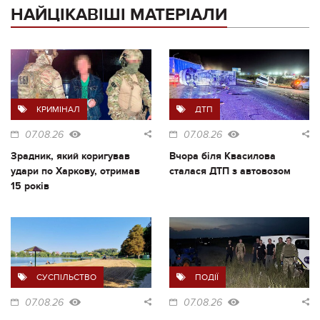
НАЙЦІКАВІШІ МАТЕРІАЛИ
КРИМІНАЛ
ДТП
07.08.26
07.08.26
Зрадник, який коригував
Вчора біля Квасилова
удари по Харкову, отримав
сталася ДТП з автовозом
15 років
СУСПІЛЬСТВО
ПОДІЇ
07.08.26
07.08.26