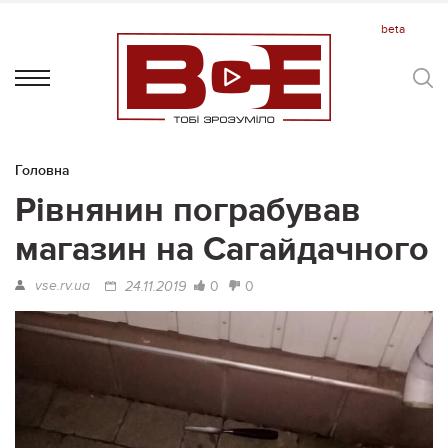
Головна
Рівнянин пограбував
магазин на Сагайдачного
vse.rv.ua
0
0
24.11.2019