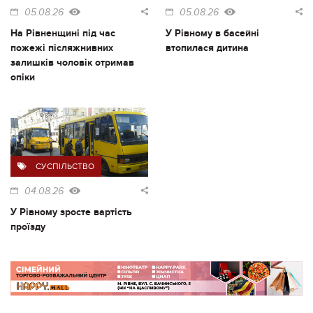
05.08.26
05.08.26
На Рівненщині під час
У Рівному в басейні
пожежі післяжнивних
втопилася дитина
залишків чоловік отримав
опіки
СУСПІЛЬСТВО
04.08.26
У Рівному зросте вартість
проїзду