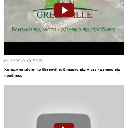
29.09.19
55451
Котеджне містечко Greenville: близько від міста - далеко від
проблем.