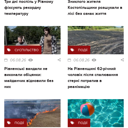
Три дні поспіль у Рівному
Зниклого жителя
фіксують рекордну
Костопільщини розшукали в
температуру
лісі без ознак життя
СУСПІЛЬСТВО
ПОДІЇ
06.08.26
06.08.26
Рівненські вандали не
На Рівненщині 62-річний
виконали обіцянки:
чоловік після спалювання
майданчик відновили без
стерні потрапив в
них
реанімацію
ПОДІЇ
ПОДІЇ