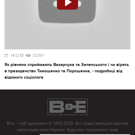
14.12.18
72397
Як рівняни сприймають Вакарчука та Зеленського і чи вірять
в президенство Тимошенко та Порошенка, - подробиці від
відомого соціолога
Все – тобі зрозуміло © 2013-2025. Всі права захищені діючим
законодавством України. Будь-яке порушення прав