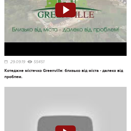
29.09.19
55451
Котеджне містечко Greenville: близько від міста - далеко від
проблем.