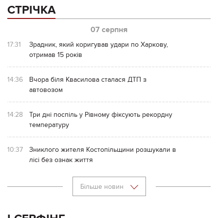
СТРІЧКА
07 серпня
17:31
Зрадник, який коригував удари по Харкову,
отримав 15 років
14:36
Вчора біля Квасилова сталася ДТП з
автовозом
14:28
Три дні поспіль у Рівному фіксують рекордну
температуру
10:37
Зниклого жителя Костопільщини розшукали в
лісі без ознак життя
Більше новин