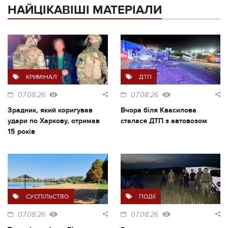
НАЙЦІКАВІШІ МАТЕРІАЛИ
КРИМІНАЛ
ДТП
07.08.26
07.08.26
Зрадник, який коригував
Вчора біля Квасилова
удари по Харкову, отримав
сталася ДТП з автовозом
15 років
СУСПІЛЬСТВО
ПОДІЇ
07.08.26
07.08.26