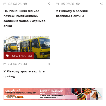
05.08.26
05.08.26
На Рівненщині під час
У Рівному в басейні
пожежі післяжнивних
втопилася дитина
залишків чоловік отримав
опіки
СУСПІЛЬСТВО
04.08.26
У Рівному зросте вартість
проїзду