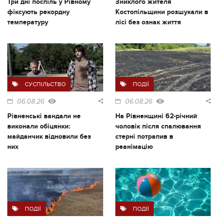
Три дні поспіль у Рівному
Зниклого жителя
фіксують рекордну
Костопільщини розшукали в
температуру
лісі без ознак життя
СУСПІЛЬСТВО
ПОДІЇ
06.08.26
06.08.26
Рівненські вандали не
На Рівненщині 62-річний
виконали обіцянки:
чоловік після спалювання
майданчик відновили без
стерні потрапив в
них
реанімацію
ПОДІЇ
ПОДІЇ