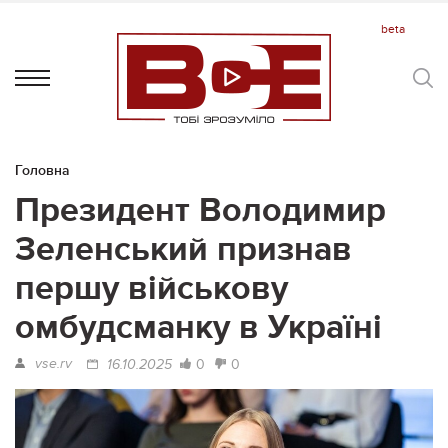
Головна
Президент Володимир
Зеленський признав
першу військову
омбудсманку в Україні
vse.rv
0
0
16.10.2025