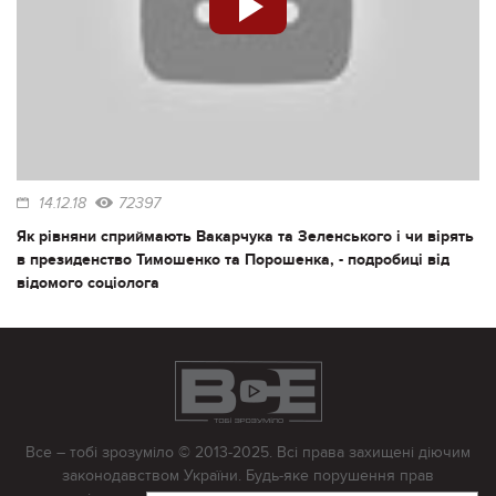
14.12.18
72397
Як рівняни сприймають Вакарчука та Зеленського і чи вірять
в президенство Тимошенко та Порошенка, - подробиці від
відомого соціолога
Все – тобі зрозуміло © 2013-2025. Всі права захищені діючим
законодавством України. Будь-яке порушення прав