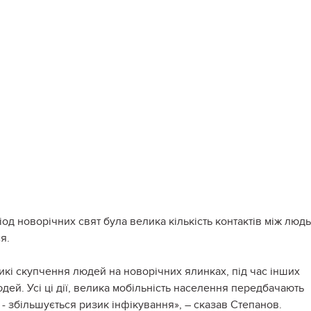
іод новорічних свят була велика кількість контактів між люд
я.
ликі скупчення людей на новорічних ялинках, під час інших
ей. Усі ці дії, велика мобільність населення передбачають
ок - збільшується ризик інфікування», – сказав Степанов.