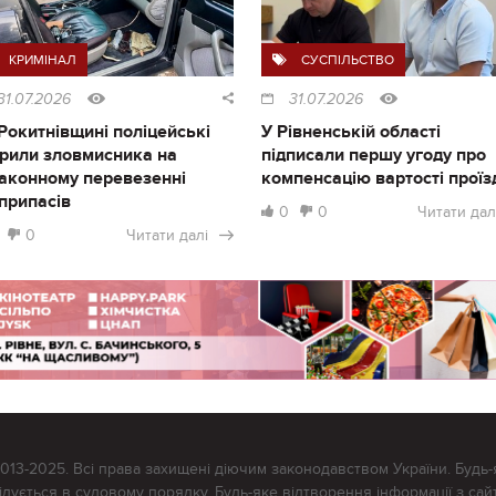
КРИМІНАЛ
СУСПІЛЬСТВО
31.07.2026
31.07.2026
Рокитнівщині поліцейські
У Рівненській області
рили зловмисника на
підписали першу угоду про
аконному перевезенні
компенсацію вартості проїз
припасів
0
0
Читати дал
0
Читати далі
2013-2025. Всі права захищені діючим законодавством України. Будь-
ується в судовому порядку. Будь-яке відтворення інформації з сайт