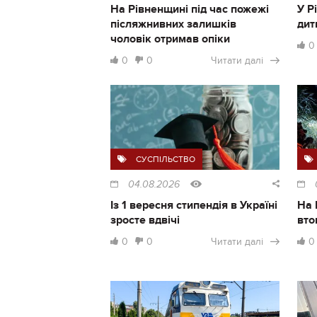
На Рівненщині під час пожежі
У Р
післяжнивних залишків
дит
чоловік отримав опіки
0
0
0
Читати далі
СУСПІЛЬСТВО
04.08.2026
Із 1 вересня стипендія в Україні
На 
зросте вдвічі
вто
0
0
Читати далі
0