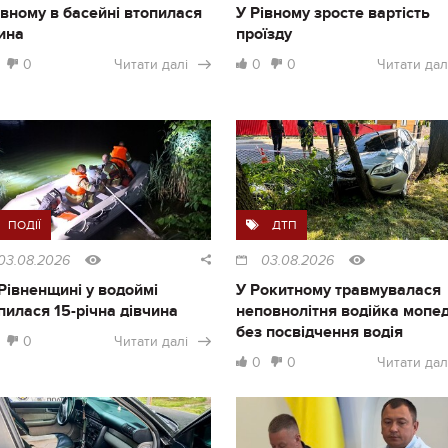
івному в басейні втопилася
У Рівному зросте вартість
ина
проїзду
0
Читати далі
0
0
Читати дал
ПОДІЇ
ДТП
03.08.2026
03.08.2026
Рівненщині у водоймі
У Рокитному травмувалася
пилася 15-річна дівчина
неповнолітня водійка мопе
без посвідчення водія
0
Читати далі
0
0
Читати дал