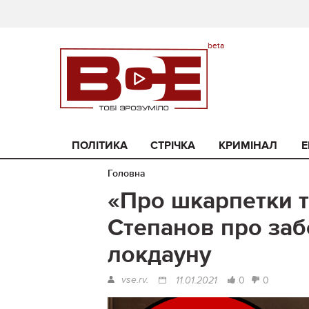
ПОЛІТИКА
СТРІЧКА
КРИМІНАЛ
Е
Головна
«Про шкарпетки т
Степанов про заб
локдауну
vse.rv.
0
0
11.01.2021