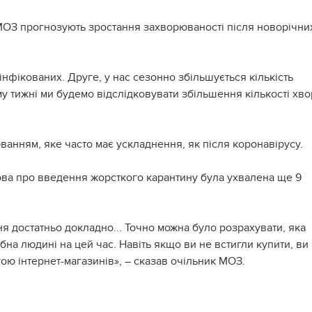
у МОЗ прогнозують зростання захворюваності після новорічни
нфікованих. Друге, у нас сезонно збільшується кількість
му тижні ми будемо відслідковувати збільшення кількості хв
ванням, яке часто має ускладнення, як після коронавірусу.
ова про введення жорсткого карантину була ухвалена ще 9
я достатньо докладно... Точно можна було розрахувати, яка
бна людині на цей час. Навіть якщо ви не встигли купити, ви
ою інтернет-магазинів», – сказав очільник МОЗ.