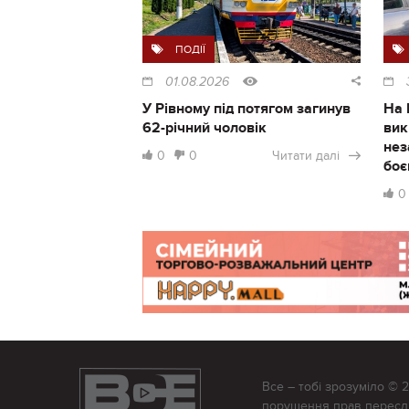
ПОДІЇ
01.08.2026
У Рівному під потягом загинув
На 
62-річний чоловік
вик
нез
0
0
Читати далі
боє
0
Все – тобі зрозуміло © 
порушення прав переслід