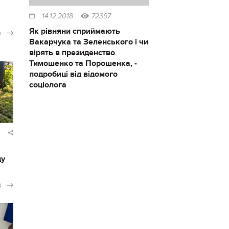
14.12.2018
72397
Як рівняни сприймають
і
Вакарчука та Зеленського і чи
вірять в президенство
Тимошенко та Порошенка, -
подробиці від відомого
соціолога
ду
і