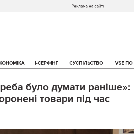
Реклама на сайті
КОНОМІКА
I-СЕРФІНГ
СУСПІЛЬСТВО
VSE ПО
реба було думати раніше»:
оронені товари під час