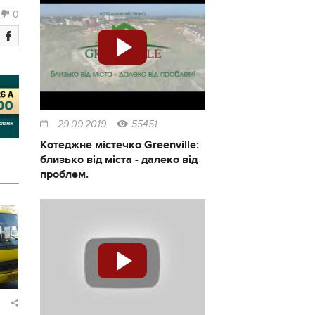
0
29.09.2019
55451
Котеджне містечко Greenville:
близько від міста - далеко від
проблем.