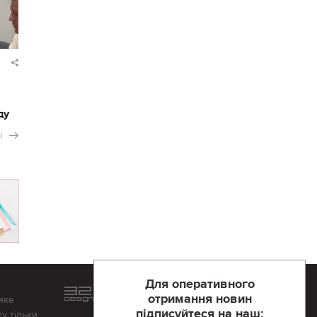
ду
і
Для оперативного
Розроблений та підтримується
отримання новин
яке
в
компанії 32х32
підписуйтеся на наш:
у тільки