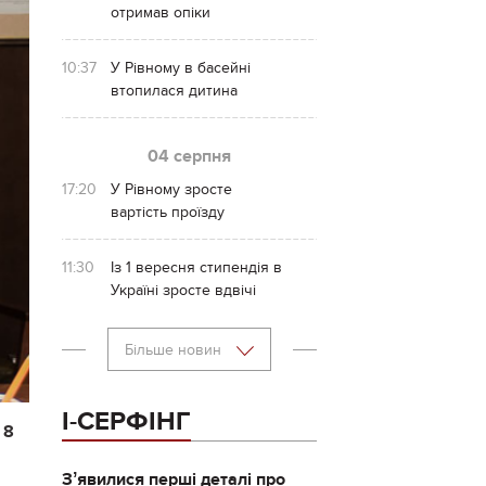
отримав опіки
10:37
У Рівному в басейні
втопилася дитина
04 серпня
17:20
У Рівному зросте
вартість проїзду
11:30
Із 1 вересня стипендія в
Україні зросте вдвічі
Більше новин
І-СЕРФІНГ
 8
Зʼявилися перші деталі про