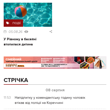
ПОДІЇ
05.08.26
У Рівному в басейні
втопилася дитина
СТРІЧКА
08 серпня
11:53
Напідпитку у комендантську годину чоловік
втікав від поліції на Кореччині