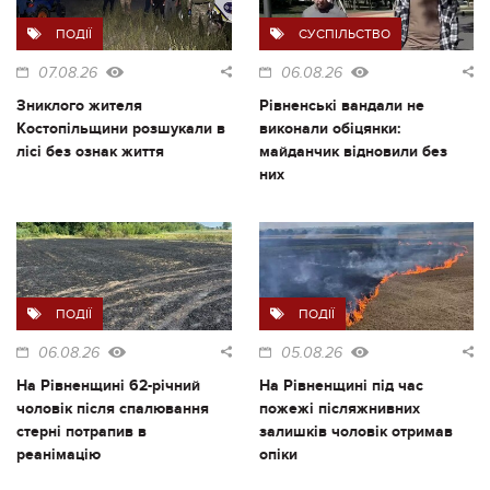
ПОДІЇ
СУСПІЛЬСТВО
07.08.26
06.08.26
Зниклого жителя
Рівненські вандали не
Костопільщини розшукали в
виконали обіцянки:
лісі без ознак життя
майданчик відновили без
них
ПОДІЇ
ПОДІЇ
06.08.26
05.08.26
На Рівненщині 62-річний
На Рівненщині під час
чоловік після спалювання
пожежі післяжнивних
стерні потрапив в
залишків чоловік отримав
реанімацію
опіки