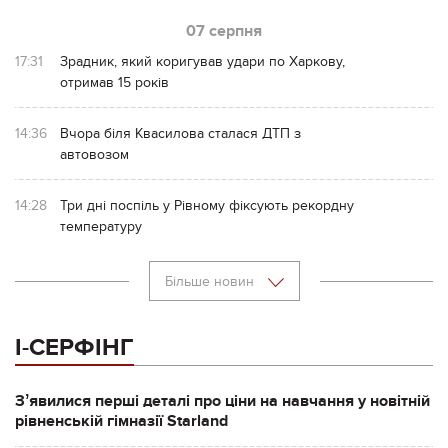
07 серпня
17:31
Зрадник, який коригував удари по Харкову,
отримав 15 років
14:36
Вчора біля Квасилова сталася ДТП з
автовозом
14:28
Три дні поспіль у Рівному фіксують рекордну
температуру
Більше новин
І-СЕРФІНГ
Зʼявилися перші деталі про ціни на навчання у новітній
рівненській гімназії Starland