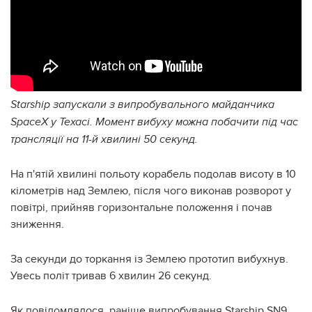
Starship запускали з випробувального майданчика
SpaceX у Техасі. Момент вибуху можна побачити під час
трансляції на 11-й хвилині 50 секунд.
На п'ятій хвилині польоту корабель подолав висоту в 10
кілометрів над Землею, після чого виконав розворот у
повітрі, прийняв горизонтальне положення і почав
зниження.
За секунди до торкання із Землею прототип вибухнув.
Увесь політ тривав 6 хвилин 26 секунд.
Як повідомлялося, раніше випробування Starship SN9