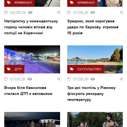
КРИМІНАЛ
КРИМІНАЛ
08.08.26
07.08.26
Напідпитку у комендантську
Зрадник, який коригував
годину чоловік втікав від
удари по Харкову, отримав
поліції на Кореччині
15 років
ДТП
СУСПІЛЬСТВО
07.08.26
07.08.26
Вчора біля Квасилова
Три дні поспіль у Рівному
сталася ДТП з автовозом
фіксують рекордну
температуру