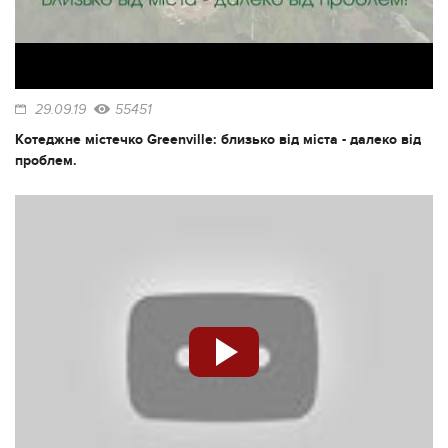
29.09.19
55451
Котеджне містечко Greenville: близько від міста - далеко від
проблем.