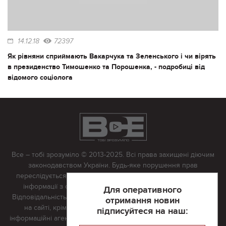
14.12.18
72397
Як рівняни сприймають Вакарчука та Зеленського і чи вірять
в президенство Тимошенко та Порошенка, - подробиці від
відомого соціолога
Все – тобі зрозуміло © 2013-2025. Всі права захищені діючим
законодавством України. Будь-яке порушення прав
переслідується в судовому порядку. Будь-яке відтворення
інформації з сайту тільки з письмово дозволу редакції.
Для оперативного
Відповідальність за достовірність усіх матеріалів, розміщених
отримання новин
на сайті, крім матеріалів, які містять посилання на інші
підписуйтеся на наш:
інформаційні агентства або інтернет-видання, несе редакційна