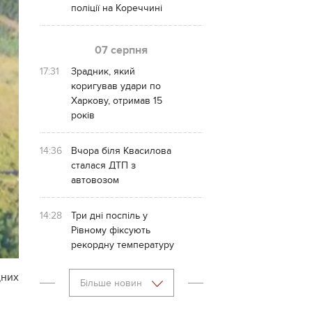
поліції на Кореччині
07 серпня
17:31
Зрадник, який
коригував удари по
Харкову, отримав 15
років
14:36
Вчора біля Квасилова
сталася ДТП з
автовозом
14:28
Три дні поспіль у
Рівному фіксують
рекордну температуру
дних
Більше новин