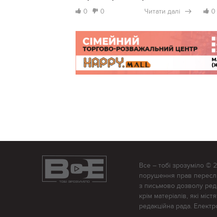
0
0
Читати далі
0
Все – тобі зрозуміло © 
порушення прав переслід
з письмово дозволу редак
крім матеріалів, які міс
редакційна рада. Елект