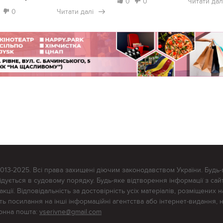
0
0
Читати дал
0
Читати далі
2013-2025. Всі права захищені діючим законодавством України. Будь-
ується в судовому порядку. Будь-яке відтворення інформації з сайт
ції. Відповідальність за достовірність усіх матеріалів, розміщених на
тять посилання на інші інформаційні агентства або інтернет-видання, 
ронна пошта:
vserivne@gmail.com