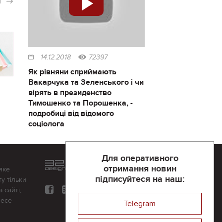
і
14.12.2018
72397
Як рівняни сприймають
Вакарчука та Зеленського і чи
вірять в президенство
Тимошенко та Порошенка, -
подробиці від відомого
соціолога
Для оперативного
Розроблений та підтримується
отримання новин
яке
в
компанії 32х32
підписуйтеся на наш:
у тільки
 сайті,
несе
Telegram