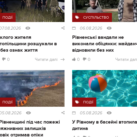
ПОДІЇ
СУСПІЛЬСТВО
07.08.2026
06.08.2026
клого жителя
Рівненські вандали не
топільщини розшукали в
виконали обіцянки: майдан
і без ознак життя
відновили без них
0
Читати далі
0
0
Читати дал
ПОДІЇ
ПОДІЇ
05.08.2026
05.08.2026
Рівненщині під час пожежі
У Рівному в басейні втопил
ляжнивних залишків
дитина
овік отримав опіки