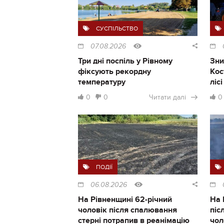
СУСПІЛЬСТВО
07.08.2026
Три дні поспіль у Рівному
Зни
фіксують рекордну
Кос
температуру
ліс
0
0
Читати далі
0
ПОДІЇ
06.08.2026
На Рівненщині 62-річний
На 
чоловік після спалювання
піс
стерні потрапив в реанімацію
чол