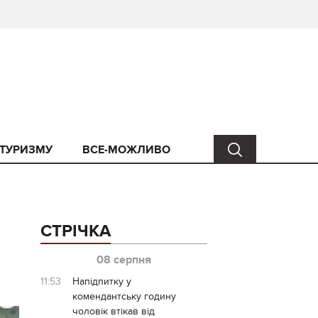
 ТУРИЗМУ
ВСЕ-МОЖЛИВО
СТРІЧКА
08 серпня
11:53
Напідпитку у
комендантську годину
чоловік втікав від