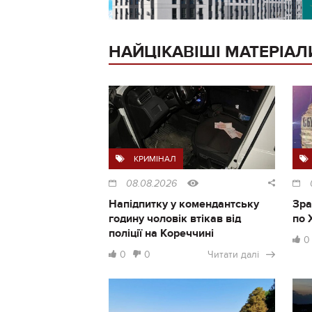
НАЙЦІКАВІШІ МАТЕРІАЛ
КРИМІНАЛ
08.08.2026
Напідпитку у комендантську
Зра
годину чоловік втікав від
по 
поліції на Кореччині
0
0
0
Читати далі