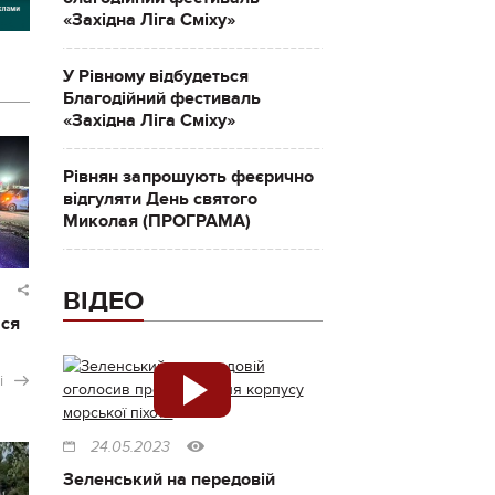
«Західна Ліга Сміху»
У Рівному відбудеться
Благодійний фестиваль
«Західна Ліга Сміху»
Рівнян запрошують феєрично
відгуляти День святого
Миколая (ПРОГРАМА)
ВІДЕО
ася
і
24.05.2023
Зеленський на передовій