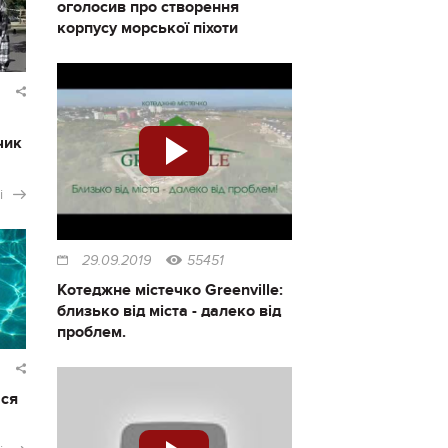
оголосив про створення
корпусу морської піхоти
чик
і
29.09.2019
55451
Котеджне містечко Greenville:
близько від міста - далеко від
проблем.
ася