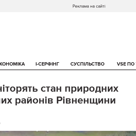
Реклама на сайті
КОНОМІКА
I-СЕРФІНГ
СУСПІЛЬСТВО
VSE ПО
іторять стан природних
них районів Рівненщини
0