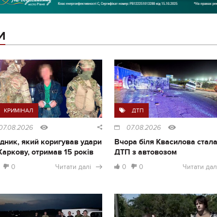
И
КРИМІНАЛ
ДТП
07.08.2026
07.08.2026
дник, який коригував удари
Вчора біля Квасилова стал
Харкову, отримав 15 років
ДТП з автовозом
0
Читати далі
0
0
Читати дал