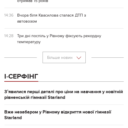
отримав 15 років
14:36
Вчора біля Квасилова сталася ДТП з
автовозом
14:28
Три дні поспіль у Рівному фіксують рекордну
температуру
Більше новин
І-СЕРФІНГ
Зʼявилися перші деталі про ціни на навчання у новітній
рівненській гімназії Starland
Вже незабаром у Рівному відкриття нової гімназії
Starland