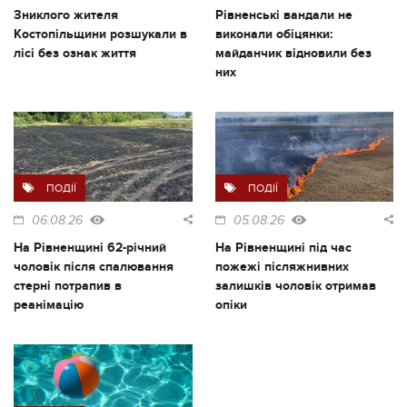
Зниклого жителя
Рівненські вандали не
Костопільщини розшукали в
виконали обіцянки:
лісі без ознак життя
майданчик відновили без
них
ПОДІЇ
ПОДІЇ
06.08.26
05.08.26
На Рівненщині 62-річний
На Рівненщині під час
чоловік після спалювання
пожежі післяжнивних
стерні потрапив в
залишків чоловік отримав
реанімацію
опіки