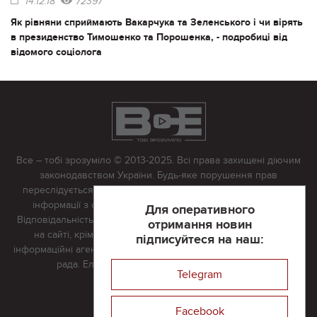
14.12.18
72397
Як рівняни сприймають Вакарчука та Зеленського і чи вірять
в президенство Тимошенко та Порошенка, - подробиці від
відомого соціолога
Все – тобі зрозуміло © 2013-2025. Всі права захищені діючим
законодавством України. Будь-яке порушення прав
переслідується в судовому порядку. Будь-яке відтворення
інформації з сайту тільки з письмово дозволу редакції.
Для оперативного
Відповідальність за достовірність усіх матеріалів, розміщених
отримання новин
на сайті, крім матеріалів, які містять посилання на інші
підписуйтеся на наш:
інформаційні агентства або інтернет-видання, несе редакційна
рада. Електронна пошта:
vserivne@gmail.com
Telegram
Реклама на сайті
Facebook