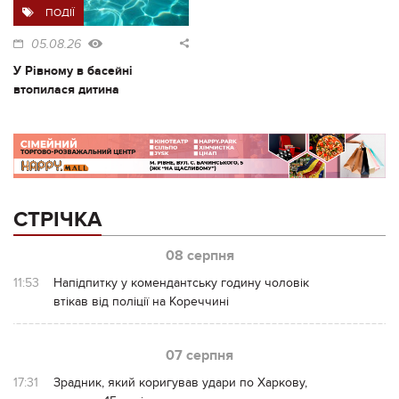
ПОДІЇ
05.08.26
У Рівному в басейні
втопилася дитина
СТРІЧКА
08 серпня
11:53
Напідпитку у комендантську годину чоловік
втікав від поліції на Кореччині
07 серпня
17:31
Зрадник, який коригував удари по Харкову,