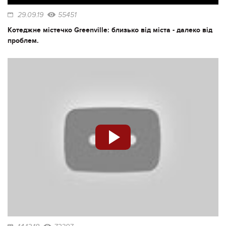
29.09.19
55451
Котеджне містечко Greenville: близько від міста - далеко від
проблем.