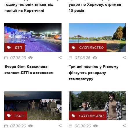
годину чоловік втікав від
удари по Харкову, отримав
поліції на Кореччині
15 років
ДТП
СУСПІЛЬСТВО
07.08.26
07.08.26
Вчора біля Квасилова
Три дні поспіль у Рівному
сталася ДТП з автовозом
фіксують рекордну
температуру
ПОДІЇ
СУСПІЛЬСТВО
07.08.26
06.08.26