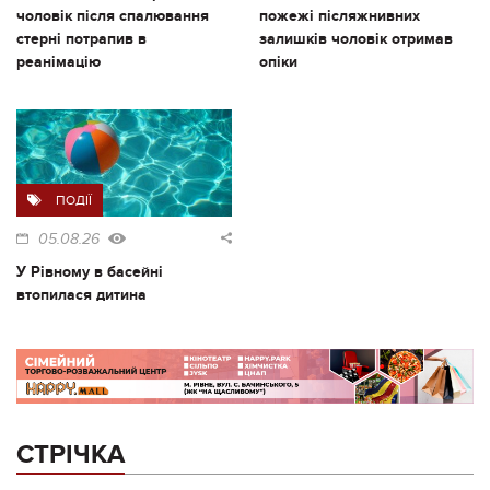
чоловік після спалювання
пожежі післяжнивних
стерні потрапив в
залишків чоловік отримав
реанімацію
опіки
ПОДІЇ
05.08.26
У Рівному в басейні
втопилася дитина
СТРІЧКА