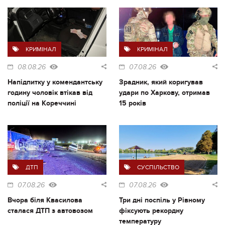
КРИМІНАЛ
КРИМІНАЛ
08.08.26
07.08.26
Напідпитку у комендантську
Зрадник, який коригував
годину чоловік втікав від
удари по Харкову, отримав
поліції на Кореччині
15 років
ДТП
СУСПІЛЬСТВО
07.08.26
07.08.26
Вчора біля Квасилова
Три дні поспіль у Рівному
сталася ДТП з автовозом
фіксують рекордну
температуру