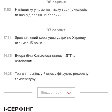
08 серпня
11:53
Напідпитку у комендантську годину чоловік
втікав від поліції на Кореччині
07 серпня
17:31
Зрадник, який коригував удари по Харкову,
отримав 15 років
14:36
Вчора біля Квасилова сталася ДТП з
автовозом
14:28
Три дні поспіль у Рівному фіксують рекордну
температуру
Більше новин
І-СЕРФІНГ