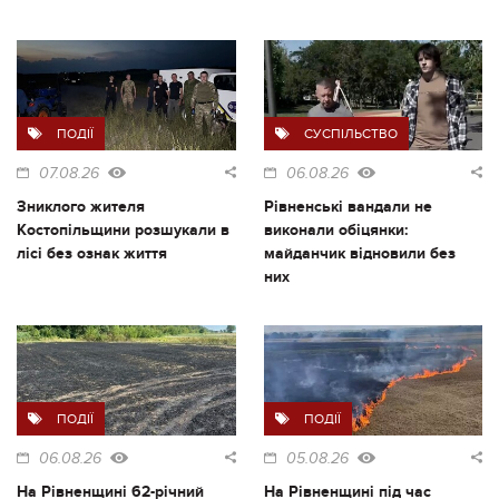
ПОДІЇ
СУСПІЛЬСТВО
07.08.26
06.08.26
Зниклого жителя
Рівненські вандали не
Костопільщини розшукали в
виконали обіцянки:
лісі без ознак життя
майданчик відновили без
них
ПОДІЇ
ПОДІЇ
06.08.26
05.08.26
На Рівненщині 62-річний
На Рівненщині під час