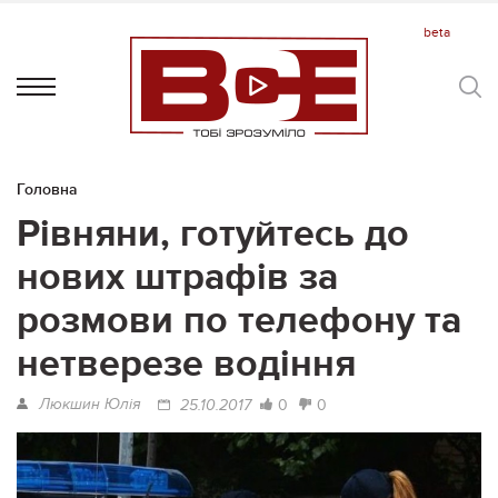
Головна
Рівняни, готуйтесь до
нових штрафів за
розмови по телефону та
нетверезе водіння
Люкшин Юлія
0
0
25.10.2017