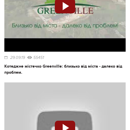
29.09.19
55451
Котеджне містечко Greenville: близько від міста - далеко від
проблем.