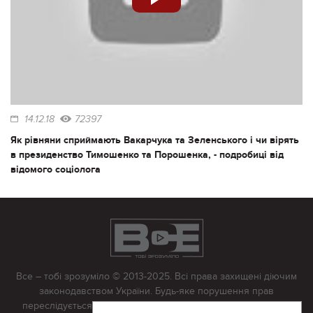
14.12.18
72397
Як рівняни сприймають Вакарчука та Зеленського і чи вірять
в президенство Тимошенко та Порошенка, - подробиці від
відомого соціолога
Все – тобі зрозуміло © 2013-2025. Всі права захищені діючим
законодавством України. Будь-яке порушення прав
переслідується в судовому порядку. Будь-яке відтворення