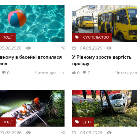
ПОДІЇ
СУСПІЛЬСТВО
05.08.2026
04.08.2026
івному в басейні втопилася
У Рівному зросте вартість
ина
проїзду
0
Читати далі
0
0
Читати дал
ПОДІЇ
ДТП
03.08.2026
03.08.2026