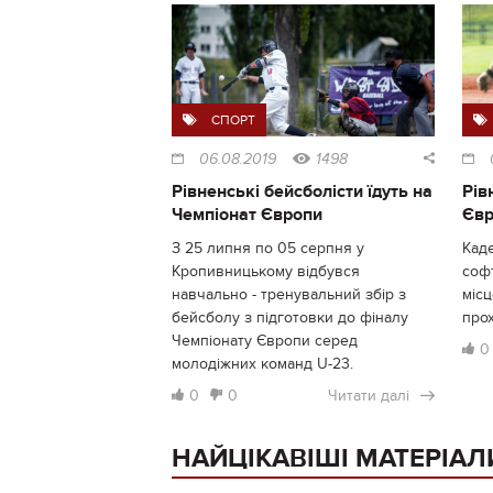
СПОРТ
06.08.2019
1498
Рівненські бейсболісти їдуть на
Рів
Чемпіонат Європи
Євр
З 25 липня по 05 серпня у
Каде
Кропивницькому відбувся
софт
навчально - тренувальний збір з
місц
бейсболу з підготовки до фіналу
прох
Чемпіонату Європи серед
0
молодіжних команд U-23.
0
0
Читати далі
НАЙЦІКАВІШІ МАТЕРІАЛ