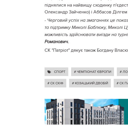
піднялися на найвищу сходинку п'єдест
Олександр Зайченко) і Аббасов Ділгем
- Черговий успіх на змаганнях це пока
та підтримку Миколі Баблюку, Миколі 
можливість здійснювати виїзди на турн
Романович.
СК "Патріот" дякує також Богдану Власю
СПОРТ
# ЧЕМПІОНАТ ЄВРОПИ
# ЛО
# СК СКІФ
# КОЗАЦЬКИЙ ДВОБІЙ
# СК П