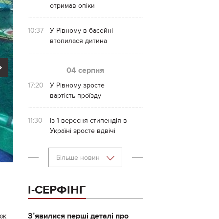
отримав опіки
10:37
У Рівному в басейні
втопилася дитина
Next
04 серпня
17:20
У Рівному зросте
вартість проїзду
11:30
Із 1 вересня стипендія в
Україні зросте вдвічі
Більше новин
І-СЕРФІНГ
ож
Зʼявилися перші деталі про