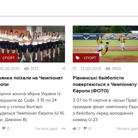
СПОРТ
СПОРТ
14.08.2019
1515
13.08.2019
1469
нянки поїхали на Чемпіонат
Рівненські бейболісти
опи
повертаються з Чемпіонату
Європи (ФОТО)
ерпня жіноча збірна України U-
ирушила до Софії. З 15 по 24
З 07 по 11 серпня в чеські Празі
ня у столиці Болгарії
проходив фінал чемпіонату Євр
удеться Чемпіонат Європи (U-16,
з бейсболу серед молодіжних
и, Дивізіон В).
команд U-23.
0
Читати далі
0
0
Читати дал