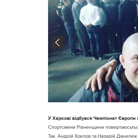
Prev
У Харкові відбувся Чемпіонат Європи 
Спортсмени Рівненщини повертаюсьться
Так, Андрій Хохлов та Назарій Данилюк 