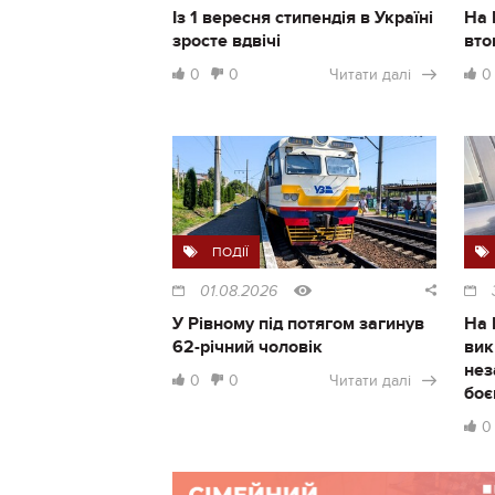
Із 1 вересня стипендія в Україні
На 
зросте вдвічі
вто
0
0
Читати далі
0
ПОДІЇ
01.08.2026
У Рівному під потягом загинув
На 
62-річний чоловік
вик
нез
0
0
Читати далі
боє
0