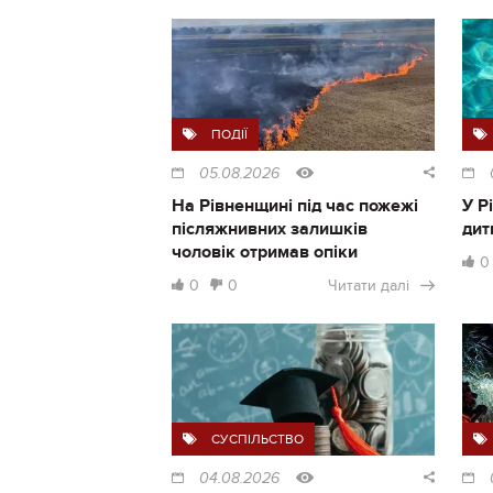
ПОДІЇ
05.08.2026
На Рівненщині під час пожежі
У Р
післяжнивних залишків
дит
чоловік отримав опіки
0
0
0
Читати далі
СУСПІЛЬСТВО
04.08.2026