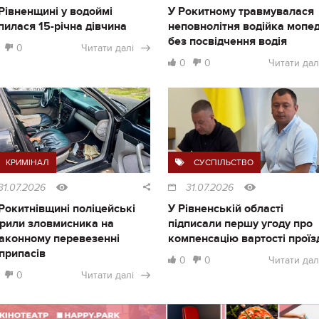
Рівненщині у водоймі
У Рокитному травмувалася
пилася 15-річна дівчина
неповнолітня водійка мопе
без посвідчення водія
0
Читати далі
0
0
Читати дал
КРИМІНАЛ
СУСПІЛЬСТВО
31.07.2026
31.07.2026
Рокитнівщині поліцейські
У Рівненській області
рили зловмисника на
підписали першу угоду про
аконному перевезенні
компенсацію вартості проїз
припасів
0
0
Читати дал
0
Читати далі