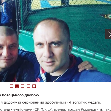
1
2
3
4
5
з козацького двобою.
 додому із серйозними здобутками - 4 золотих медалі.
стали чемпіонами (СК "Скіф", тренер Богдан Романович). Так