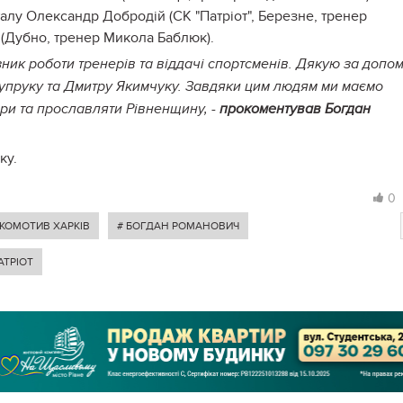
алу Олександр Добродій (СК "Патріот", Березне, тренер
 (Дубно, тренер Микола Баблюк).
зник роботи тренерів та віддачі спортсменів. Дякую за допо
Цупруку та Дмитру Якимчуку. Завдяки цим людям ми маємо
іри та прославляти Рівненщину, -
прокоментував Богдан
ку.
0
КОМОТИВ ХАРКІВ
# БОГДАН РОМАНОВИЧ
АТРІОТ