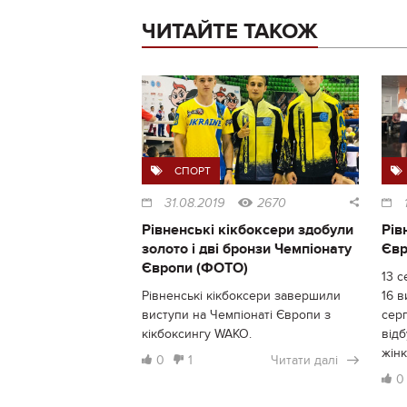
ЧИТАЙТЕ ТАКОЖ
СПОРТ
31.08.2019
2670
Рівненські кікбоксери здобули
Рів
золото і дві бронзи Чемпіонату
Євр
Європи (ФОТО)
13 с
Рівненські кікбоксери завершили
16 в
виступи на Чемпіонаті Європи з
серп
кікбоксингу WAKO.
відб
жінк
0
1
Читати далі
0