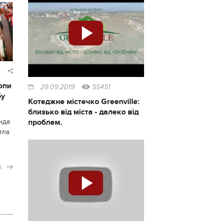
опи
29.09.2019
55451
бу
Котеджне містечко Greenville:
близько від міста - далеко від
проблем.
нда
гла
і