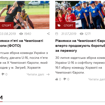
СПОРТ
СПОРТ
03.08.2019
1940
31.07.2019
1271
нянки п'яті на Чемпіонаті
Рівнянки на Чемпіонаті Євр
опи (ФОТО)
вперто продожують бороть
за перемогу
тська збірна команда України з
болу, дівчата U-16, посіла п'яте
30 липня кадетська збірна кома
е на Х Чемпіонаті Європи, який
України U-16 з софтболу перемо
одив у м. Загреб, Хорватія
16:1 збірну команду Хорватії на
Чемпіонаті Європи.
0
Читати далі
0
0
Читати дал
И