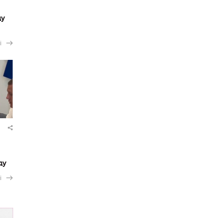
ду
і
ду
і