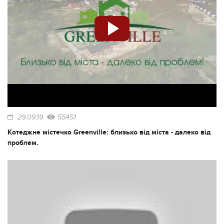
29.09.19
55451
Котеджне містечко Greenville: близько від міста - далеко від
проблем.