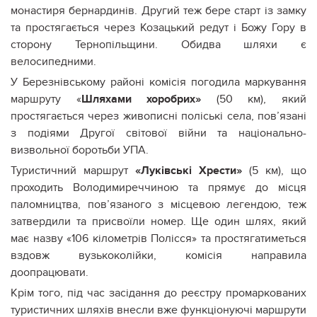
монастиря бернардинів. Другий теж бере старт із замку
та простягається через Козацький редут і Божу Гору в
сторону Тернопільщини. Обидва шляхи є
велосипедними.
У Березнівському районі комісія погодила маркування
маршруту «
Шляхами хоробрих»
(50 км), який
простягається через живописні поліські села, пов’язані
з подіями Другої світової війни та національно-
визвольної боротьби УПА.
Туристичний маршрут
«Луківські Хрести»
(5 км), що
проходить Володимиреччиною та прямує до місця
паломництва, пов’язаного з місцевою легендою, теж
затвердили та присвоїли номер. Ще один шлях, який
має назву «106 кілометрів Полісся» та простягатиметься
вздовж вузькоколійки, комісія направила
доопрацювати.
Крім того, під час засідання до реєстру промаркованих
туристичних шляхів внесли вже функціонуючі маршрути