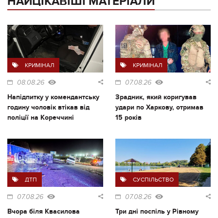
НАЙЦІКАВІШІ МАТЕРІАЛИ
КРИМІНАЛ
КРИМІНАЛ
08.08.26
07.08.26
Напідпитку у комендантську
Зрадник, який коригував
годину чоловік втікав від
удари по Харкову, отримав
поліції на Кореччині
15 років
ДТП
СУСПІЛЬСТВО
07.08.26
07.08.26
Вчора біля Квасилова
Три дні поспіль у Рівному