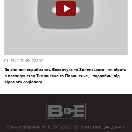
14.12.18
72397
Як рівняни сприймають Вакарчука та Зеленського і чи вірять
в президенство Тимошенко та Порошенка, - подробиці від
відомого соціолога
Все – тобі зрозуміло © 2013-2025. Всі права захищені діючим