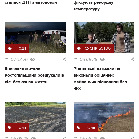
сталася ДТП з автовозом
фіксують рекордну
температуру
ПОДІЇ
СУСПІЛЬСТВО
07.08.26
06.08.26
Зниклого жителя
Рівненські вандали не
Костопільщини розшукали в
виконали обіцянки:
лісі без ознак життя
майданчик відновили без
них
ПОДІЇ
ПОДІЇ
06.08.26
05.08.26