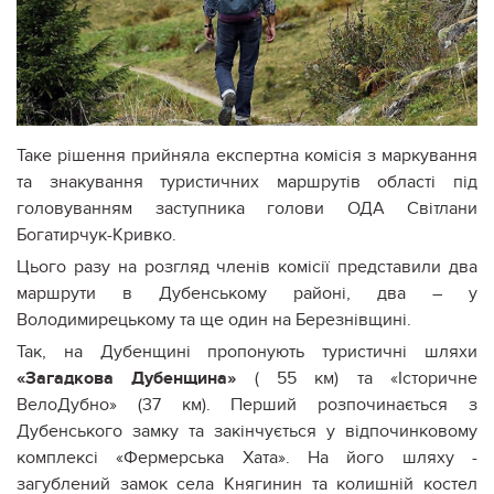
Таке рішення прийняла експертна комісія з маркування
та знакування туристичних маршрутів області під
головуванням заступника голови ОДА Світлани
Богатирчук-Кривко.
Цього разу на розгляд членів комісії представили два
маршрути в Дубенському районі, два – у
Володимирецькому та ще один на Березнівщині.
Так, на Дубенщині пропонують туристичні шляхи
«Загадкова Дубенщина»
( 55 км) та «Історичне
ВелоДубно» (37 км). Перший розпочинається з
Дубенського замку та закінчується у відпочинковому
комплексі «Фермерська Хата». На його шляху -
загублений замок села Княгинин та колишній костел