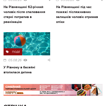
На Рівненщині 62-річний
На Рівненщині під час
чоловік після спалювання
пожежі післяжнивних
стерні потрапив в
залишків чоловік отримав
реанімацію
опіки
ПОДІЇ
05.08.26
У Рівному в басейні
втопилася дитина