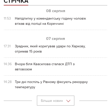
СТРІЧКА
08 серпня
11:53
Напідпитку у комендантську годину чоловік
втікав від поліції на Кореччині
07 серпня
17:31
Зрадник, який коригував удари по Харкову,
отримав 15 років
14:36
Вчора біля Квасилова сталася ДТП з
автовозом
14:28
Три дні поспіль у Рівному фіксують рекордну
температуру
Більше новин