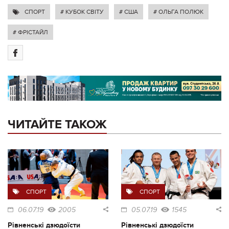
СПОРТ
# КУБОК СВІТУ
# США
# ОЛЬГА ПОЛЮК
# ФРІСТАЙЛ
ЧИТАЙТЕ ТАКОЖ
СПОРТ
СПОРТ
06.07.19
2005
05.07.19
1545
Рівненські дзюдоїсти
Рівненські дзюдоїсти