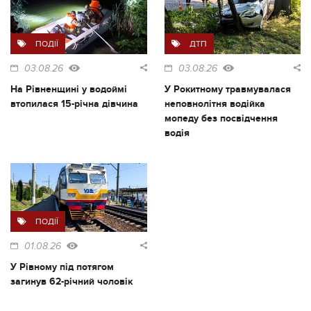
ПОДІЇ
ДТП
03.08.26
03.08.26
На Рівненщині у водоймі
У Рокитному травмувалася
втопилася 15-річна дівчина
неповнолітня водійка
мопеду без посвідчення
водія
ПОДІЇ
01.08.26
У Рівному під потягом
загинув 62-річний чоловік