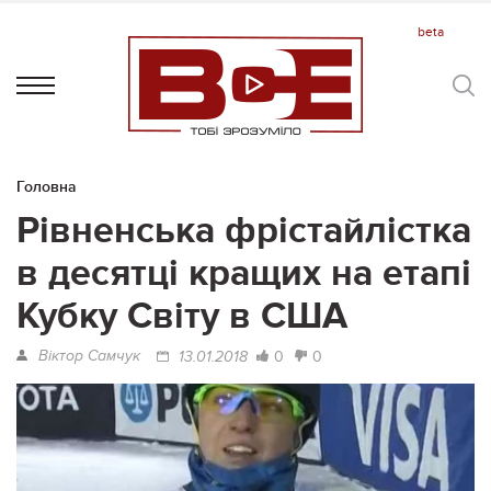
Головна
Рівненська фрістайлістка
в десятці кращих на етапі
Кубку Світу в США
Віктор Самчук
0
0
13.01.2018