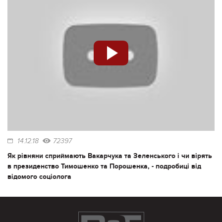
14.12.18
72397
Як рівняни сприймають Вакарчука та Зеленського і чи вірять
в президенство Тимошенко та Порошенка, - подробиці від
відомого соціолога