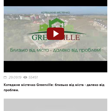
29.09.19
55451
Котеджне містечко Greenville: близько від міста - далеко від
проблем.