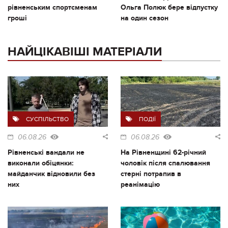
рівненським спортсменам
Ольга Полюк бере відпустку
гроші
на один сезон
НАЙЦІКАВІШІ МАТЕРІАЛИ
СУСПІЛЬСТВО
ПОДІЇ
06.08.26
06.08.26
Рівненські вандали не
На Рівненщині 62-річний
виконали обіцянки:
чоловік після спалювання
майданчик відновили без
стерні потрапив в
них
реанімацію