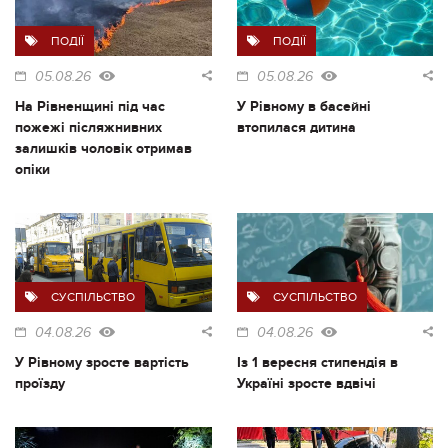
ПОДІЇ
ПОДІЇ
05.08.26
05.08.26
На Рівненщині під час
У Рівному в басейні
пожежі післяжнивних
втопилася дитина
залишків чоловік отримав
опіки
СУСПІЛЬСТВО
СУСПІЛЬСТВО
04.08.26
04.08.26
У Рівному зросте вартість
Із 1 вересня стипендія в
проїзду
Україні зросте вдвічі