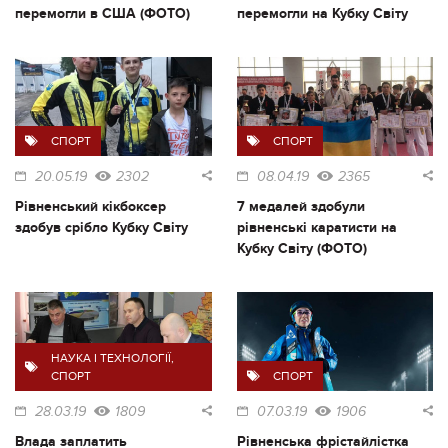
перемогли в США (ФОТО)
перемогли на Кубку Світу
СПОРТ
СПОРТ
20.05.19
2302
08.04.19
2365
Рівненський кікбоксер
7 медалей здобули
здобув срібло Кубку Світу
рівненські каратисти на
Кубку Світу (ФОТО)
НАУКА І ТЕХНОЛОГІЇ
,
СПОРТ
СПОРТ
28.03.19
1809
07.03.19
1906
Влада заплатить
Рівненська фрістайлістка