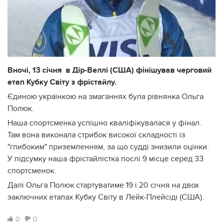
Вночі, 13 січня в Дір-Веллі (США) фінішував черговий
етап Кубку Світу з фрістайлу.
Єдиною українкою на змаганнях була рівнянка Ольга
Полюк.
Наша спортсменка успішно кваліфікувалася у фінал.
Там вона виконала стрибок високої складності із
"глибоким" приземленням, за що судді знизили оцінки.
У підсумку наша фрістайлістка послі 9 місце серед 33
спортсменок.
Далі Ольга Полюк стартуватиме 19 і 20 січня на двох
заключних етапах Кубку Світу в Лейк-Плейсіді (США).
0
0