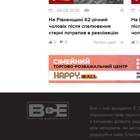
06.08.2026
На Рівненщині 62-річний
На 
чоловік після спалювання
піс
стерні потрапив в реанімацію
чол
0
0
Читати далі
0
Все – тобі зрозуміло © 
порушення прав переслід
з письмово дозволу редак
крім матеріалів, які міс
редакційна рада. Елект