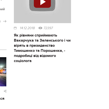
ний
і
14.12.2018
72397
Як рівняни сприймають
Вакарчука та Зеленського і чи
вірять в президенство
Тимошенко та Порошенка, -
подробиці від відомого
соціолога
ася