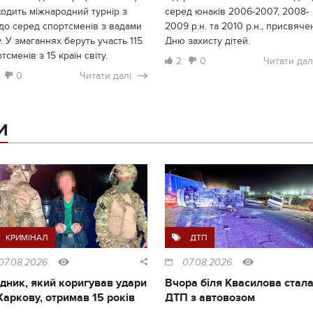
одить міжнародний турнір з
серед юнаків 2006-2007, 2008-
до серед спортсменів з вадами
2009 р.н. та 2010 р.н., присвяче
. У змаганнях беруть участь 115
Дню захисту дітей.
тсменів з 15 країн світу.
2
0
Читати дал
0
Читати далі
И
КРИМІНАЛ
ДТП
07.08.2026
07.08.2026
дник, який коригував удари
Вчора біля Квасилова стал
Харкову, отримав 15 років
ДТП з автовозом