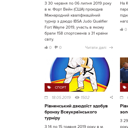
З 30 червня по 06 липня 2019 року
На К
в м. Форт Вейн (США) проходив
пара
Міжнародний кваліфікаційний
підк
турнір з дзюдо IBSA Judo Qualifier
наг
Fort Wayne 2019, участь в якому
0
брали 158 спортсменів з 31 країни
світу.
0
0
Читати далі
СПОРТ
18.05.2019
1502
Рівненський дзюдоїст здобув
Рів
бронзу Всеукраїнського
зол
турніру
З 29
З 14 по 15 травня 2019 року в м.
року