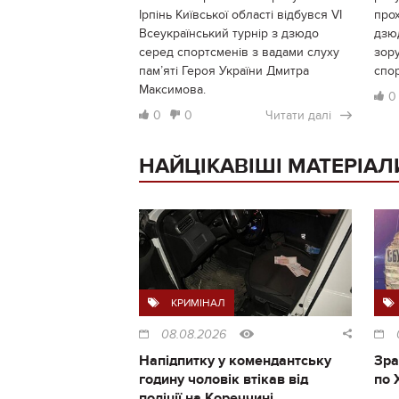
Ірпінь Київської області відбувся VI
прох
Всеукраїнський турнір з дзюдо
дзю
серед спортсменів з вадами слуху
зору
пам’яті Героя України Дмитра
спор
Максимова.
0
0
0
Читати далі
НАЙЦІКАВІШІ МАТЕРІАЛ
КРИМІНАЛ
08.08.2026
Напідпитку у комендантську
Зра
годину чоловік втікав від
по 
поліції на Кореччині