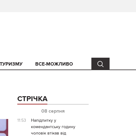
 ТУРИЗМУ
ВСЕ-МОЖЛИВО
СТРІЧКА
08 серпня
11:53
Напідпитку у
комендантську годину
чоловік втікав від