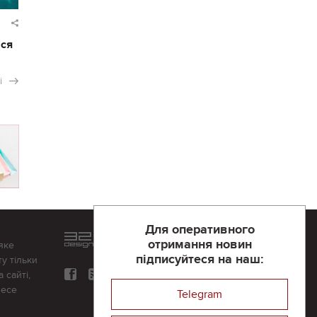
ася
і
Для оперативного
Розроблений та підтримується
отримання новин
яке
в
компанії 32х32
підписуйтеся на наш:
у тільки
 сайті,
несе
Telegram