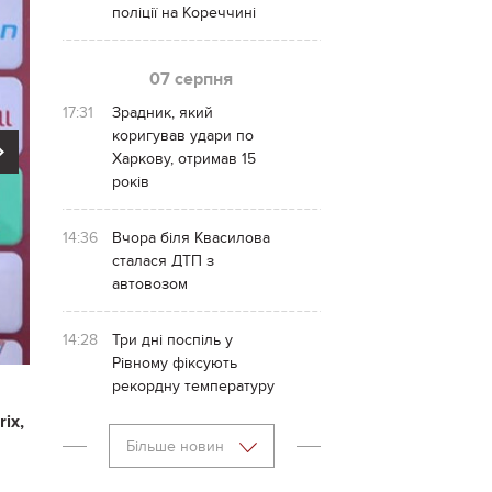
поліції на Кореччині
07 серпня
17:31
Зрадник, який
коригував удари по
Next
Харкову, отримав 15
років
14:36
Вчора біля Квасилова
сталася ДТП з
автовозом
14:28
Три дні поспіль у
Рівному фіксують
рекордну температуру
ix,
Більше новин