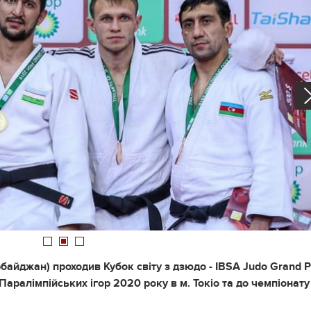
1
2
3
рбайджан) проходив Кубок світу з дзюдо - IBSA Judo Grand Pr
 Паралімпійських ігор 2020 року в м. Токіо та до чемпіонату