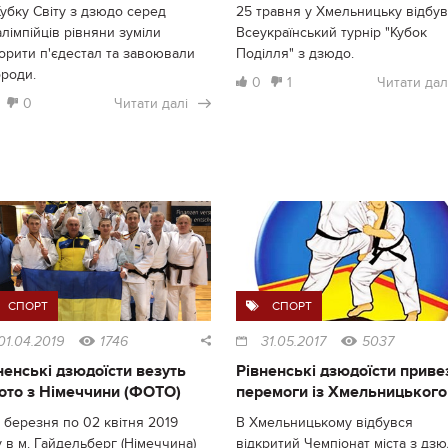
убку Світу з дзюдо серед
25 травня у Хмельницьку відбу
лімпійців рівняни зуміли
Всеукраїнський турнір "Кубок
орити п'єдестал та завоювали
Поділля" з дзюдо.
ороди.
0
1
Читати дал
0
Читати далі
СПОРТ
СПОРТ
01.04.2019
1746
31.05.2017
5037
ненські дзюдоїсти везуть
Рівненські дзюдоїсти приве
ото з Німеччини (ФОТО)
перемоги із Хмельницького
 березня по 02 квітня 2019
В Хмельницькому відбувся
 в м. Гайдельберг (Німеччина)
відкритий Чемпіонат міста з дз