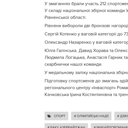
У змаганнях брали участь 212 спортсмені
У складі національної збірної команди 
Рівненської області.
Рівняни вибороли дві бронзові нагород
Сергій Котенко у ваговій категорії до 73
Олександр Назаренко у ваговій категорі
Юлія Галінська, Давид Хорава та Олекса
Людмила Логацька, Анастасія Гарник та
скарбнички нашої команди.
У медальному заліку національна збірна
Підготовку спортсменів до змагань зді
регіонального центру «Інваспорт» Ром
Качковська Ірина Костянтинівна та трен
СПОРТ
# ОЛІМПІЙСЬКІ НАДІЇ
# ДЗЮ
# БАКУ АЗЕРБАЙДЖАН
# МИХАЙЛОРОМАНК