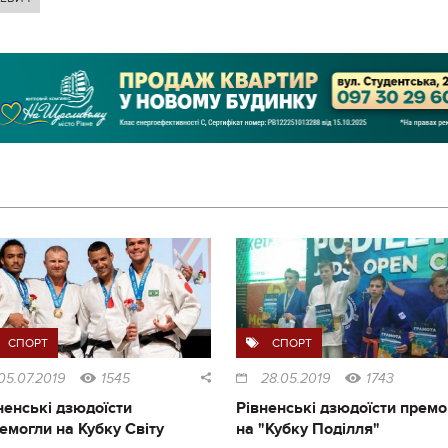
СПОРТ
СПОРТ
05.07.2019
1545
28.05.2019
1743
ненські дзюдоїсти
Рівненські дзюдоїсти премо
емогли на Кубку Світу
на "Кубку Поділля"