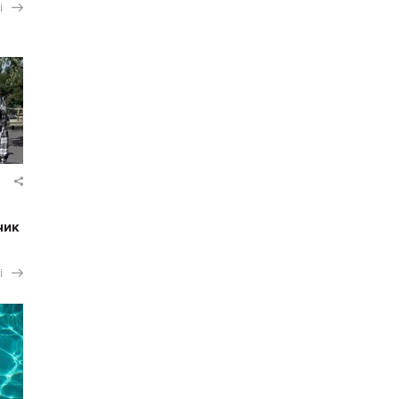
і
чик
і