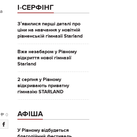
І-СЕРФІНГ
ра
Зʼявилися перші деталі про
ціни на навчання у новітній
рівненській гімназії Starland
Вже незабаром у Рівному
відкриття нової гімназії
Starland
2 серпня у Рівному
відкривають приватну
гімназію STARLAND
АФІША
0
У Рівному відбудеться
благодійний фестиваль