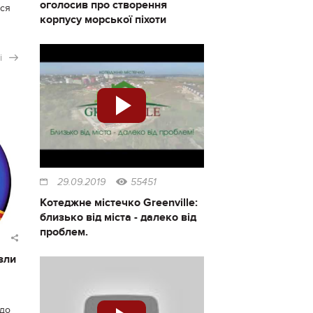
оголосив про створення
вся
корпусу морської піхоти
і
29.09.2019
55451
Котеджне містечко Greenville:
близько від міста - далеко від
проблем.
зли
юдо