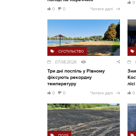
0
0
0
Читати далі
СУСПІЛЬСТВО
07.08.2026
Три дні поспіль у Рівному
Зни
фіксують рекордну
Кос
температуру
ліс
0
0
Читати далі
0
ПОДІЇ