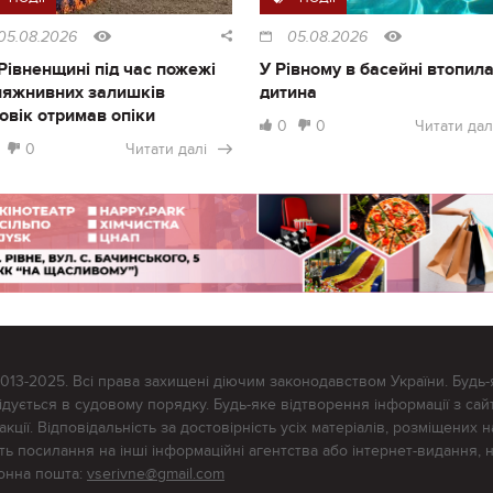
05.08.2026
05.08.2026
Рівненщині під час пожежі
У Рівному в басейні втопил
ляжнивних залишків
дитина
овік отримав опіки
0
0
Читати дал
0
Читати далі
2013-2025. Всі права захищені діючим законодавством України. Будь-
ується в судовому порядку. Будь-яке відтворення інформації з сайт
ції. Відповідальність за достовірність усіх матеріалів, розміщених на
тять посилання на інші інформаційні агентства або інтернет-видання, 
ронна пошта:
vserivne@gmail.com