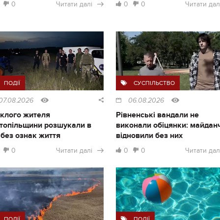
0
Читати далі
0
0
Читати дал
ПОДІЇ
СУСПІЛЬСТВО
07.08.2026
06.08.2026
клого жителя
Рівненські вандали не
топільщини розшукали в
виконали обіцянки: майдан
і без ознак життя
відновили без них
0
Читати далі
0
0
Читати дал
ПОДІЇ
ПОДІЇ