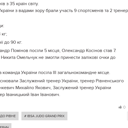
в з 35 країн світу.
України з вадами зору брали участь 9 спортсменів та 2 трене
и:
 кг;
ї до 90 кг.
ндр Помінов посіли 5 місця, Олександр Косінов став 7.
 Никита Омельчук не змогли принести залікові очки до
 команда України посіла ІІІ загальнокомандне місце.
йснювали Заслужений тренер України, тренер Рівненського
анкевич Михайло Якович, Заслужений тренер України
ер Іваницький Іван Іванович.
0
ДО РІВНЕ
# IBSA JUDO GRAND PRIX
ЕВИЧ